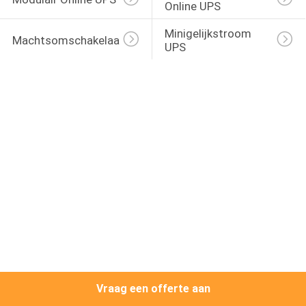
NEEM
Online UPS
CONTACT
Minigelijkstroom 
Machtsomschakelaar 
UPS
MET
ONS
OP
NIEUWS
VRAAG
EEN
OFFERTE
SITEMAP
Vraag een offerte aan