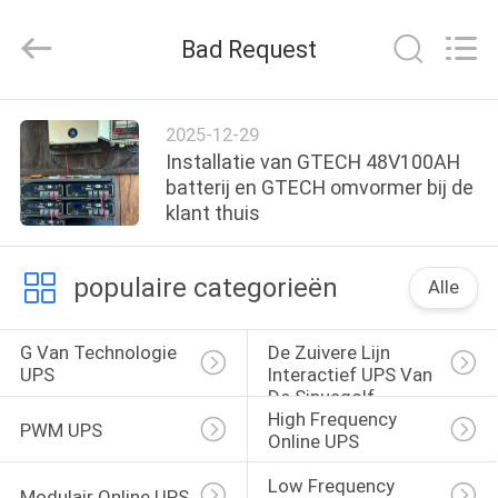
2026
G-
TECH
Bad Request
POWER
GROUP.
All
Rights
Reserved.
THUIS
2025-12-29
Installatie van GTECH 48V100AH
PRODUCTEN
batterij en GTECH omvormer bij de
klant thuis
OVER
populaire categorieën
Alle
ONS
G Van Technologie 
De Zuivere Lijn 
FABRIEKSTOCHT
UPS
Interactief UPS Van 
De Sinusgolf
High Frequency 
PWM UPS
KWALITEITSCONTROLE
Online UPS
Low Frequency 
Modulair Online UPS