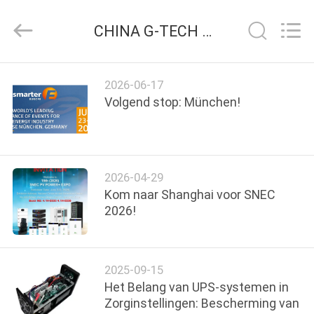
2026
G-
TECH
CHINA G-TECH POWER GROUP bedrijf nieuws
POWER
GROUP.
All
Rights
Reserved.
THUIS
2026-06-17
Volgend stop: München!
PRODUCTEN
OVER
2026-04-29
ONS
Kom naar Shanghai voor SNEC
2026!
FABRIEKSTOCHT
2025-09-15
KWALITEITSCONTROLE
Het Belang van UPS-systemen in
Zorginstellingen: Bescherming van