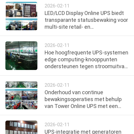
Demonstratiezone voor Lokale
PRIVACYBELEID
2026-02-11
Economische en
LED/LCD Display Online UPS biedt
Handelssamenwerking bezoekt
transparante statusbewaking voor
Zhongke Jinqi Park voor Inspectie
multi-site retail- en
en Begeleiding
kantoornetwerken
2026-02-11
Hoe hoogfrequente UPS-systemen
edge computing-knooppunten
ondersteunen tegen stroomuitval
en stroompieken
2026-02-11
Onderhoud van continue
bewakingsoperaties met behulp
van Tower Online UPS met een
breed inslagspanningsbereik
2026-02-11
UPS-integratie met generatoren