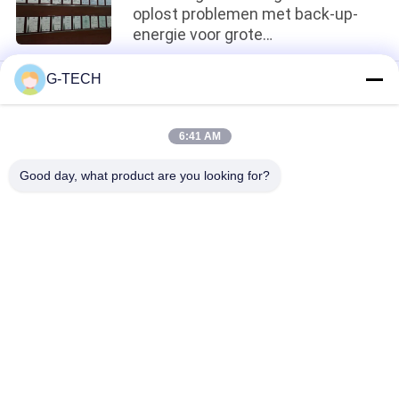
oplost problemen met back-up-
energie voor grote
bedrijfscampussen
G-TECH
loading...
6:41 AM
populaire categorieën
Alle
Good day, what product are you looking for?
G Van Technologie 
De Zuivere Lijn 
UPS
Interactief UPS Van 
De Sinusgolf
High Frequency 
PWM UPS
Online UPS
Low Frequency 
Modulair Online UPS
Online UPS
Minigelijkstroom 
Machtsomschakelaar 
UPS