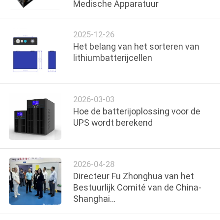
NEEM
Medische Apparatuur
CONTACT
2025-12-26
MET
Het belang van het sorteren van
ONS
lithiumbatterijcellen
OP
2026-03-03
NIEUWS
Hoe de batterijoplossing voor de
UPS wordt berekend
VRAAG
EEN
2026-04-28
OFFERTE
Directeur Fu Zhonghua van het
Bestuurlijk Comité van de China-
SITEMAP
Shanghai
Samenwerkingsorganisatie