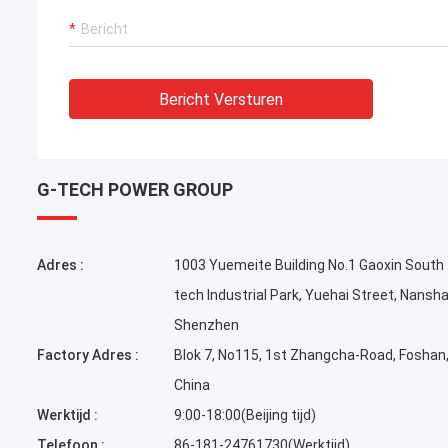
Bericht Versturen
G-TECH POWER GROUP
Adres :
1003 Yuemeite Building No.1 Gaoxin South 
tech Industrial Park, Yuehai Street, Nansha
Shenzhen
Factory Adres :
Blok 7, No115, 1st Zhangcha-Road, Foshan
China
Werktijd :
9:00-18:00(Beijing tijd)
Telefoon :
86-181-24761730(Werktijd)