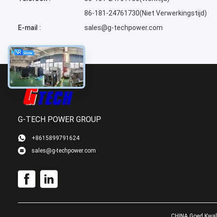
86-181-24761730(Niet Verwerkingstijd)
E-mail :
sales@g-techpower.com
G-TECH POWER GROUP
+8615899791624
sales@g-techpower.com
CHINA Goed Kwali