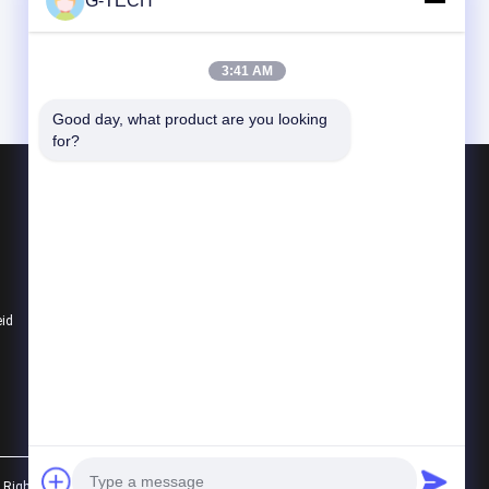
G-TECH
3:41 AM
Good day, what product are you looking 
for?
Producten
G van Technologie UPS
De zuivere Lijn Interactief UPS van de Sinusg
PWM UPS
eid
Alle categorieën
 Rights Reserved.