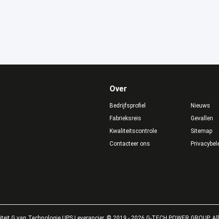
Over
Bedrijfsprofiel
Nieuws
Fabrieksreis
Gevallen
Kwaliteitscontrole
Sitemap
Contacteer ons
Privacybel
teit G van Technologie UPS Leverancier. © 2019 - 2026 G-TECH POWER GROUP. All