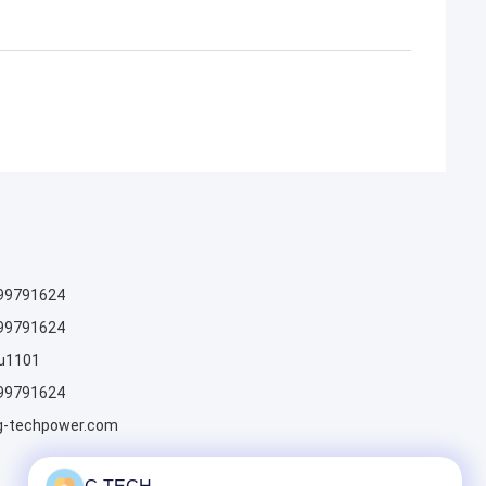
99791624
99791624
u1101
99791624
g-techpower.com