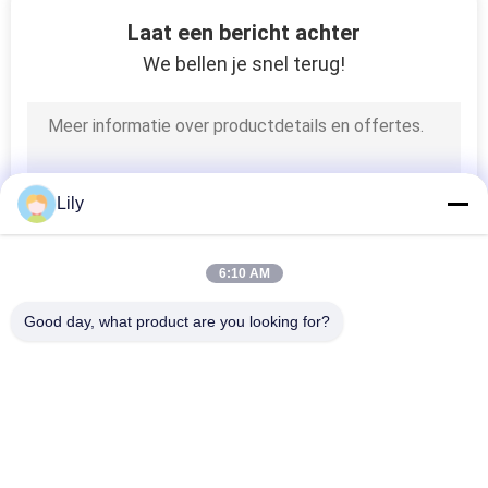
16
Laat een bericht achter
We bellen je snel terug!
AVR-reeks
Lily
6
6:10 AM
Power Guard-ups
Good day, what product are you looking for?
populaire categorieën
Alle
G Van Technologie 
De Zuivere Lijn 
UPS
Interactief UPS Van 
De Sinusgolf