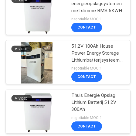
energieopslagsystemen
met slimme BMS 5KWH
79
negotiable MOQ:1
CONTACT
Machtsomschakelaar
51.2V 100Ah House
Power Energy Storage
Lithiumbatterijsysteem
met Smart BMS
negotiable MOQ:1
CONTACT
63
Minigelijkstroom
Thuis Energie Opslag
Lithium Batterij 51.2V
UPS
300Ah
negotiable MOQ:1
CONTACT