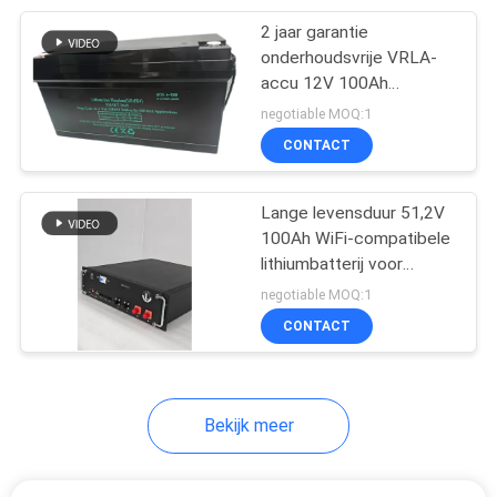
2 jaar garantie
233
onderhoudsvrije VRLA-
accu 12V 100Ah
LiFePo4 accu
verzegelde loodaccu
negotiable MOQ:1
voor hoge
CONTACT
ontladingssnelheid
Lange levensduur 51,2V
100Ah WiFi-compatibele
lithiumbatterij voor
134
energieopslag
negotiable MOQ:1
VRLA regelde Lood
CONTACT
Zure Batterij
Bekijk meer