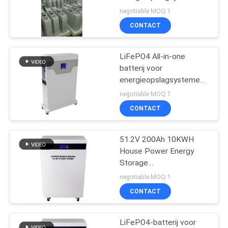
PRIVACYBELEID
met slimme BMS 5KWH,
negotiable MOQ:1
10KWH, 15KWH
CONTACT
22
LiFePO4 All-in-one
Modulair Online UPS
batterij voor
energieopslagsystemen
met slimme BMS 5KWH
negotiable MOQ:1
10KWH
CONTACT
51.2V 200Ah 10KWH
36
House Power Energy
Low Frequency
Storage
Lithiumbatterijsysteem
negotiable MOQ:1
Online UPS
met Smart BMS
CONTACT
LiFePO4-batterij voor