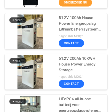
NEEM
ONDERZOEK NU
CONTACT
51.2V 100Ah House
MET
41
Power Energieopslag
ONS
Lithiumbatterijsysteem
PWM UPS
OP
met slimme BMS 5KWH,
negotiable MOQ:1
10KWH, 15KWH
CONTACT
NIEUWS
51.2V 200Ah 10KWH
House Power Energy
VRAAG
Storage
57
EEN
Lithiumbatterijsysteem
negotiable MOQ:1
met Smart BMS, 5KWH,
High Frequency
OFFERTE
CONTACT
10KWH, 15KWH
Online UPS
LiFePO4 All-in-one
SITEMAP
batterij voor
energieopslagsystemen