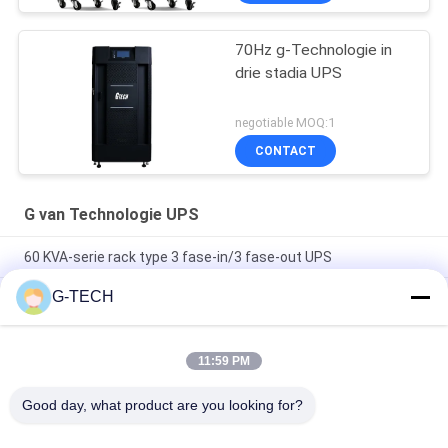
70Hz g-Technologie in
drie stadia UPS
negotiable MOQ:1
CONTACT
G van Technologie UPS
60 KVA-serie rack type 3 fase-in/3 fase-out UPS
G-TECH
Compacte Industriële UPS-voeding met Modulair Ontwerp en
Schaalbare Capaciteit, Geschikt voor Zware Industriële
Omgevingen
11:59 PM
Flexibele G Tech UPS met meervoudige spanningsingang,
ondersteunt diverse industriële standaarden en configuraties
Good day, what product are you looking for?
populaire categorieën
Alle