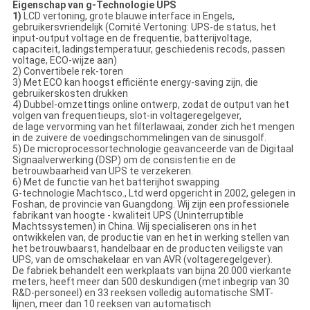
Eigenschap van g-Technologie UPS
1)
LCD vertoning, grote blauwe interface in Engels,
gebruikersvriendelijk (Comité Vertoning: UPS-de status, het
input-output voltage en de frequentie, batterijvoltage,
capaciteit, ladingstemperatuur, geschiedenis recods, passen
voltage, ECO-wijze aan)
2) Convertibele rek-toren
3) Met ECO kan hoogst efficiënte energy-saving zijn, die
gebruikerskosten drukken
4) Dubbel-omzettings online ontwerp, zodat de output van het
volgen van frequentieups, slot-in voltageregelgever,
de lage vervorming van het filterlawaai, zonder zich het mengen
in de zuivere de voedingschommelingen van de sinusgolf.
5) De microprocessortechnologie geavanceerde van de Digitaal
Signaalverwerking (DSP) om de consistentie en de
betrouwbaarheid van UPS te verzekeren.
6) Met de functie van het batterijhot swapping
G-technologie Machtsco., Ltd werd opgericht in 2002, gelegen in
Foshan, de provincie van Guangdong. Wij zijn een professionele
fabrikant van hoogte - kwaliteit UPS (Uninterruptible
Machtssystemen) in China. Wij specialiseren ons in het
ontwikkelen van, de productie van en het in werking stellen van
het betrouwbaarst, handelbaar en de producten veiligste van
UPS, van de omschakelaar en van AVR (voltageregelgever).
De fabriek behandelt een werkplaats van bijna 20.000 vierkante
meters, heeft meer dan 500 deskundigen (met inbegrip van 30
R&D-personeel) en 33 reeksen volledig automatische SMT-
lijnen, meer dan 10 reeksen van automatisch