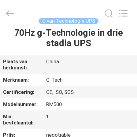
2026
G-
TECH
POWER
GROUP.
G van Technologie UPS
All
Rights
Reserved.
70Hz g-Technologie in drie
THUIS
stadia UPS
PRODUCTEN
Plaats van
China
herkomst:
OVER
ONS
Merknaam:
G-Tech
Certificering:
CE, ISO, SGS
FABRIEKSTOCHT
Modelnummer:
RM500
Min.
1
KWALITEITSCONTROLE
bestelaantal:
Prijs:
negotiable