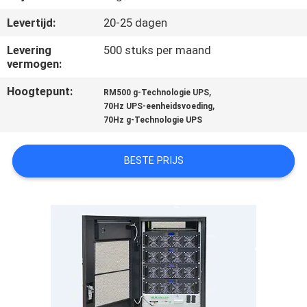
NEEM
Levertijd:
20-25 dagen
CONTACT
MET
Levering
500 stuks per maand
vermogen:
ONS
Hoogtepunt:
,
RM500 g-Technologie UPS
OP
,
70Hz UPS-eenheidsvoeding
70Hz g-Technologie UPS
NIEUWS
BESTE PRIJS
VRAAG
EEN
OFFERTE
SITEMAP