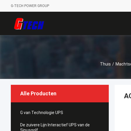
G-TECH POWER GROUP
Thuis
/
Machts
Alle Producten
A
G van Technologie UPS
De zuivere Lijn Interactief UPS van de
Sinusgolf