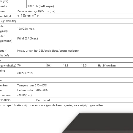
 wijze)
uentie
50±0.1Hz (Batt. wijze)
vorm
Zuivere sinusgolf (Batt. wijze)
< 10ms="">
rachttijd
rij (12V/24V)
aden
10A/20A max.
g (AC)
aden
PWM 50A (Max.)
ig (zonne)
atterij
Het zuur van het GEL/sealedlood/opent loodzuur
ltatief)
k
 gewicht (kg)
7.9
10.1
11.1
12.5
Het bijwerken
ting
310*307*120
)
eu
werken
Temperatuur 0 ºC~40ºC
eu
Het mensdom 20%~90%
idsniveau
≤40dB (1m)
/11&USB
Facultatief
oductspecificaties zijn zonder voorafgaande kennisgeving voor wijzigingen vatbaar.