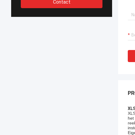
Contact
PR
XLS
XLS
het
ree
ins
Eig