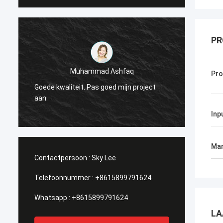
PR
Muhammad Ashfaq
Pr
Ik ben
Goede kwaliteit. Pas goed mijn project
Techno
r
aan.
stabie
ik het!
Inp
Mar
Contactpersoon :
Sky Lee
Telefoonnummer :
+8615899791624
Whatsapp :
+8615899791624
LA