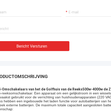
Bericht Versturen
ODUCTOMSCHRIJVING
-Omschakelaars van het de Golfhuis van de Reeks500w-4000w de Zu
-reeksomschakelaar. Een apparaat om een gelijkstroom in een wissels
 vaakst gebruikt voor de verrichting van huishoudenapparaten (220 VA
ks hebben een ingebouwde het laden functie voor autobatterijen van he
teek externe batterijen. De maximum totale capaciteit aangesloten batter
enschap: