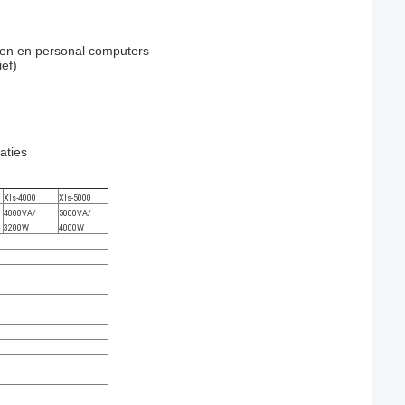
llen en personal computers
ef)
aties
Xls-4000
Xls-5000
4000VA/
5000VA/
3200W
4000W