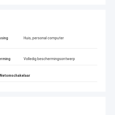
ssing
Huis, personal computer
erming
Volledig beschermingsontwerp
n Netomschakelaar