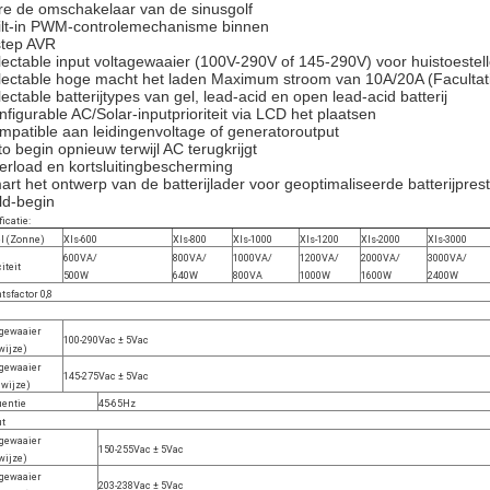
re de omschakelaar van de sinusgolf
ilt-in PWM-controlemechanisme binnen
step AVR
lectable input voltagewaaier (100V-290V of 145-290V) voor huistoeste
lectable hoge macht het laden Maximum stroom van 10A/20A (Facultati
lectable batterijtypes van gel, lead-acid en open lead-acid batterij
nfigurable AC/Solar-inputprioriteit via LCD het plaatsen
mpatible aan leidingenvoltage of generatoroutput
to begin opnieuw terwijl AC terugkrijgt
erload en kortsluitingbescherming
art het ontwerp van de batterijlader voor geoptimaliseerde batterijprest
ld-begin
icatie:
l (Zonne)
Xls-600
Xls-800
Xls-1000
Xls-1200
Xls-2000
Xls-3000
600VA/
800VA/
1000VA/
1200VA/
2000VA/
3000VA/
iteit
500W
640W
800VA
1000W
1600W
2400W
sfactor 0,8
agewaaier
100-290Vac ± 5Vac
 wijze)
agewaaier
145-275Vac ± 5Vac
 wijze)
uentie
45-65Hz
ut
agewaaier
150-255Vac ± 5Vac
 wijze)
agewaaier
203-238Vac ± 5Vac