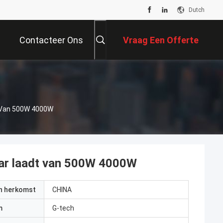
Dutch
Contacteer Ons
Vraag Een Offerte
Aan
 De Machtsomschakelaar Laadt Van 500W 4000W
ar laadt van 500W 4000W
an herkomst
CHINA
m
G-tech