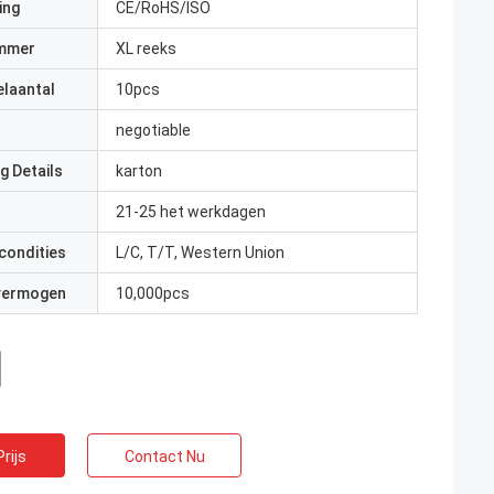
ing
CE/RoHS/ISO
mmer
XL reeks
elaantal
10pcs
negotiable
g Details
karton
21-25 het werkdagen
condities
L/C, T/T, Western Union
 vermogen
10,000pcs
rijs
Contact Nu