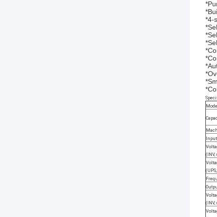
*Pu
*Bu
*4-
*Se
*Se
*Se
*Co
*Co
*Au
*Ov
*Sm
*Co
Specif
Mode
Capac
Macht
Input
Volt
(INV,
Volt
(UPS,
Freq
Outp
Volt
(INV,
Volt