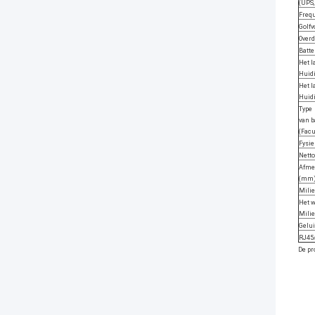
(UPS,
Freq
Golf
Overd
Batte
Het l
Huidi
Het l
Huid
Type
van b
(Facu
Fysie
Netto
Afme
(mm
Mili
Het 
Mili
Gelu
RJ45
De pr