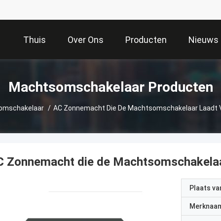
Thuis
Over Ons
Producten
Nieuws
Machtsomschakelaar Producten
omschakelaar
/
AC Zonnemacht Die
C Zonnemacht die de Machtsomschakela
Plaats v
Merknaa