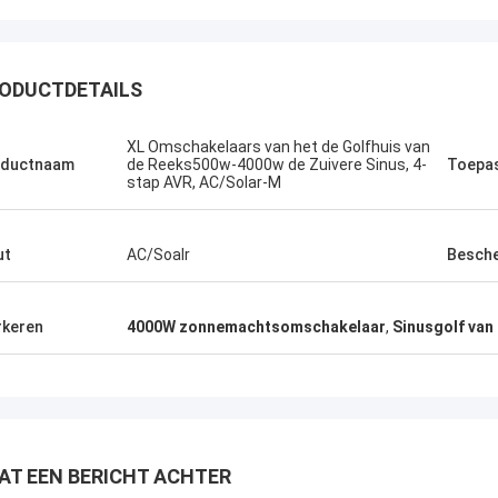
ODUCTDETAILS
Stamatis Greece
XL Omschakelaars van het de Golfhuis van
oductnaam
de Reeks500w-4000w de Zuivere Sinus, 4-
Toepa
 zeer tevreden met producten g-
stap AVR, AC/Solar-M
logie, is de kwaliteit zeer goed en
l, en met de goede dienst, waardeer
ut
AC/Soalr
Besch
keren
4000W zonnemachtsomschakelaar
,
Sinusgolf va
AT EEN BERICHT ACHTER