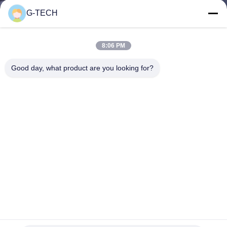
NEEM
G-TECH
CONTACT
MET
8:06 PM
ONS
Good day, what product are you looking for?
OP
NIEUWS
VRAAG
EEN
OFFERTE
SITEMAP
Niet regelde Spillable 7Ah VRLA Lood Zure Batterij
VRLA regelde Lood Zure Batterij
2022-02-24