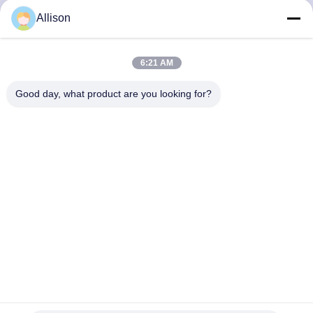
NEEM
Allison
CONTACT
MET
6:21 AM
ONS
Good day, what product are you looking for?
OP
NIEUWS
VRAAG
EEN
OFFERTE
SITEMAP
Home Back-up Power Energy Storage Lithiumbatterijsysteem
met Smart BMS 48V 100Ah