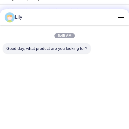
Online dubbele omzetting Ononderbroken stroomvoorziening
Single Phase UPS 1kva -10kva Voor huishoudelijke generator
Lily
Online dubbel-omzettings enige fase UPS 1-10kva PF 1,0
5:45 AM
PTEC Online dubbelconverterende enkelfasige UPS 1-10kva
PF 1.0
Good day, what product are you looking for?
populaire categorieën
Alle
G Van Technologie 
De Zuivere Lijn 
UPS
Interactief UPS Van 
De Sinusgolf
High Frequency 
PWM UPS
Online UPS
Low Frequency 
Modulair Online UPS
Online UPS
Minigelijkstroom 