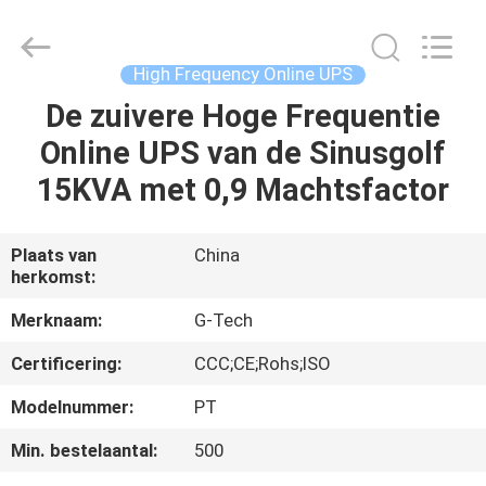
2026
G-
TECH
POWER
GROUP.
High Frequency Online UPS
All
Rights
Reserved.
De zuivere Hoge Frequentie
THUIS
Online UPS van de Sinusgolf
PRODUCTEN
15KVA met 0,9 Machtsfactor
OVER
Plaats van
China
herkomst:
ONS
Merknaam:
G-Tech
FABRIEKSTOCHT
Certificering:
CCC;CE;Rohs;ISO
Modelnummer:
PT
KWALITEITSCONTROLE
Min. bestelaantal:
500