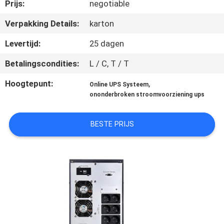
NEEM
Prijs:
negotiable
CONTACT
Verpakking Details:
karton
MET
Levertijd:
25 dagen
ONS
Betalingscondities:
L / C, T / T
OP
Hoogtepunt:
,
Online UPS Systeem
ononderbroken stroomvoorziening ups
NIEUWS
BESTE PRIJS
VRAAG
EEN
OFFERTE
SITEMAP