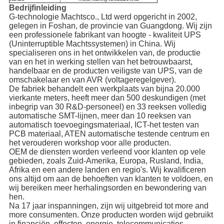
Bedrijfinleiding
G-technologie Machtsco., Ltd werd opgericht in 2002,
gelegen in Foshan, de provincie van Guangdong. Wij zijn
een professionele fabrikant van hoogte - kwaliteit UPS
(Uninterruptible Machtssystemen) in China. Wij
specialiseren ons in het ontwikkelen van, de productie
van en het in werking stellen van het betrouwbaarst,
handelbaar en de producten veiligste van UPS, van de
omschakelaar en van AVR (voltageregelgever).
De fabriek behandelt een werkplaats van bijna 20.000
vierkante meters, heeft meer dan 500 deskundigen (met
inbegrip van 30 R&D-personeel) en 33 reeksen volledig
automatische SMT-lijnen, meer dan 10 reeksen van
automatisch toevoegingsmateriaal, ICT-het testen van
PCB materiaal, ATEN automatische testende centrum en
het verouderen workshop voor alle producten.
OEM de diensten worden verleend voor klanten op vele
gebieden, zoals Zuid-Amerika, Europa, Rusland, India,
Afrika en een andere landen en regio's. Wij kwalificeren
ons altijd om aan de behoeften van klanten te voldoen, en
wij bereiken meer herhalingsorden en bewondering van
hen.
Na 17 jaar inspanningen, zijn wij uitgebreid tot more and
more consumenten. Onze producten worden wijd gebruikt
in financiën, effecten, energie, telecommunicaties,