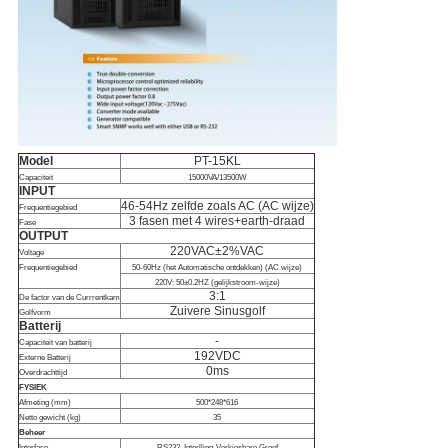
Model
PT-15KL
Capaciteit
15000VA/13500W
INPUT
46-54Hz zelfde zoals AC (AC wijze)
Frequentiegebied
3 fasen met 4 wires+earth-draad
Fase
OUTPUT
220VAC±2%VAC
Voltage
Frequentiegebied
50-60Hz (het Automatische ontdekken) (AC wijze)
220V: 50±0.2HZ (gelijkstroom-wijze)
3:1
De factor van de Currrentkam
Zuivere Sinusgolf
Golfvorm
Batterij
-
Capaciteit van batterij
192VDC
Externe Batterij
0ms
Overdrachttijd
FYSIEK
Afmeting (mm)
500*248*616
Netto gewicht (kg)
35
Beheer
Interface
RS232, Interlling-Verkiesbare Groef