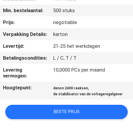
NEEM
Min. bestelaantal:
500 stuks
CONTACT
MET
Prijs:
negotiable
ONS
Verpakking Details:
karton
OP
Levertijd:
21-25 het werkdagen
Betalingscondities:
L / C, T / T
NIEUWS
Levering
10,0000 PCs per maand
vermogen:
VRAAG
Hoogtepunt:
,
denon 2400 reeksen
EEN
de stabilisator van de voltageregelgever
OFFERTE
BESTE PRIJS
SITEMAP