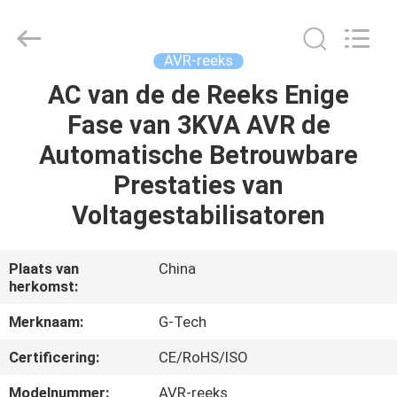
2026
G-
TECH
POWER
GROUP.
AVR-reeks
All
Rights
Reserved.
AC van de de Reeks Enige
THUIS
Fase van 3KVA AVR de
PRODUCTEN
Automatische Betrouwbare
Prestaties van
OVER
Voltagestabilisatoren
ONS
Plaats van
China
herkomst:
FABRIEKSTOCHT
Merknaam:
G-Tech
KWALITEITSCONTROLE
Certificering:
CE/RoHS/ISO
Modelnummer:
AVR-reeks