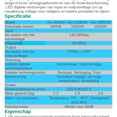
lange of korte vertragingsfunctie en van de foutenbescherming
.LED digitale vertoningen van input en outputvoltage om op
nauwkeurig voltage voor veiligere en betere prestaties te wijzen.
Specificatie
Model
Avr-600VA
Avr-1000VA
Avr-1500VA
Geschatte macht
600VA
1000VA
1500VA
Input
De waaier van het
140-280Vac
inputvoltage
Frequentie
45-65Hz
Output
De waaier van het
220Vac ± 10%
outputvoltage
Vertoning
Geleide digitale
Inputvoltage, outputvoltage
vertoningsstatus
Geleide vertoningsstatus
Normaal, Vertraging, Fout
Bescherming
Over&low volatge, op hoge
temperatuur, kortsluiting
Fysiek
Eenheidsdimensie (mm)
205*108*157.5
Netto gewicht (kg)
2.3
2.9
3.6
Milieu van prestaties
Temperatuur 0℃ - 40℃, Vochtigheid
20%-90%
Geluidsniveau
Minder dan 40dB
Eigenschap
1.
De microprocessorcontrole waarborgt hoge betrouwbaarheid;