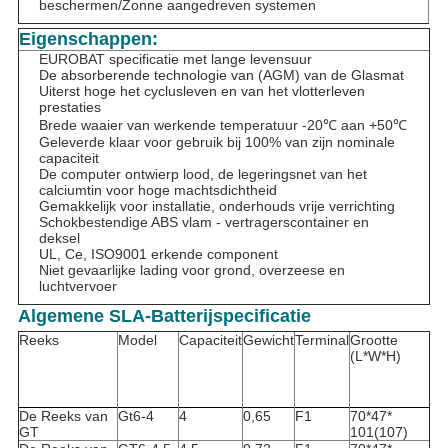
beschermen/Zonne aangedreven systemen
Eigenschappen:
EUROBAT specificatie met lange levensuur
De absorberende technologie van (AGM) van de Glasmat
Uiterst hoge het cyclusleven en van het vlotterleven
prestaties
Brede waaier van werkende temperatuur -20℃ aan +50℃
Geleverde klaar voor gebruik bij 100% van zijn nominale
capaciteit
De computer ontwierp lood, de legeringsnet van het
calciumtin voor hoge machtsdichtheid
Gemakkelijk voor installatie, onderhouds vrije verrichting
Schokbestendige ABS vlam - vertragerscontainer en
deksel
UL, Ce, ISO9001 erkende component
Niet gevaarlijke lading voor grond, overzeese en
luchtvervoer
Algemene SLA-Batterijspecificatie
Reeks
Model
Capaciteit
Gewicht
Terminal
Grootte
(L*W*H)
De Reeks van
Gt6-4
4
0,65
F1
70*47*
GT
101(107)