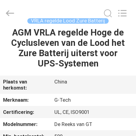
2026
G-
TECH
POWER
GROUP.
VRLA regelde Lood Zure Batterij
All
Rights
Reserved.
AGM VRLA regelde Hoge de
THUIS
Cyclusleven van de Lood het
PRODUCTEN
Zure Batterij uiterst voor
UPS-Systemen
OVER
ONS
Plaats van
China
herkomst:
FABRIEKSTOCHT
Merknaam:
G-Tech
Certificering:
UL, CE, ISO9001
KWALITEITSCONTROLE
Modelnummer:
De Reeks van GT