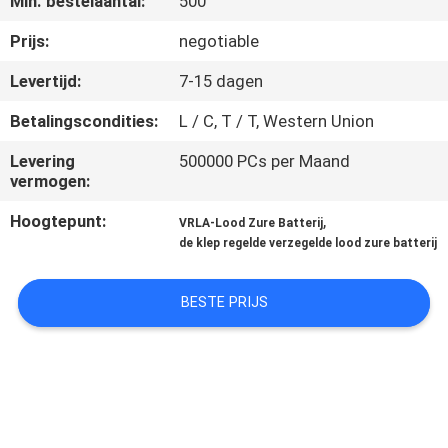
Min. bestelaantal:
500
NEEM
CONTACT
Prijs:
negotiable
MET
Levertijd:
7-15 dagen
ONS
Betalingscondities:
L / C, T / T, Western Union
OP
Levering
500000 PCs per Maand
vermogen:
NIEUWS
Hoogtepunt:
,
VRLA-Lood Zure Batterij
de klep regelde verzegelde lood zure batterij
VRAAG
EEN
BESTE PRIJS
OFFERTE
SITEMAP