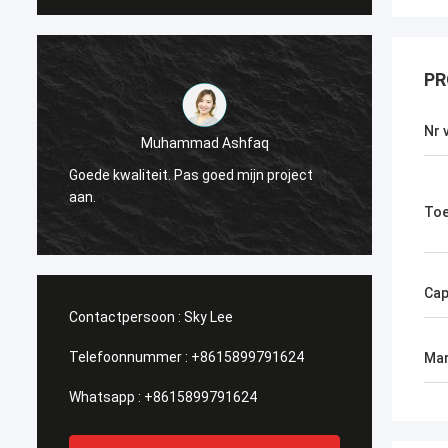
PR
Nr 
Muhammad Ashfaq
Ik ben
Goede kwaliteit. Pas goed mijn project
Techno
r
aan.
stabie
Toe
ik het!
Cap
Contactpersoon :
Sky Lee
Telefoonnummer :
+8615899791624
Mar
Whatsapp :
+8615899791624