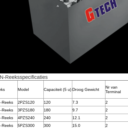
N-Reeksspecificaties
Nr van
eks
Model
Capaciteit (5 u)
Droog Gewicht
Terminal
-Reeks
2PZS120
120
7.3
2
-Reeks
3PZS180
180
9.7
2
-Reeks
4PZS240
240
12.1
2
-Reeks
5PZS300
300
15.0
2