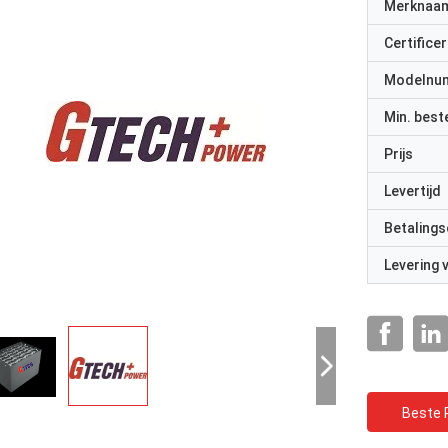
Merknaa
Certificer
Modelnu
Min. best
Prijs
Levertijd
Betalings
Levering
Beste P