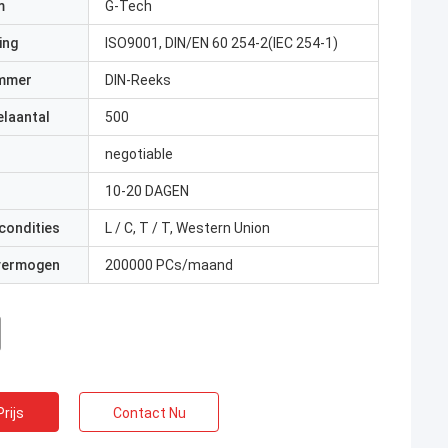
m
G-Tech
ing
ISO9001, DIN/EN 60 254-2(IEC 254-1)
mmer
DIN-Reeks
elaantal
500
negotiable
10-20 DAGEN
condities
L / C, T / T, Western Union
 vermogen
200000 PCs/maand
rijs
Contact Nu