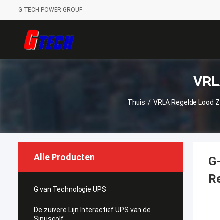
G-TECH POWER GROUP
VRLA
Thuis
/
VRLA Regelde Lood Zu
Alle Producten
G-
Re
G van Technologie UPS
De zuivere Lijn Interactief UPS van de
Sinusgolf