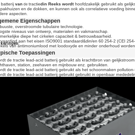
batterij
van
tractie
din Reeks wordt
hoofdzakelijk gebruikt als geli
de
 pakhuizen en de dokken, en kunnen ook als correlatieve voeding binn
dere aspecten.
gemene Eigenschappen
buuste, overstroomde tubulaire technologie.
ogste niveaus van ontwerp, materialen en vakmanschap.
merkelijke diepe het cirkelen capaciteit & betrouwbaarheid.
rvaardigd aan het eisen ISO9001 standaard&din/en 60 254-2 (CEI 254-1
keringen:
ekels van antimoniumlood met loodoxyde en minder onderhoud worden 
ypische Toepassingen
dt de tractie lead-acid batterij gebruikt als krachtbron van gelijkstroom
chthaven, station, zeehaven en mijnbouw enz. gebruikten.
dt de tractie lead-acid batterij gebruikt als het schoonmaken pollution
rdt de tractie lead-acid batterij gebruikt gebruikt in openbaar mededel