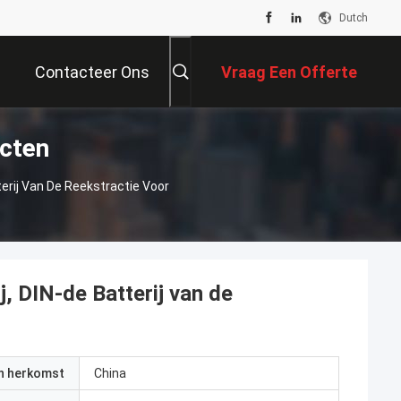
Dutch
Contacteer Ons
Vraag Een Offerte
ucten
Aan
terij Van De Reekstractie Voor
j, DIN-de Batterij van de
an herkomst
China