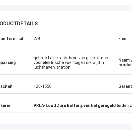
ODUCTDETAILS
Stamatis Greece
van Terminal
2/4
kleur
 zeer tevreden met producten g-
logie, is de kwaliteit zeer goed en
gebruikt als krachtbron van gelijkstroom
l, en met de goede dienst, waardeer
Naam v
passing
voor elektrische voertuigen die wijd in
produ
luchthaven, station
aciteit
120-1550
Garant
keren
VRLA-Lood Zure Batterij
,
ventiel geregeld leiden z