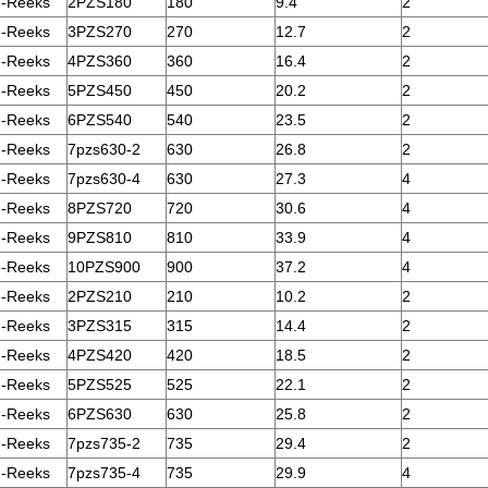
-Reeks
2PZS180
180
9.4
2
-Reeks
3PZS270
270
12.7
2
-Reeks
4PZS360
360
16.4
2
-Reeks
5PZS450
450
20.2
2
-Reeks
6PZS540
540
23.5
2
-Reeks
7pzs630-2
630
26.8
2
-Reeks
7pzs630-4
630
27.3
4
-Reeks
8PZS720
720
30.6
4
-Reeks
9PZS810
810
33.9
4
-Reeks
10PZS900
900
37.2
4
-Reeks
2PZS210
210
10.2
2
-Reeks
3PZS315
315
14.4
2
-Reeks
4PZS420
420
18.5
2
-Reeks
5PZS525
525
22.1
2
-Reeks
6PZS630
630
25.8
2
-Reeks
7pzs735-2
735
29.4
2
-Reeks
7pzs735-4
735
29.9
4