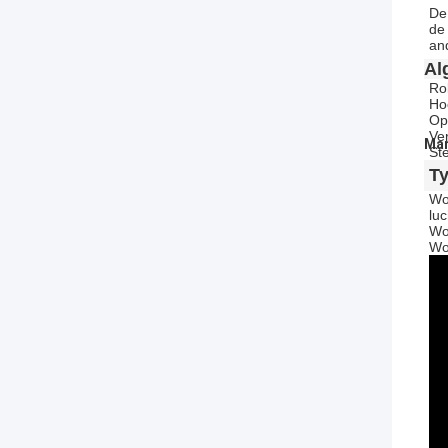
De 
de
an
Al
Ro
Ho
Op
Ve
Mar
St
T
Wor
lu
Wor
Wo