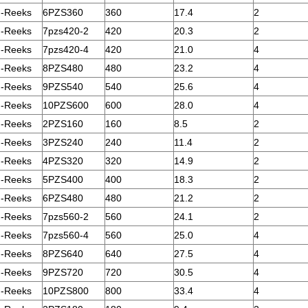
-Reeks
6PZS360
360
17.4
2
-Reeks
7pzs420-2
420
20.3
2
-Reeks
7pzs420-4
420
21.0
4
-Reeks
8PZS480
480
23.2
4
-Reeks
9PZS540
540
25.6
4
-Reeks
10PZS600
600
28.0
4
-Reeks
2PZS160
160
8.5
2
-Reeks
3PZS240
240
11.4
2
-Reeks
4PZS320
320
14.9
2
-Reeks
5PZS400
400
18.3
2
-Reeks
6PZS480
480
21.2
2
-Reeks
7pzs560-2
560
24.1
2
-Reeks
7pzs560-4
560
25.0
4
-Reeks
8PZS640
640
27.5
4
-Reeks
9PZS720
720
30.5
4
-Reeks
10PZS800
800
33.4
4