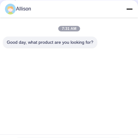
opslag van zonne-energie
Allison
G TECH 72V 30Ah LiFePO4-batterij met 6000 cycli voor
elektrische fiets en driewieler
7:31 AM
G TECH 76.8V 100Ah LiFePO4 batterij met 6000 cycli voor
elektrische fiets en driewieler
Good day, what product are you looking for?
populaire categorieën
Alle
G Van Technologie 
De Zuivere Lijn 
UPS
Interactief UPS Van 
De Sinusgolf
High Frequency 
PWM UPS
Online UPS
Low Frequency 
Modulair Online UPS
Online UPS
Minigelijkstroom 
Machtsomschakelaar 
UPS