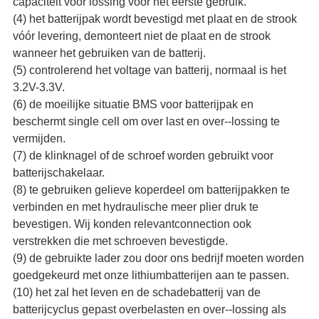
capaciteit vóór lossing voor het eerste gebruik.
(4) het batterijpak wordt bevestigd met plaat en de strook
vóór levering, demonteert niet de plaat en de strook
wanneer het gebruiken van de batterij.
(5) controlerend het voltage van batterij, normaal is het
3.2V-3.3V.
(6) de moeilijke situatie BMS voor batterijpak en
beschermt single cell om over last en over--lossing te
vermijden.
(7) de klinknagel of de schroef worden gebruikt voor
batterijschakelaar.
(8) te gebruiken gelieve koperdeel om batterijpakken te
verbinden en met hydraulische meer plier druk te
bevestigen. Wij konden relevantconnection ook
verstrekken die met schroeven bevestigde.
(9) de gebruikte lader zou door ons bedrijf moeten worden
goedgekeurd met onze lithiumbatterijen aan te passen.
(10) het zal het leven en de schadebatterij van de
batterijcyclus gepast overbelasten en over--lossing als