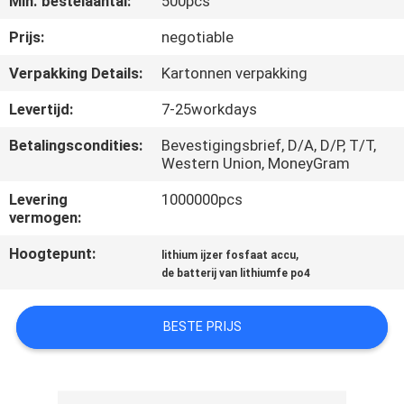
Min. bestelaantal:
500pcs
NEEM
CONTACT
Prijs:
negotiable
MET
Verpakking Details:
Kartonnen verpakking
ONS
Levertijd:
7-25workdays
OP
Betalingscondities:
Bevestigingsbrief, D/A, D/P, T/T,
Western Union, MoneyGram
NIEUWS
Levering
1000000pcs
vermogen:
VRAAG
Hoogtepunt:
,
lithium ijzer fosfaat accu
EEN
de batterij van lithiumfe po4
OFFERTE
BESTE PRIJS
SITEMAP