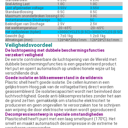
Standaardlast
0.25C
0.25C
Snel-Arting Last
1.0C
1.0C
Last afgesneden voltage
3.55V
3.55V
Standaardlossing
0.5C
0.5C
Maximum ononderbroken lossing
3.0C
3.0C
Instantaneneous Discharege
5C
5C
Beëindigen van Dischage
2.5V
2.5V
Het werktemperatuur
-20~65℃
-20~65℃
Het cyclusleven (tijden)
>3000CYCLES (0.5C)
>3000CYCLES
(0.5C)
Gewicht (kg)
1.7±0.1kg
1.2±0.1kg
Afmetingen (mm)
126*46*206±1mm
126*28*216±1mm
Veiligheidsvoordeel
De luchtopening met dubbele beschermingsfuncties
verzekert veiligheid
De eerste controleerbare de luchtopening van de Wereld met
dubbele beschermingsfuncties is een gepatenteerd product.
Het put en opent automatisch op unidirectionele wijze uit bij
verschillende druk.
Goede isolatie en bliksemweerstand in de wildernis
Plastic shell heeft goede isolatie. De cellen kunnen in een
gelijkstroom-Hoog pak van de voltagebatterij direct worden
geassembleerd. De isolatiecapaciteit wordt niet beïnvloed door
luchtvochtigheid. Goede anti-bliksemprestaties zonder het aan
de grond zetten. gemakkelijk om statische elektriciteit te
produceren en geen ongevallen te veroorzaken toe te schrijven
aan wrijving die door elektrische vonken wordt geproduceerd.
Decompressieontwerp in speciale omstandigheden
Plasiticshell heeft punt met een laag smeltpunt (170℃). Het
smelt en maakt automatisch decompressie in de extreme te