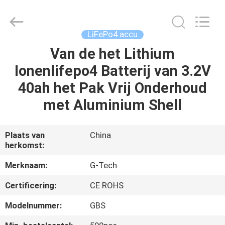
2026
G-
TECH
POWER
GROUP.
LiFePo4 accu
All
Rights
Reserved.
Van de het Lithium
THUIS
Ionenlifepo4 Batterij van 3.2V
PRODUCTEN
40ah het Pak Vrij Onderhoud
met Aluminium Shell
OVER
ONS
Plaats van
China
herkomst:
FABRIEKSTOCHT
Merknaam:
G-Tech
Certificering:
CE ROHS
KWALITEITSCONTROLE
Modelnummer:
GBS