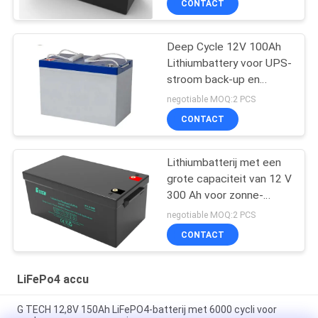
CONTACT
Deep Cycle 12V 100Ah
Lithiumbattery voor UPS-
stroom back-up en
energieopslag
negotiable MOQ:2 PCS
CONTACT
Lithiumbatterij met een
grote capaciteit van 12 V
300 Ah voor zonne-
energie en back-up
negotiable MOQ:2 PCS
CONTACT
LiFePo4 accu
G TECH 12,8V 150Ah LiFePO4-batterij met 6000 cycli voor