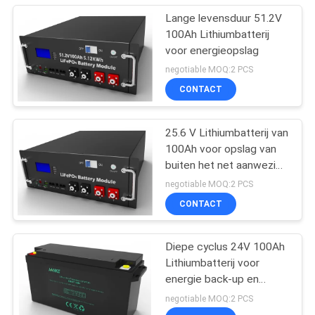
Lange levensduur 51.2V
100Ah Lithiumbatterij
voor energieopslag
negotiable MOQ:2 PCS
CONTACT
25.6 V Lithiumbatterij van
100Ah voor opslag van
buiten het net aanwezige
zonne-energie
negotiable MOQ:2 PCS
CONTACT
Diepe cyclus 24V 100Ah
Lithiumbatterij voor
energie back-up en
energieopslag
negotiable MOQ:2 PCS