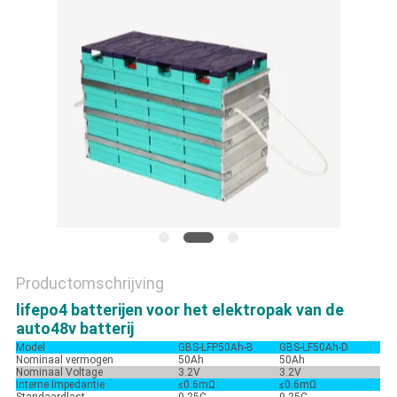
PRIVACYBELEID
Productomschrijving
lifepo4 batterijen voor het elektropak van de
auto48v batterij
Model
GBS-LFP50Ah-B
GBS-LF50Ah-D
Nominaal vermogen
50Ah
50Ah
Nominaal Voltage
3.2V
3.2V
Interne Impedantie
≤0.6mΩ
≤0.6mΩ