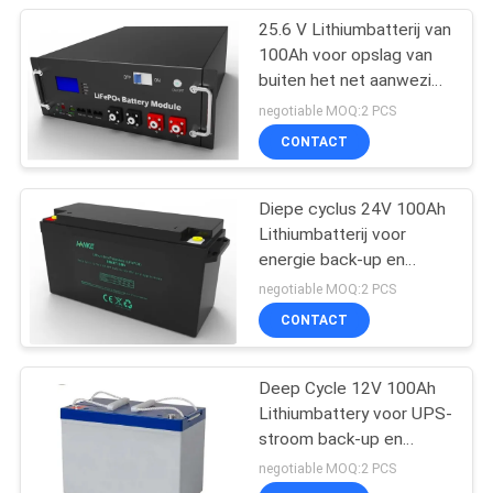
25.6 V Lithiumbatterij van
100Ah voor opslag van
buiten het net aanwezige
zonne-energie
negotiable MOQ:2 PCS
CONTACT
Diepe cyclus 24V 100Ah
Lithiumbatterij voor
energie back-up en
energieopslag
negotiable MOQ:2 PCS
CONTACT
Deep Cycle 12V 100Ah
Lithiumbattery voor UPS-
stroom back-up en
energieopslag
negotiable MOQ:2 PCS