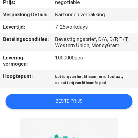
NEEM
Prijs:
negotiable
CONTACT
Verpakking Details:
Kartonnen verpakking
MET
Levertijd:
7-25workdays
ONS
Betalingscondities:
Bevestigingsbrief, D/A, D/P, T/T,
OP
Western Union, MoneyGram
Levering
1000000pcs
NIEUWS
vermogen:
Hoogtepunt:
,
batterij van het lithium ferro fosfaat
VRAAG
de batterij van lithiumfe po4
EEN
BESTE PRIJS
OFFERTE
SITEMAP