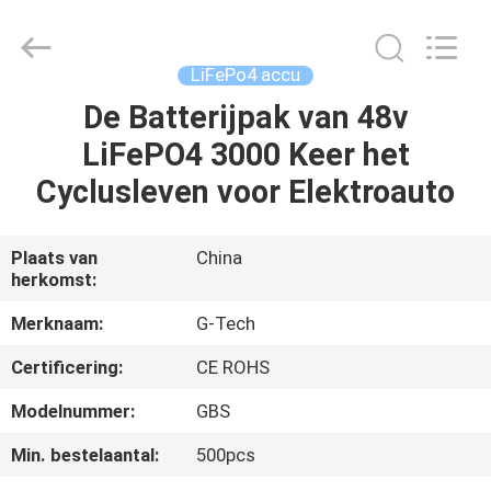
2026
G-
TECH
POWER
GROUP.
LiFePo4 accu
All
Rights
Reserved.
De Batterijpak van 48v
THUIS
LiFePO4 3000 Keer het
PRODUCTEN
Cyclusleven voor Elektroauto
OVER
Plaats van
China
herkomst:
ONS
Merknaam:
G-Tech
FABRIEKSTOCHT
Certificering:
CE ROHS
Modelnummer:
GBS
KWALITEITSCONTROLE
Min. bestelaantal:
500pcs