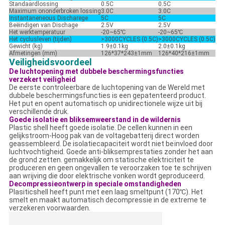
Standaardlossing
0.5C
0.5C
Maximum ononderbroken lossing
3.0C
3.0C
Instantaneneous Discharege
5C
5C
Beëindigen van Dischage
2.5V
2.5V
Het werktemperatuur
-20~65℃
-20~65℃
Het cyclusleven (tijden)
>3000CYCLES (0.5C)
>3000CYCLES
(0.5C)
Gewicht (kg)
1.9±0.1kg
2.0±0.1kg
Afmetingen (mm)
126*37*243±1mm
126*40*216±1mm
Veiligheidsvoordeel
De luchtopening met dubbele beschermingsfuncties
verzekert veiligheid
De eerste controleerbare de luchtopening van de Wereld met
dubbele beschermingsfuncties is een gepatenteerd product.
Het put en opent automatisch op unidirectionele wijze uit bij
verschillende druk.
Goede isolatie en bliksemweerstand in de wildernis
Plastic shell heeft goede isolatie. De cellen kunnen in een
gelijkstroom-Hoog pak van de voltagebatterij direct worden
geassembleerd. De isolatiecapaciteit wordt niet beïnvloed door
luchtvochtigheid. Goede anti-bliksemprestaties zonder het aan
de grond zetten. gemakkelijk om statische elektriciteit te
produceren en geen ongevallen te veroorzaken toe te schrijven
aan wrijving die door elektrische vonken wordt geproduceerd.
Decompressieontwerp in speciale omstandigheden
Plasiticshell heeft punt met een laag smeltpunt (170℃). Het
smelt en maakt automatisch decompressie in de extreme te
verzekeren voorwaarden.