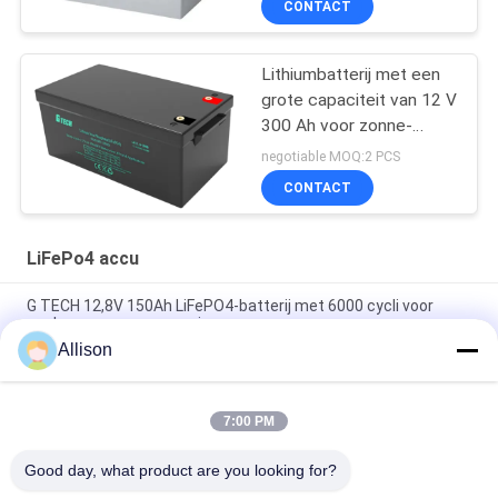
CONTACT
Lithiumbatterij met een
grote capaciteit van 12 V
300 Ah voor zonne-
energie en back-up
negotiable MOQ:2 PCS
CONTACT
LiFePo4 accu
G TECH 12,8V 150Ah LiFePO4-batterij met 6000 cycli voor
opslag van zonne-energie
Allison
G TECH 72V 30Ah LiFePO4-batterij met 6000 cycli voor
elektrische fiets en driewieler
7:00 PM
G TECH 76.8V 100Ah LiFePO4 batterij met 6000 cycli voor
elektrische fiets en driewieler
Good day, what product are you looking for?