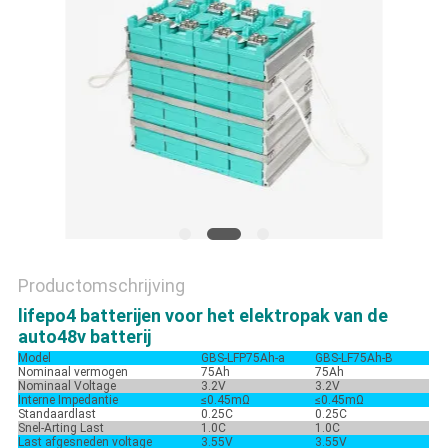
PRIVACYBELEID
Productomschrijving
lifepo4 batterijen voor het elektropak van de
auto48v batterij
Model
GBS-LFP75Ah-a
GBS-LF75Ah-B
Nominaal vermogen
75Ah
75Ah
Nominaal Voltage
3.2V
3.2V
Interne Impedantie
≤0.45mΩ
≤0.45mΩ
Standaardlast
0.25C
0.25C
Snel-Arting Last
1.0C
1.0C
Last afgesneden voltage
3.55V
3.55V