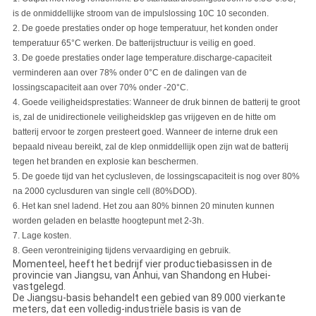
is de onmiddellijke stroom van de impulslossing 10C 10 seconden.
2.
De goede prestaties onder op hoge temperatuur, het konden onder
temperatuur 65
°C
werken. De batterijstructuur is veilig en goed.
3.
De goede prestaties onder lage temperature.discharge-capaciteit
verminderen aan over 78% onder 0°C en de dalingen van
de
lossingscapaciteit aan over 70% onder -20°C.
4.
Goede veiligheidsprestaties
:
Wanneer de druk binnen de batterij te groot
is, zal de unidirectionele veiligheidsklep gas vrijgeven en de hitte om
batterij ervoor te zorgen presteert goed. Wanneer de interne druk een
bepaald niveau bereikt, zal de klep onmiddellijk open zijn wat de batterij
tegen het branden en explosie kan beschermen.
5.
De goede tijd van
het
cyclusleven, de lossingscapaciteit is nog over 80%
na 2000 cyclusduren van single cell
(
80%DOD
)
.
6.
Het kan snel ladend. Het zou aan 80% binnen 20 minuten kunnen
worden geladen en belastte hoogtepunt met 2-3h.
7.
Lage kosten.
8.
Geen verontreiniging tijdens vervaardiging en gebruik.
Momenteel, heeft het bedrijf vier productiebasissen in de
provincie van Jiangsu, van Anhui, van Shandong en Hubei-
vastgelegd.
De Jiangsu-basis behandelt een gebied van 89.000 vierkante
meters, dat een volledig-industriële basis is van de