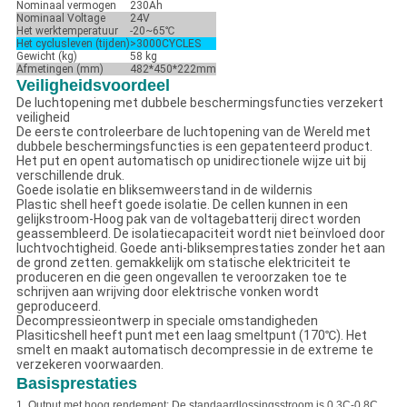
Nominaal vermogen
230Ah
Nominaal Voltage
24V
Het werktemperatuur
-20~65℃
Het cyclusleven (tijden)
>3000CYCLES
Gewicht (kg)
58 kg
Afmetingen (mm)
482*450*222mm
Veiligheidsvoordeel
De luchtopening met dubbele beschermingsfuncties verzekert
veiligheid
De eerste controleerbare de luchtopening van de Wereld met
dubbele beschermingsfuncties is een gepatenteerd product.
Het put en opent automatisch op unidirectionele wijze uit bij
verschillende druk.
Goede isolatie en bliksemweerstand in de wildernis
Plastic shell heeft goede isolatie. De cellen kunnen in een
gelijkstroom-Hoog pak van de voltagebatterij direct worden
geassembleerd. De isolatiecapaciteit wordt niet beïnvloed door
luchtvochtigheid. Goede anti-bliksemprestaties zonder het aan
de grond zetten. gemakkelijk om statische elektriciteit te
produceren en die geen ongevallen te veroorzaken toe te
schrijven aan wrijving door elektrische vonken wordt
geproduceerd.
Decompressieontwerp in speciale omstandigheden
Plasiticshell heeft punt met een laag smeltpunt (170℃). Het
smelt en maakt automatisch decompressie in de extreme te
verzekeren voorwaarden.
Basisprestaties
1.
Output met hoog rendement: De standaardlossingsstroom is 0.3C-0.8C,