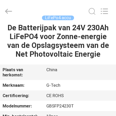
2026
G-
TECH
POWER
GROUP.
LiFePo4 accu
All
Rights
Reserved.
De Batterijpak van 24V 230Ah
THUIS
LiFePO4 voor Zonne-energie
PRODUCTEN
van de Opslagsysteem van de
Net Photovoltaic Energie
OVER
ONS
Plaats van
China
herkomst:
FABRIEKSTOCHT
Merknaam:
G-Tech
Certificering:
CE ROHS
KWALITEITSCONTROLE
Modelnummer:
GBSFP24230T