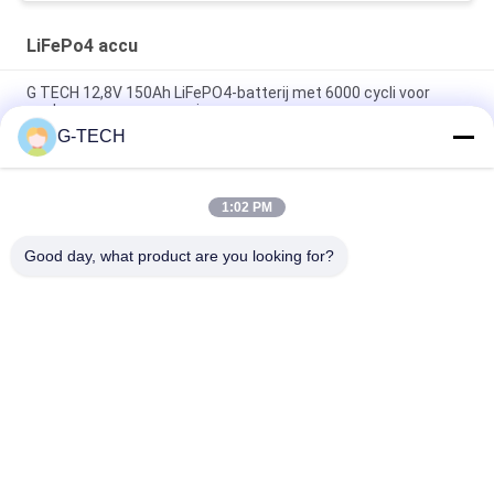
LiFePo4 accu
G TECH 12,8V 150Ah LiFePO4-batterij met 6000 cycli voor
opslag van zonne-energie
G-TECH
G TECH 72V 30Ah LiFePO4-batterij met 6000 cycli voor
elektrische fiets en driewieler
1:02 PM
G TECH 76.8V 100Ah LiFePO4 batterij met 6000 cycli voor
elektrische fiets en driewieler
Good day, what product are you looking for?
populaire categorieën
Alle
G Van Technologie 
De Zuivere Lijn 
UPS
Interactief UPS Van 
De Sinusgolf
High Frequency 
PWM UPS
Online UPS