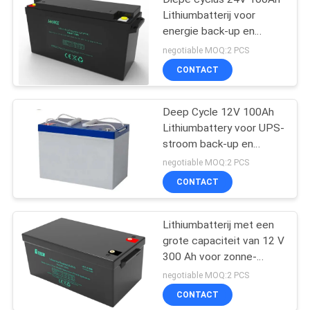
Lithiumbatterij voor
energie back-up en
energieopslag
negotiable MOQ:2 PCS
CONTACT
Deep Cycle 12V 100Ah
Lithiumbattery voor UPS-
stroom back-up en
energieopslag
negotiable MOQ:2 PCS
CONTACT
Lithiumbatterij met een
grote capaciteit van 12 V
300 Ah voor zonne-
energie en back-up
negotiable MOQ:2 PCS
CONTACT