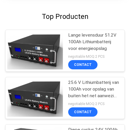
Top Producten
Lange levensduur 51.2V
100Ah Lithiumbatterij
voor energieopslag
negotiable MOQ:2 PCS
CONTACT
25.6 V Lithiumbatterij van
100Ah voor opslag van
buiten het net aanwezige
zonne-energie
negotiable MOQ:2 PCS
CONTACT
Diepe cyclus 24V 100Ah