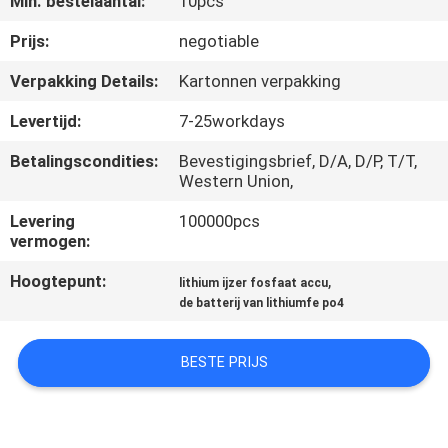
Min. bestelaantal:
10pcs
NEEM
CONTACT
Prijs:
negotiable
MET
Verpakking Details:
Kartonnen verpakking
ONS
Levertijd:
7-25workdays
OP
Betalingscondities:
Bevestigingsbrief, D/A, D/P, T/T,
Western Union,
NIEUWS
Levering
100000pcs
vermogen:
VRAAG
Hoogtepunt:
,
lithium ijzer fosfaat accu
EEN
de batterij van lithiumfe po4
OFFERTE
BESTE PRIJS
SITEMAP