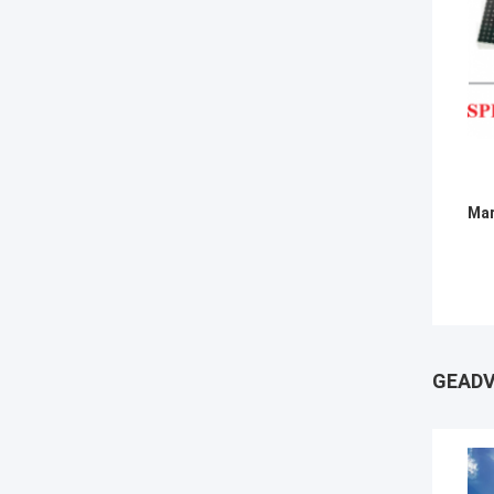
Mar
GEADV