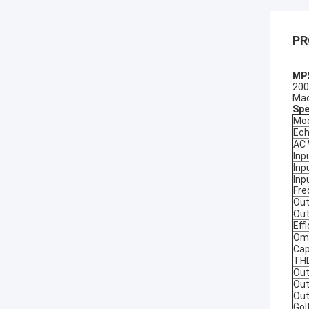
PR
MPS
200
Mac
Spe
Mo
Ech
AC 
Inp
Inp
Inp
Fre
Out
Out
Eff
Oms
Cap
TH
Out
Out
Out
Gol