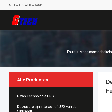
G-TECH POWER GROUP
Thuis
/
Machtsomschakela
Alle Producten
D
Fu
G van Technologie UPS
De zuivere Lijn Interactief UPS van de
Sinusgolf