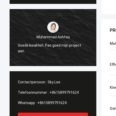
PR
Muhammad Ashfaq
Ik ben
Mat
Goede kwaliteit. Pas goed mijn project
Techno
r
aan.
stabie
ik het!
Effi
Contactpersoon :
Sky Lee
Kle
Telefoonnummer :
+8615899791624
Whatsapp :
+8615899791624
Gel