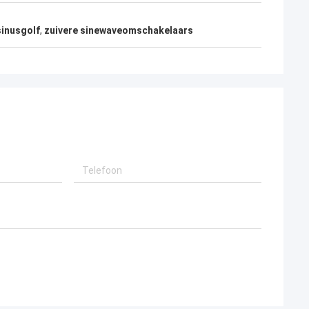
sinusgolf
,
zuivere sinewaveomschakelaars