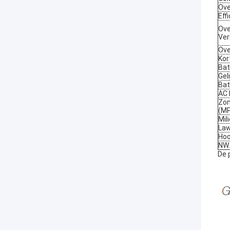
Ove
Eff
Ove
Ve
Ove
Kor
Bat
Gel
Bat
AC 
Zon
(M
Mil
Law
Ho
NW.
De 