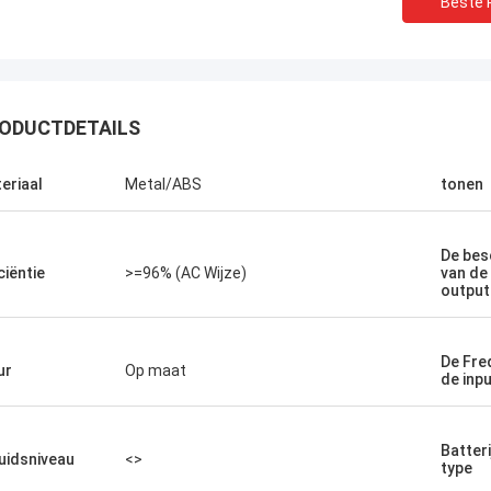
Beste P
ODUCTDETAILS
Stamatis Greece
 zeer tevreden met producten g-
eriaal
Metal/ABS
tonen
logie, is de kwaliteit zeer goed en
l, en met de goede dienst, waardeer
De bes
ciëntie
>=96% (AC Wijze)
van de
output
De Fre
ur
Op maat
de inp
Batteri
uidsniveau
<>
type