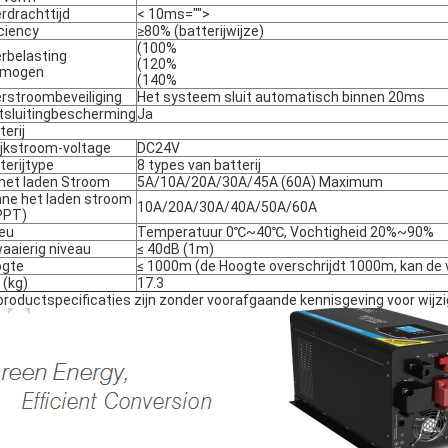
rdrachttijd
< 10ms="">
iciency
≥80% (batterijwijze)
(100%
rbelasting
(120%
rmogen
(140%
rstroombeveiliging
Het systeem sluit automatisch binnen 20ms
tsluitingbescherming
Ja
terij
ijkstroom-voltage
DC24V
terijtype
8 types van batterij
het laden Stroom
5A/10A/20A/30A/45A (60A) Maximum
ne het laden stroom
10A/20A/30A/40A/50A/60A
PPT)
ieu
Temperatuur 0℃~40℃, Vochtigheid 20%~90%
aaierig niveau
≤ 40dB (1m)
ogte
≤ 1000m (de Hoogte overschrijdt 1000m, kan de 
 (kg)
17.3
productspecificaties zijn zonder voorafgaande kennisgeving voor wijzi