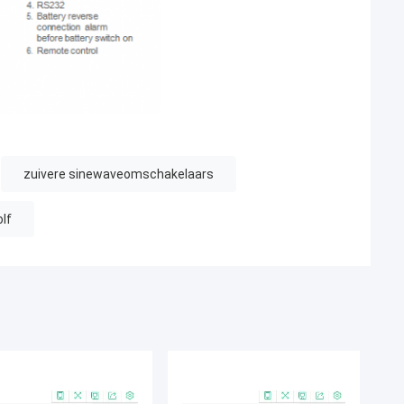
zuivere sinewaveomschakelaars
lf