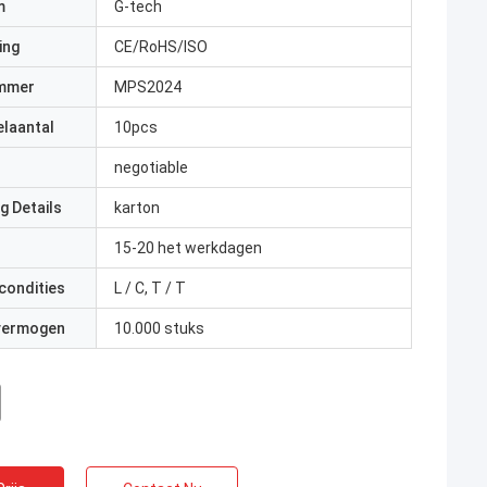
m
G-tech
ing
CE/RoHS/ISO
mmer
MPS2024
elaantal
10pcs
negotiable
g Details
karton
15-20 het werkdagen
condities
L / C, T / T
 vermogen
10.000 stuks