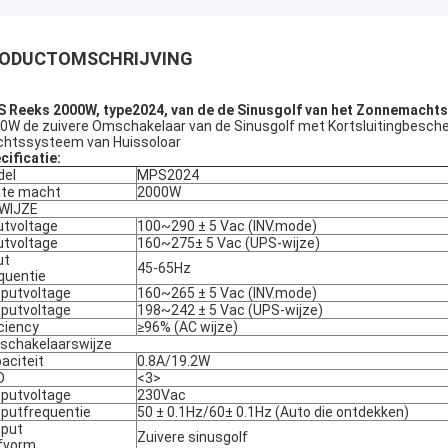
ODUCTOMSCHRIJVING
 Reeks 2000W, type2024, van de de Sinusgolf van het Zonnemachts
0W de zuivere Omschakelaar van de Sinusgolf met Kortsluitingbesc
htssysteem van Huissoloar
cificatie:
del
MPS2024
te macht
2000W
WIJZE
utvoltage
100~290 ± 5 Vac (INV.mode)
utvoltage
160~275± 5 Vac (UPS-wijze)
ut
45-65Hz
quentie
putvoltage
160~265 ± 5 Vac (INV.mode)
putvoltage
198~242 ± 5 Vac (UPS-wijze)
iciency
≥96% (AC wijze)
chakelaarswijze
aciteit
0.8A/19.2W
D
<3>
putvoltage
230Vac
putfrequentie
50 ± 0.1Hz/60± 0.1Hz (Auto die ontdekken)
put
Zuivere sinusgolf
fvorm