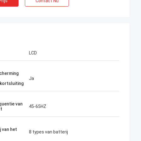
rijs
Contact Nu
LCD
cherming
Ja
kortsluiting
quentie van
45-65HZ
ut
j van het
8 types van batterij