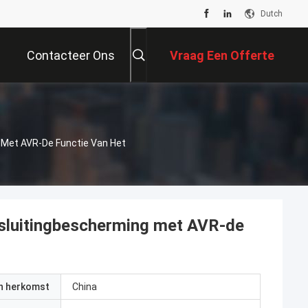
Dutch
Contacteer Ons
Vraag Een Offerte
Aan
Met AVR-De Functie Van Het
sluitingbescherming met AVR-de
an herkomst
China