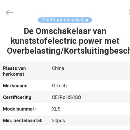
2026
G-
TECH
POWER
GROUP.
Machtsomschakelaar
All
Rights
Reserved.
De Omschakelaar van
THUIS
kunststofelectric power met
PRODUCTEN
Overbelasting/Kortsluitingbes
OVER
Plaats van
China
herkomst:
ONS
Merknaam:
G-tech
FABRIEKSTOCHT
Certificering:
CE/RoHS/ISO
Modelnummer:
XLS
KWALITEITSCONTROLE
Min. bestelaantal:
30pcs