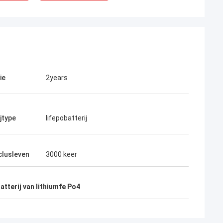
ie
2years
jtype
lifepobatterij
clusleven
3000 keer
atterij van lithiumfe Po4