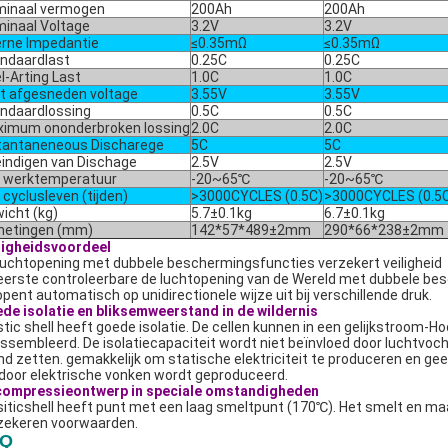
inaal vermogen
200Ah
200Ah
inaal Voltage
3.2V
3.2V
erne Impedantie
≤0.35mΩ
≤0.35mΩ
ndaardlast
0.25C
0.25C
l-Arting Last
1.0C
1.0C
t afgesneden voltage
3.55V
3.55V
ndaardlossing
0.5C
0.5C
imum ononderbroken lossing
2.0C
2.0C
tantaneneous Discharege
5C
5C
indigen van Dischage
2.5V
2.5V
 werktemperatuur
-20~65℃
-20~65℃
 cyclusleven (tijden)
>3000CYCLES (0.5C)
>3000CYCLES (0.5
icht (kg)
5.7±0.1kg
6.7±0.1kg
metingen (mm)
142*57*489±2mm
290*66*238±2mm
ligheidsvoordeel
luchtopening met dubbele beschermingsfuncties verzekert veiligheid
eerste controleerbare de luchtopening van de Wereld met dubbele bes
opent automatisch op unidirectionele wijze uit bij verschillende druk.
de isolatie en bliksemweerstand in de wildernis
stic shell heeft goede isolatie. De cellen kunnen in een gelijkstroom-H
ssembleerd. De isolatiecapaciteit wordt niet beïnvloed door luchtvoc
nd zetten. gemakkelijk om statische elektriciteit te produceren en gee
 door elektrische vonken wordt geproduceerd.
ompressieontwerp in speciale omstandigheden
siticshell heeft punt met een laag smeltpunt (170℃). Het smelt en m
zekeren voorwaarden.
AQ