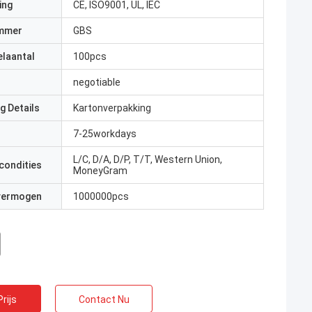
ing
CE, ISO9001, UL, IEC
mmer
GBS
elaantal
100pcs
negotiable
g Details
Kartonverpakking
7-25workdays
L/C, D/A, D/P, T/T, Western Union,
condities
MoneyGram
 vermogen
1000000pcs
rijs
Contact Nu