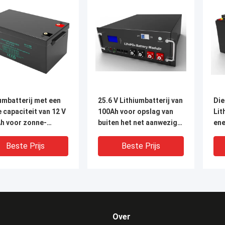
umbatterij met een
25.6 V Lithiumbatterij van
Die
 capaciteit van 12 V
100Ah voor opslag van
Lit
Ah voor zonne-
buiten het net aanwezige
ene
gie en back-up
zonne-energie
ene
Beste Prijs
Beste Prijs
Over