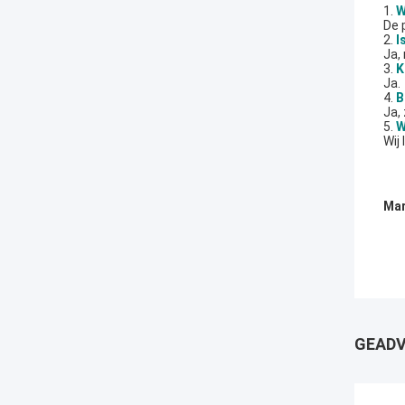
1.
W
De 
2.
I
Ja,
3.
K
Ja.
4.
B
Ja,
5.
W
Wij
Mar
GEADV