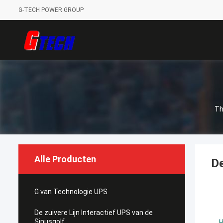
G-TECH POWER GROUP
Th
Alle Producten
De
G van Technologie UPS
De zuivere Lijn Interactief UPS van de
Sinusgolf