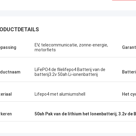
ODUCTDETAILS
Stamatis Greece
EV, telecommunicatie, zonne-energie,
 zeer tevreden met producten g-
passing
Garant
motorfiets
logie, is de kwaliteit zeer goed en
l, en met de goede dienst, waardeer
LiFePO4 de filelifepo4 Batterij van de
oductnaam
Batteri
batterij3.2v 50ah Li-ionenbatterij
eriaal
Lifepo4 met alumiumshell
Het cy
keren
50ah Pak van de lithium het Ionenbatterij
,
3.2v de B