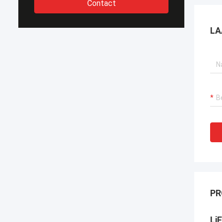
Contact
LA
PR
LiF