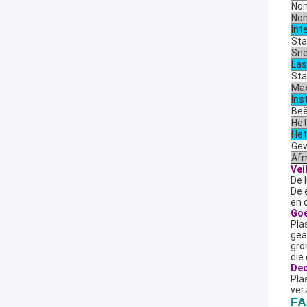
Nom
Nom
Int
Sta
Sne
Las
Sta
Max
Ins
Beë
Het
Het
Gew
Af
Vei
De 
De 
en 
Goe
Pla
gea
gro
die
Dec
Pla
ver
F