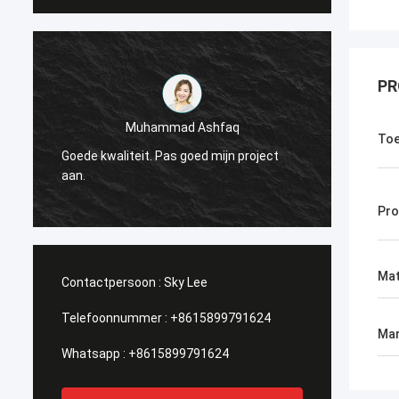
PR
Muhammad Ashfaq
Ik ben
Toe
Goede kwaliteit. Pas goed mijn project
Techno
r
aan.
stabie
ik het!
Pr
Mat
Contactpersoon :
Sky Lee
Telefoonnummer :
+8615899791624
Mar
Whatsapp :
+8615899791624