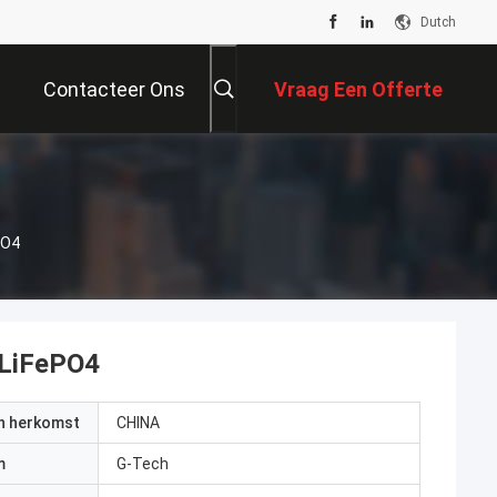
Dutch
Contacteer Ons
Vraag Een Offerte
Aan
PO4
 LiFePO4
an herkomst
CHINA
m
G-Tech