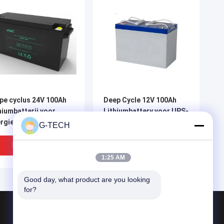
pe cyclus 24V 100Ah
Deep Cycle 12V 100Ah
hiumbatterij voor
Lithiumbattery voor UPS-
rgie back-up en
stroom back-up en
G-TECH
rgieopslag
energieopslag
Beste Prijs
Beste Prijs
1:25 AM
Good day, what product are you looking 
for?
Producten