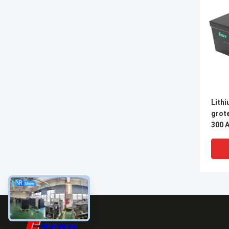
Lithi
grote
300 
ener