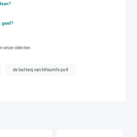
daan?
t geef?
n onze cliënten.
de batterij van lithiumfe po4