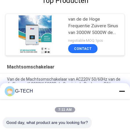
Top Producten
van de de Hoge
Frequentie Zuivere Sinus
van 3000W 5000W de
Golf Zonneomschakelaar
negotiable MOQ:1pcs
met MPPT
CONTACT
Machtsomschakelaar
Van de de Machtsomschakelaar van AC220V 50/60Hz van de
de Sinusgolf 3000W 5000B de Gewijzigde Reeks van P.IV
G-TECH
XL de Golfomschakelaar , Omschakelaar van de Reeks Zuivere
Sinus voor Huisgebruik
7:11 AM
van de de Machtsomschakelaar van 800VA 640W de Vertoning
van LCD met 2 Jaar Garantie
Good day, what product are you looking for?