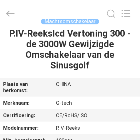
2026
G-
TECH
POWER
GROUP.
Machtsomschakelaar
All
Rights
Reserved.
P.IV-Reekslcd Vertoning 300 -
THUIS
de 3000W Gewijzigde
PRODUCTEN
Omschakelaar van de
Sinusgolf
OVER
ONS
Plaats van
CHINA
herkomst:
FABRIEKSTOCHT
Merknaam:
G-tech
Certificering:
CE/RoHS/ISO
KWALITEITSCONTROLE
Modelnummer:
P.IV-Reeks