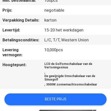
Min. bestelaantal:
100pcs
NEEM
CONTACT
Prijs:
negotiable
MET
Verpakking Details:
karton
ONS
Levertijd:
15-20 het werkdagen
OP
Betalingscondities:
L/C, T/T, Western Union
Levering
10,000pcs
NIEUWS
vermogen:
Hoogtepunt:
LCD de Golfomschakelaar van de
VRAAG
Vertoningssinus
,
EEN
De gewijzigde Omschakelaar van de
Sinusgolf
OFFERTE
,
3000W zonnemachtsomschakelaar
SITEMAP
BESTE PRIJS