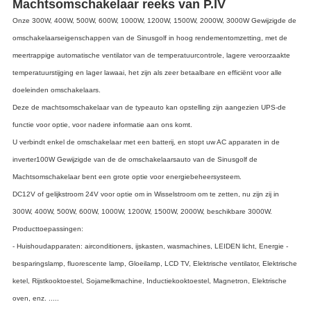
Machtsomschakelaar reeks van P.IV
Onze 300W, 400W, 500W, 600W, 1000W, 1200W, 1500W, 2000W, 3000W Gewijzigde de
omschakelaarseigenschappen van de Sinusgolf in hoog rendementomzetting, met de
meertrappige automatische ventilator van de temperatuurcontrole, lagere veroorzaakte
temperatuurstijging en lager lawaai, het zijn als zeer betaalbare en efficiënt voor alle
doeleinden omschakelaars.
Deze de machtsomschakelaar van de typeauto kan opstelling zijn aangezien UPS-de
functie voor optie, voor nadere informatie aan ons komt.
U verbindt enkel de omschakelaar met een batterij, en stopt uw AC apparaten in de
inverter100W Gewijzigde van de de omschakelaarsauto van de Sinusgolf de
Machtsomschakelaar bent een grote optie voor energiebeheersysteem.
DC12V of gelijkstroom 24V voor optie om in Wisselstroom om te zetten, nu zijn zij in
300W, 400W, 500W, 600W, 1000W, 1200W, 1500W, 2000W, beschikbare 3000W.
Producttoepassingen:
- Huishoudapparaten: airconditioners, ijskasten, wasmachines, LEIDEN licht, Energie -
besparingslamp, fluorescente lamp, Gloeilamp, LCD TV, Elektrische ventilator, Elektrische
ketel, Rijstkooktoestel, Sojamelkmachine, Inductiekooktoestel, Magnetron, Elektrische
oven, enz. .....