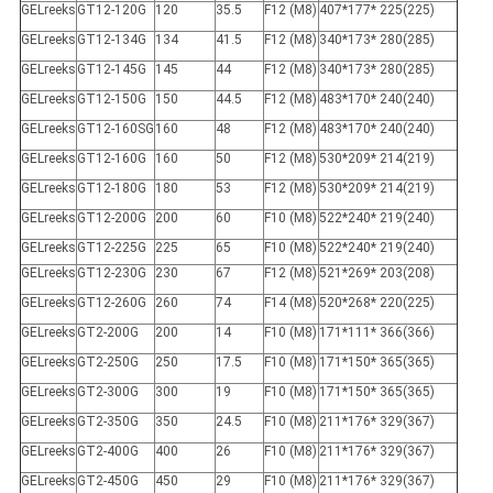
GELreeks
GT12-120G
120
35.5
F12 (M8)
407*177* 225(225)
GELreeks
GT12-134G
134
41.5
F12 (M8)
340*173* 280(285)
GELreeks
GT12-145G
145
44
F12 (M8)
340*173* 280(285)
GELreeks
GT12-150G
150
44.5
F12 (M8)
483*170* 240(240)
GELreeks
GT12-160SG
160
48
F12 (M8)
483*170* 240(240)
GELreeks
GT12-160G
160
50
F12 (M8)
530*209* 214(219)
GELreeks
GT12-180G
180
53
F12 (M8)
530*209* 214(219)
GELreeks
GT12-200G
200
60
F10 (M8)
522*240* 219(240)
GELreeks
GT12-225G
225
65
F10 (M8)
522*240* 219(240)
GELreeks
GT12-230G
230
67
F12 (M8)
521*269* 203(208)
GELreeks
GT12-260G
260
74
F14 (M8)
520*268* 220(225)
GELreeks
GT2-200G
200
14
F10 (M8)
171*111* 366(366)
GELreeks
GT2-250G
250
17.5
F10 (M8)
171*150* 365(365)
GELreeks
GT2-300G
300
19
F10 (M8)
171*150* 365(365)
GELreeks
GT2-350G
350
24.5
F10 (M8)
211*176* 329(367)
GELreeks
GT2-400G
400
26
F10 (M8)
211*176* 329(367)
GELreeks
GT2-450G
450
29
F10 (M8)
211*176* 329(367)