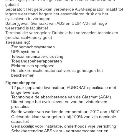
gelucht
Separator: Het gebruiken verbeterde AGM-separator, maakt tot
lagere weerstand hogere het assembleren druk om het
cyclusleven te verhogen
Batterijgeval: Gemaakt van ABS en UL94-V0 met hoge
weerstand is facultatief
Terminal die verzegelen: Dubbele het verzegelen technieken
(mechanical+epoxy gule)
Toepassing:
Zonnemachtssystemen
UPS-systemen
Telecommunicatie-uitrusting
Toegangsbeheerapparaten
Elektronisch speelgoed
Het elektronische materiaal vereist geheugen het
beschermen
Eigenschappen:
12 jaar geplande levensduur, EUROBAT-specificatie met
lange levensuur
Technologie de absorberende van de Glasmat (AGM)
Uiterst hoge het cyclusleven en van het vlotterleven
prestaties
Brede waaier van werkende temperatuur -20℃ aan +50℃
Geleverde klaar voor gebruik bij 100% van zijn nominale
capaciteit
Gemakkelijk voor installatie, onderhouds vrije verrichting
Schokbestendige ABS vlam - vertragerscontainer en