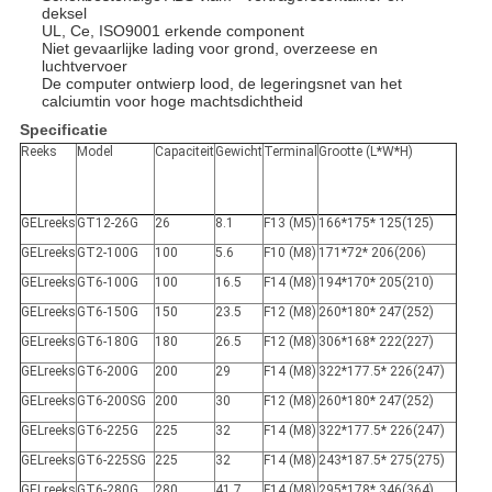
deksel
UL, Ce, ISO9001 erkende component
Niet gevaarlijke lading voor grond, overzeese en
luchtvervoer
De computer ontwierp lood, de legeringsnet van het
calciumtin voor hoge machtsdichtheid
Specificatie
Reeks
Model
Capaciteit
Gewicht
Terminal
Grootte (L*W*H)
GELreeks
GT12-26G
26
8.1
F13 (M5)
166*175* 125(125)
GELreeks
GT2-100G
100
5.6
F10 (M8)
171*72* 206(206)
GELreeks
GT6-100G
100
16.5
F14 (M8)
194*170* 205(210)
GELreeks
GT6-150G
150
23.5
F12 (M8)
260*180* 247(252)
GELreeks
GT6-180G
180
26.5
F12 (M8)
306*168* 222(227)
GELreeks
GT6-200G
200
29
F14 (M8)
322*177.5* 226(247)
GELreeks
GT6-200SG
200
30
F12 (M8)
260*180* 247(252)
GELreeks
GT6-225G
225
32
F14 (M8)
322*177.5* 226(247)
GELreeks
GT6-225SG
225
32
F14 (M8)
243*187.5* 275(275)
GELreeks
GT6-280G
280
41.7
F14 (M8)
295*178* 346(364)