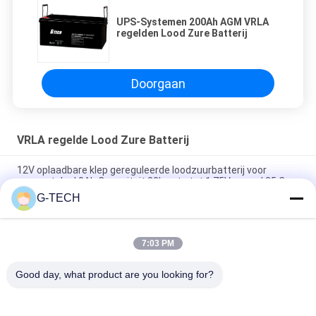
UPS-Systemen 200Ah AGM VRLA
regelden Lood Zure Batterij
Doorgaan
VRLA regelde Lood Zure Batterij
12V oplaadbare klep gereguleerde loodzuurbatterij voor
zonnestelsel 9Ah Capaciteit 20h-rate tot 1,75V per cel 25 C
G-TECH
2.55 Kg 12V 9Ah VRLA type lead acid battery for
UPS,Telecom,solar system,alarm system
7:03 PM
2.05kg weight 12v sealed valve regulated rechargeable
battery for ups, telecom, alarm system and solar system
Good day, what product are you looking for?
populaire categorieën
Alle