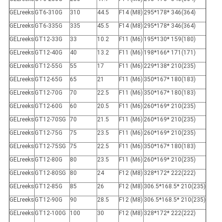
GELreeks
GT6-310G
310
44.5
F14 (M8)
295*178* 346(364)
GELreeks
GT6-335G
335
45.5
F14 (M8)
295*178* 346(364)
GELreeks
GT12-33G
33
10.2
F11 (M6)
195*130* 159(180)
GELreeks
GT12-40G
40
13.2
F11 (M6)
198*166* 171(171)
GELreeks
GT12-55G
55
17
F11 (M6)
229*138* 210(235)
GELreeks
GT12-65G
65
21
F11 (M6)
350*167* 180(183)
GELreeks
GT12-70G
70
22.5
F11 (M6)
350*167* 180(183)
GELreeks
GT12-60G
60
20.5
F11 (M6)
260*169* 210(235)
GELreeks
GT12-70SG
70
21.5
F11 (M6)
260*169* 210(235)
GELreeks
GT12-75G
75
23.5
F11 (M6)
260*169* 210(235)
GELreeks
GT12-75SG
75
22.5
F11 (M6)
350*167* 180(183)
GELreeks
GT12-80G
80
23.5
F11 (M6)
260*169* 210(235)
GELreeks
GT12-80SG
80
24
F12 (M8)
328*172* 222(222)
GELreeks
GT12-85G
85
26
F12 (M8)
306.5*168.5* 210(235)
GELreeks
GT12-90G
90
28.5
F12 (M8)
306.5*168.5* 210(235)
GELreeks
GT12-100G
100
30
F12 (M8)
328*172* 222(222)