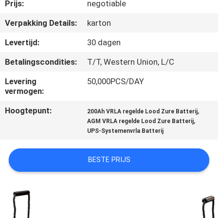
NEEM
Prijs:
negotiable
CONTACT
Verpakking Details:
karton
MET
Levertijd:
30 dagen
ONS
Betalingscondities:
T/T, Western Union, L/C
OP
Levering
50,000PCS/DAY
vermogen:
NIEUWS
Hoogtepunt:
,
200Ah VRLA regelde Lood Zure Batterij
,
AGM VRLA regelde Lood Zure Batterij
VRAAG
UPS-Systemenvrla Batterij
EEN
BESTE PRIJS
OFFERTE
SITEMAP