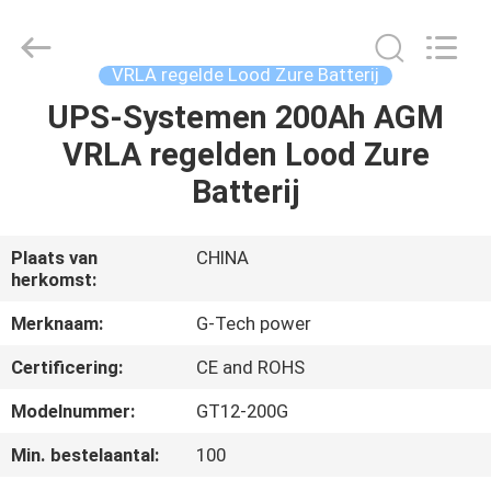
2026
G-
TECH
POWER
GROUP.
VRLA regelde Lood Zure Batterij
All
Rights
Reserved.
UPS-Systemen 200Ah AGM
THUIS
VRLA regelden Lood Zure
PRODUCTEN
Batterij
OVER
Plaats van
CHINA
herkomst:
ONS
Merknaam:
G-Tech power
FABRIEKSTOCHT
Certificering:
CE and ROHS
Modelnummer:
GT12-200G
KWALITEITSCONTROLE
Min. bestelaantal:
100