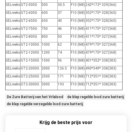
GELreeks
GT2-500G
500
30.5
F10 (M8)
242*172* 329(366)
GELreeks
GT2-600G
600
37
F10 (M8)
302*175* 328(365)
GELreeks
GT2-650G
650
40
F10 (M8)
302*175* 328(365)
GELreeks
GT2-750G
750
46
F10 (M8)
411*175* 327(368)
GELreeks
GT2-800G
800
50
F10 (M8)
411*175* 327(368)
GELreeks
GT2-1000G
1000
62
F10 (M8)
479*175* 327(368)
GELreeks
GT2-1200G
1200
74
F10 (M8)
479*175* 327(368)
GELreeks
GT2-1500G
1500
96
F10 (M8)
401*352* 338(383)
GELreeks
GT2-2000G
2000
126.5
F10 (M8)
490*349* 338(383)
GELreeks
GT2-2500G
2500
171
F10 (M8)
712*351* 338(383)
GELreeks
GT2-3000G
3000
193
F10 (M8)
712*351* 338(383)
De Zure Batterij van het Vrlalood
de klep regelde lood zure batterij
de klep regelde verzegelde lood zure batterij
Krijg de beste prijs voor