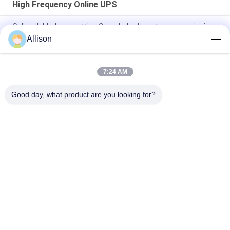
High Frequency Online UPS
Online dubbele omzetting Ononderbroken stroomvoorziening
Single Phase UPS 1kva -10kva Voor huishoudelijke generator
Allison
Online dubbel-omzettings enige fase UPS 1-10kva PF 1,0
7:24 AM
PTEC Online dubbelconverterende enkelfasige UPS 1-10kva
PF 1.0
Good day, what product are you looking for?
populaire categorieën
Alle
G Van Technologie 
De Zuivere Lijn 
UPS
Interactief UPS Van 
De Sinusgolf
High Frequency 
PWM UPS
Online UPS
Low Frequency 
Modulair Online UPS
Online UPS