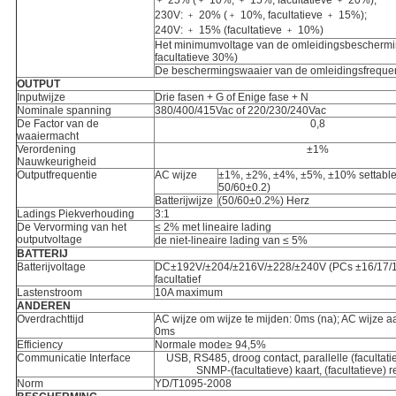
﹢ 25% (﹢ 10%, ﹢ 15%, facultatieve ﹢ 20%);
230V: ﹢ 20% (﹢ 10%, facultatieve ﹢ 15%);
240V: ﹢ 15% (facultatieve ﹢ 10%)
Het minimumvoltage van de omleidingsbeschermin
facultatieve 30%)
De beschermingswaaier van de omleidingsfreque
OUTPUT
Inputwijze
Drie fasen + G of Enige fase + N
Nominale spanning
380/400/415Vac of 220/230/240Vac
De Factor van de
0,8
waaiermacht
Verordening
±1%
Nauwkeurigheid
Outputfrequentie
AC wijze
±1%, ±2%, ±4%, ±5%, ±10% settable
50/60±0.2)
Batterijwijze
(50/60±0.2%) Herz
Ladings Piekverhouding
3:1
De Vervorming van het
≤ 2% met lineaire lading
outputvoltage
de niet-lineaire lading van ≤ 5%
BATTERIJ
Batterijvoltage
DC±192V/±204/±216V/±228/±240V (PCs ±16/17/1
facultatief
Lastenstroom
10A maximum
ANDEREN
Overdrachttijd
AC wijze om wijze te mijden: 0ms (na); AC wijze aa
0ms
Efficiency
Normale mode≥ 94,5%
Communicatie Interface
USB, RS485, droog contact, parallelle (facultati
SNMP-(facultatieve) kaart, (facultatieve) r
Norm
YD/T1095-2008