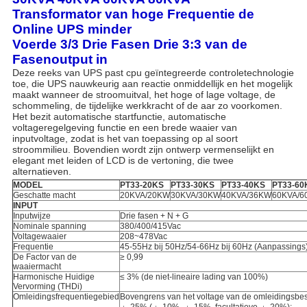
Transformator van hoge Frequentie de
Online UPS minder
Voerde 3/3 Drie Fasen Drie 3:3 van de
Fasenoutput in
Deze reeks van UPS past cpu geïntegreerde controletechnologie
toe, die UPS nauwkeurig aan reactie onmiddellijk en het mogelijk
maakt wanneer de stroomuitval, het hoge of lage voltage, de
schommeling, de tijdelijke werkkracht of de aar zo voorkomen.
Het bezit automatische startfunctie, automatische
voltageregelgeving functie en een brede waaier van
inputvoltage, zodat is het van toepassing op al soort
stroommilieu. Bovendien wordt zijn ontwerp vermenselijkt en
elegant met leiden of LCD is de vertoning, die twee
alternatieven.
MODEL
PT33-20KS
PT33-30KS
PT33-40KS
PT33-60
Geschatte macht
20KVA/20KW
30KVA/30KW
40KVA/36KW
60KVA/
INPUT
Inputwijze
Drie fasen + N + G
Nominale spanning
380/400/415Vac
Voltagewaaier
208~478Vac
Frequentie
45-55Hz bij 50Hz/54-66Hz bij 60Hz (Aanpassings
De Factor van de
≥ 0,99
waaiermacht
Harmonische Huidige
≤ 3% (de niet-lineaire lading van 100%)
Vervorming (THDi)
Omleidingsfrequentiegebied
Bovengrens van het voltage van de omleidingsbe