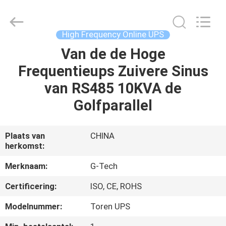
2026
G-
TECH
POWER
GROUP.
High Frequency Online UPS
All
Rights
Reserved.
Van de de Hoge
THUIS
Frequentieups Zuivere Sinus
PRODUCTEN
van RS485 10KVA de
Golfparallel
OVER
ONS
Plaats van
CHINA
herkomst:
FABRIEKSTOCHT
Merknaam:
G-Tech
Certificering:
ISO, CE, ROHS
KWALITEITSCONTROLE
Modelnummer:
Toren UPS