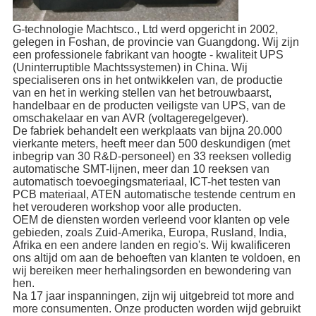
G-technologie Machtsco., Ltd werd opgericht in 2002,
gelegen in Foshan, de provincie van Guangdong. Wij zijn
een professionele fabrikant van hoogte - kwaliteit UPS
(Uninterruptible Machtssystemen) in China. Wij
specialiseren ons in het ontwikkelen van, de productie
van en het in werking stellen van het betrouwbaarst,
handelbaar en de producten veiligste van UPS, van de
omschakelaar en van AVR (voltageregelgever).
De fabriek behandelt een werkplaats van bijna 20.000
vierkante meters, heeft meer dan 500 deskundigen (met
inbegrip van 30 R&D-personeel) en 33 reeksen volledig
automatische SMT-lijnen, meer dan 10 reeksen van
automatisch toevoegingsmateriaal, ICT-het testen van
PCB materiaal, ATEN automatische testende centrum en
het verouderen workshop voor alle producten.
OEM de diensten worden verleend voor klanten op vele
gebieden, zoals Zuid-Amerika, Europa, Rusland, India,
Afrika en een andere landen en regio's. Wij kwalificeren
ons altijd om aan de behoeften van klanten te voldoen, en
wij bereiken meer herhalingsorden en bewondering van
hen.
Na 17 jaar inspanningen, zijn wij uitgebreid tot more and
more consumenten. Onze producten worden wijd gebruikt