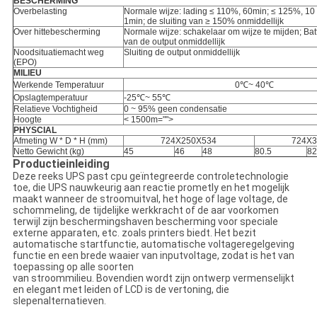
BESCHERMING
Overbelasting
Normale wijze: lading ≤ 110%, 60min; ≤ 125%, 10
1min; de sluiting van ≥ 150% onmiddellijk
Over hittebescherming
Normale wijze: schakelaar om wijze te mijden; Batt
van de output onmiddellijk
Noodsituatiemacht weg
Sluiting de output onmiddellijk
(EPO)
MILIEU
Werkende Temperatuur
0℃~ 40℃
Opslagtemperatuur
-25℃~ 55℃
Relatieve Vochtigheid
0 ~ 95% geen condensatie
Hoogte
< 1500m="">
PHYSCIAL
Afmeting W * D * H (mm)
724X250X534
724X
Netto Gewicht (kg)
45
46
48
80.5
82
Productieinleiding
Deze reeks UPS past cpu geïntegreerde controletechnologie
toe, die UPS nauwkeurig aan reactie prometly en het mogelijk
maakt wanneer de stroomuitval, het hoge of lage voltage, de
schommeling, de tijdelijke werkkracht of de aar voorkomen
terwijl zijn beschermingshaven bescherming voor speciale
externe apparaten, etc. zoals printers biedt. Het bezit
automatische startfunctie, automatische voltageregelgeving
functie en een brede waaier van inputvoltage, zodat is het van
toepassing op alle soorten
van stroommilieu. Bovendien wordt zijn ontwerp vermenselijkt
en elegant met leiden of LCD is de vertoning, die
slepenalternatieven.