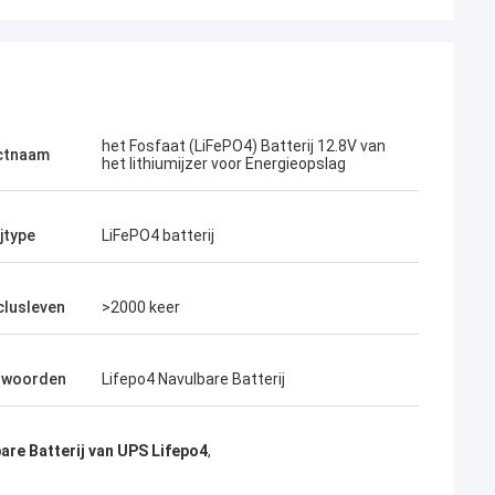
het Fosfaat (LiFePO4) Batterij 12.8V van
ctnaam
het lithiumijzer voor Energieopslag
jtype
LiFePO4 batterij
clusleven
>2000 keer
lwoorden
Lifepo4 Navulbare Batterij
are Batterij van UPS Lifepo4
,