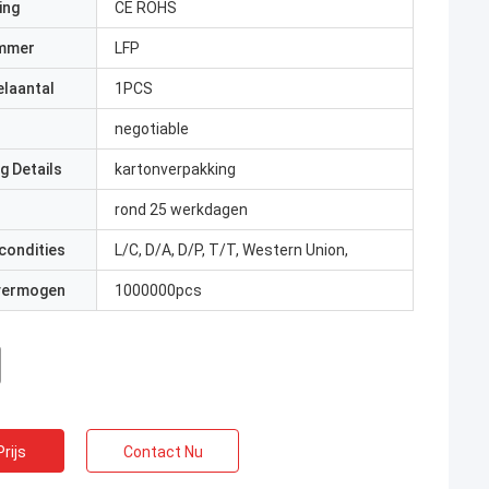
ing
CE ROHS
mmer
LFP
elaantal
1PCS
negotiable
g Details
kartonverpakking
rond 25 werkdagen
condities
L/C, D/A, D/P, T/T, Western Union,
 vermogen
1000000pcs
rijs
Contact Nu