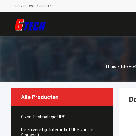
G-TECH POWER GROUP
Thuis
/
LiFePo
Alle Producten
De
G van Technologie UPS
De zuivere Lijn Interactief UPS van de
Sinusgolf