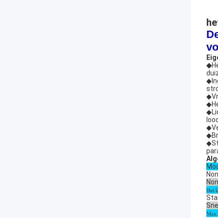
he
De
vo
Eig
◆
He
dui
◆In
str
◆Vr
◆He
◆Li
lood
◆Ve
◆Br
◆St
para
Alg
Mod
Nom
Nom
Het 
Sta
Sne
Max.