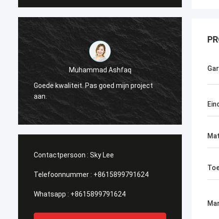
PR
Gar
Muhammad Ashfaq
Ik ben
Goede kwaliteit. Pas goed mijn project
Techno
r
aan.
stabie
Ein
ik het!
Mat
Contactpersoon :
Sky Lee
Toe
Telefoonnummer :
+8615899791624
Whatsapp :
+8615899791624
Mar