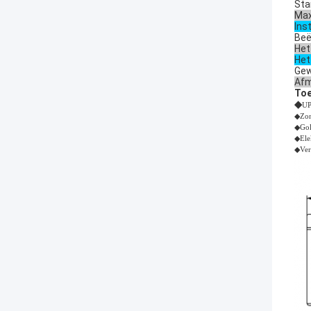
Sta
Max
Ins
Beë
Het
Het
Gew
Afm
Toe
◆
U
◆Zon
◆Gol
◆Elek
◆Ver