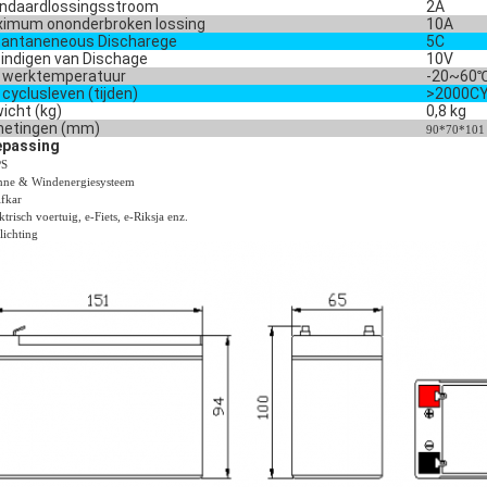
ndaardlossingsstroom
2A
imum ononderbroken lossing
10A
tantaneneous Discharege
5C
indigen van Dischage
10V
 werktemperatuur
-20~60
 cyclusleven (tijden)
>2000CY
icht (kg)
0,8 kg
etingen (mm)
90*70*10
passing
PS
ne & Windenergiesysteem
fkar
trisch voertuig, e-Fiets, e-Riksja enz.
lichting