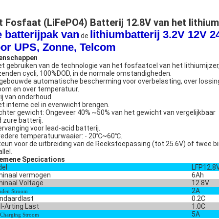
t Fosfaat (LiFePO4) Batterij 12.8V van het lithium
 batterijpak van
lithiumbatterij 3.2V 12V 2
de
or UPS, Zonne, Telcom
enschappen
t gebruiken van de technologie van het fosfaatcel van het lithiumijzer,
zenden cycli, 100%DOD, in de normale omstandigheden.
gebouwde automatische bescherming voor overbelasting, over lossing
oom en over temperatuur.
ij van onderhoud.
t interne cel in evenwicht brengen.
chter gewicht: Ongeveer 40% ~50% van het gewicht van vergelijkbaar
 zure batterij.
rvanging voor lead-acid batterij.
edere temperatuurwaaier: - 20℃~60℃.
eun voor de uitbreiding van de Reekstoepassing (tot 25.6V) of twee b
llel.
emene Specications
el
LFP12.8
inaal vermogen
6Ah
inaal Voltage
12.8V
2A
laden Stroom
ndaardlast
0.2C
l-Arting Last
1.0C
5A
Charging Stroom