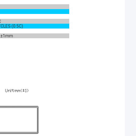
℃
CLES (0.5C)
±1mm
1