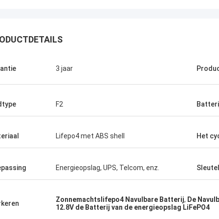
ODUCTDETAILS
Stamatis Greece
antie
3 jaar
Produ
 zeer tevreden met producten g-
logie, is de kwaliteit zeer goed en
l, en met de goede dienst, waardeer
dtype
F2
Batteri
eriaal
Lifepo4 met ABS shell
Het cy
passing
Energieopslag, UPS, Telcom, enz.
Sleute
Zonnemachtslifepo4 Navulbare Batterij
,
De Navulb
keren
12.8V de Batterij van de energieopslag LiFePO4