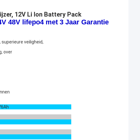
ijzer, 12V Li Ion Battery Pack
4V 48V lifepo4
met 3 Jaar Garantie
 superieure veiligheid,
, over
innen
V6Ah