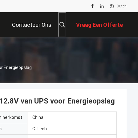
Dutch
Contacteer Ons
Vraag Een Offerte
Aan
or Energieopslag
 12.8V van UPS voor Energieopslag
an herkomst
China
m
G-Tech