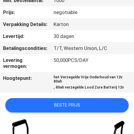
Min. bestelaantal:
1000
NEEM
CONTACT
Prijs:
negotiable
MET
Verpakking Details:
Karton
ONS
Levertijd:
30 dagen
OP
Betalingscondities:
T/T, Western Union, L/C
Levering
50,000PCS/DAY
NIEUWS
vermogen:
Hoogtepunt:
het Verzegelde Vrije Onderhoud van 12v
VRAAG
80ah
,
80ah verzegelde Lood Zure Batterij 12v
EEN
OFFERTE
BESTE PRIJS
SITEMAP