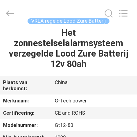
2026
G-
TECH
POWER
GROUP.
VRLA regelde Lood Zure Batterij
All
Rights
Reserved.
Het
THUIS
zonnestelselalarmsysteem
PRODUCTEN
verzegelde Lood Zure Batterij
12v 80ah
OVER
ONS
Plaats van
China
herkomst:
FABRIEKSTOCHT
Merknaam:
G-Tech power
Certificering:
CE and ROHS
KWALITEITSCONTROLE
Modelnummer:
Gt12-80