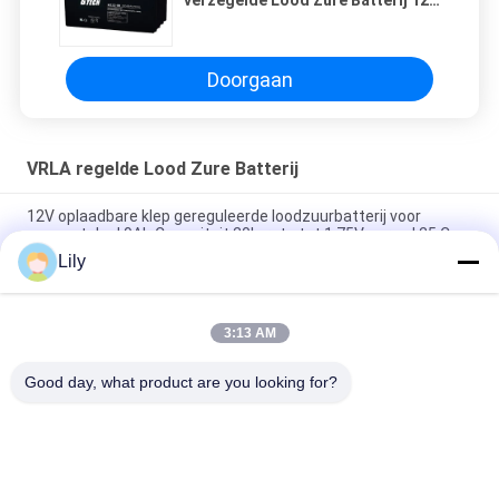
verzegelde Lood Zure Batterij 12v
80ah
Doorgaan
VRLA regelde Lood Zure Batterij
12V oplaadbare klep gereguleerde loodzuurbatterij voor
zonnestelsel 9Ah Capaciteit 20h-rate tot 1,75V per cel 25 C
Lily
2.55 Kg 12V 9Ah VRLA type lead acid battery for
UPS,Telecom,solar system,alarm system
3:13 AM
2.05kg weight 12v sealed valve regulated rechargeable
battery for ups, telecom, alarm system and solar system
Good day, what product are you looking for?
populaire categorieën
Alle
G Van Technologie 
De Zuivere Lijn 