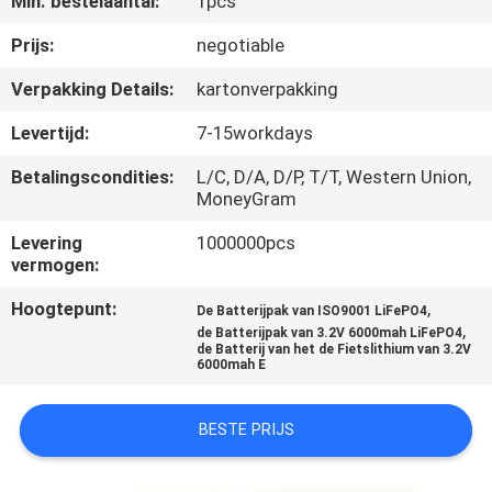
Min. bestelaantal:
1pcs
NEEM
CONTACT
Prijs:
negotiable
MET
Verpakking Details:
kartonverpakking
ONS
Levertijd:
7-15workdays
OP
Betalingscondities:
L/C, D/A, D/P, T/T, Western Union,
MoneyGram
NIEUWS
Levering
1000000pcs
vermogen:
VRAAG
Hoogtepunt:
,
De Batterijpak van ISO9001 LiFePO4
,
EEN
de Batterijpak van 3.2V 6000mah LiFePO4
de Batterij van het de Fietslithium van 3.2V
6000mah E
OFFERTE
BESTE PRIJS
SITEMAP