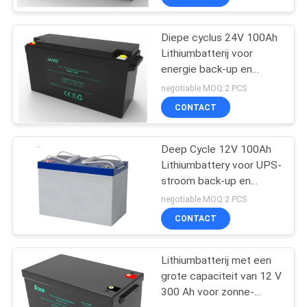
Diepe cyclus 24V 100Ah
Lithiumbatterij voor
energie back-up en
energieopslag
negotiable MOQ:2 PCS
CONTACT
Deep Cycle 12V 100Ah
Lithiumbattery voor UPS-
stroom back-up en
energieopslag
negotiable MOQ:2 PCS
CONTACT
Lithiumbatterij met een
grote capaciteit van 12 V
300 Ah voor zonne-