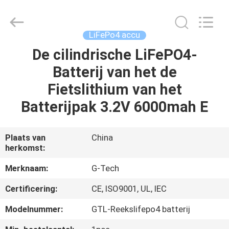
2026
G-
TECH
POWER
GROUP.
LiFePo4 accu
All
Rights
Reserved.
De cilindrische LiFePO4-
THUIS
Batterij van het de
PRODUCTEN
Fietslithium van het
Batterijpak 3.2V 6000mah E
OVER
ONS
Plaats van
China
herkomst:
FABRIEKSTOCHT
Merknaam:
G-Tech
Certificering:
CE, ISO9001, UL, IEC
KWALITEITSCONTROLE
Modelnummer:
GTL-Reekslifepo4 batterij