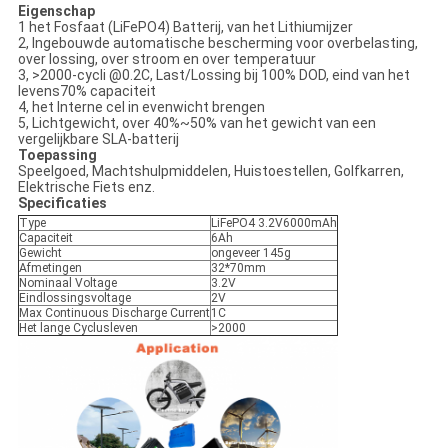
Eigenschap
1 het Fosfaat (LiFePO4) Batterij, van het Lithiumijzer
2, Ingebouwde automatische bescherming voor overbelasting,
over lossing, over stroom en over temperatuur
3, >2000-cycli @0.2C, Last/Lossing bij 100% DOD, eind van het
levens70% capaciteit
4, het Interne cel in evenwicht brengen
5, Lichtgewicht, over 40%~50% van het gewicht van een
vergelijkbare SLA-batterij
Toepassing
Speelgoed, Machtshulpmiddelen, Huistoestellen, Golfkarren,
Elektrische Fiets enz.
Specificaties
Type
LiFePO4 3.2V6000mAh
Capaciteit
6Ah
Gewicht
ongeveer 145g
Afmetingen
32*70mm
Nominaal Voltage
3.2V
Eindlossingsvoltage
2V
Max Continuous Discharge Current
1C
Het lange Cyclusleven
>2000