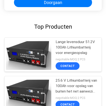
Doorgaan
Top Producten
Lange levensduur 51.2V
100Ah Lithiumbatterij
voor energieopslag
negotiable MOQ:2 PCS
CONTACT
25.6 V Lithiumbatterij van
100Ah voor opslag van
buiten het net aanwezige
zonne-energie
negotiable MOQ:2 PCS
CONTACT