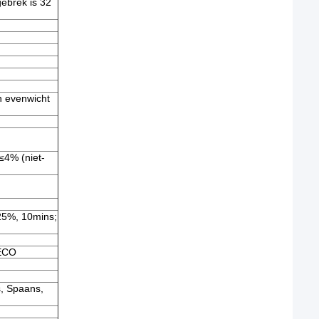
ebrek is 32
n evenwicht
≤4% (niet-
25%, 10mins;
@ECO
s, Spaans,