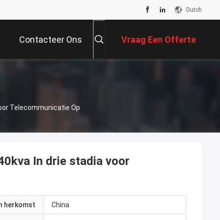
Dutch
Contacteer Ons
Vraag Een Offerte
Aan
 Voor Telecommunicatie Op
0kva In drie stadia voor
an herkomst
China