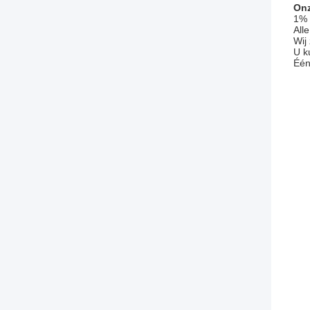
Onz
1% 
All
Wij
U k
Één