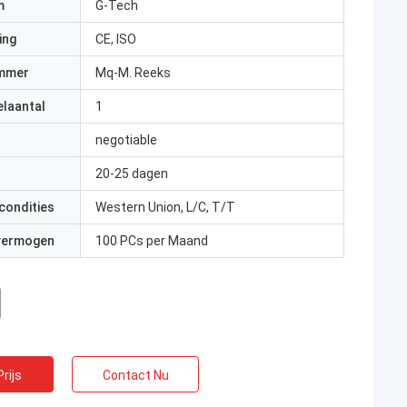
m
G-Tech
ing
CE, ISO
mmer
Mq-M. Reeks
elaantal
1
negotiable
20-25 dagen
condities
Western Union, L/C, T/T
 vermogen
100 PCs per Maand
rijs
Contact Nu