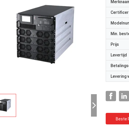
Merknaa
Certificer
Modelnu
Min. best
Prijs
Levertijd
Betalings
Levering
Beste P