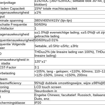
±192VDC (360~528VDC; settable blok 30~44, g
terijvoltage
blokken)
 laden Capaciteit
15%* totale machtscapaciteit
tagenauwkeurigheid
±1%
put
inale spanning
380V/400V/415V (lijn-lijn)
chatte Frequentie
50/60Hz
htsfactor
1
≤±1.0%@ evenwichtige lading; ≤±5.0%@ uit zij
tagenauwkeurigheid
gebrachte lading
quentienauwkeurigheid
50/60Hz±0.01%
quentie Volgende
Settable, ±0.5Hz~±5Hz; ±3Hz
ier
THDu≤2% (de lineaire lading van 100%), THDu
D
lineaire lading)
enauwkeurigheid in
120°±1°
e stadia
ST-Factor
3:1
<105%, lang - gelopen; <110%, 60mins; 110~1
rbelasting
>125~150%, 1mins; >150%, 200ms
steem
teemefficiency
95%@ dubbele omzettingswijze, wijze ≥98%
toning
LCD touch screen
rading
Steunbodem in
Engelse Chinees; facultatief: Russisch, Italiaan
l
Duits, enz.
chermingsklasse
IP20