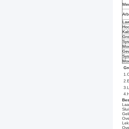
Med
Arb
Law
Hoo
Kab
Gro
Sys
Mod
Gew
Sys
Mod
Gr
1.
2.
3.
4.H
Bes
Laa
Slu
Gel
Ove
Lek
Ove