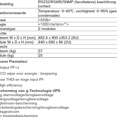
RS232/RS485/SNMP (facultatieve) kaart/droog (f
edeling
contact
Temperatuur: 0~40℃; vochtigheid: 0~95% (gee
eidsvoorwaarde
condensatie)
aai
<60db>
gte
<1000 meters="">
inetstype
2 modules
otte
teem W x D x H (mm)
482.6 x 800 x353.2 (8U)
ule W x D x H (mm)
440 x 690 x 86 (2U)
icht
teem (kg)
37
ule (kg)
25
oene Prestaties:
Output PF=1.
ECO wijze voor energie - besparing.
Low THDi en hoge input PF.
igh efficiency.
cherming van g-Technologie UPS
g alarmvoltage/terugkeervoltage
itingsvoltage/terugkeervoltage
ijkstroom-bescherming
rbelastingsbescherming/terugkeervoltage
kagestroom
r lossingsbescherming