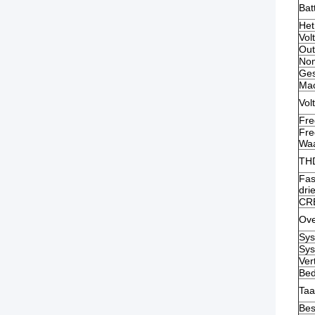
Bat
Het
Vol
Out
Nom
Ges
Mac
Vol
Fre
Fre
Waa
TH
Fas
dri
CRE
Ove
Sy
Sys
Ver
Bed
Taa
Bes