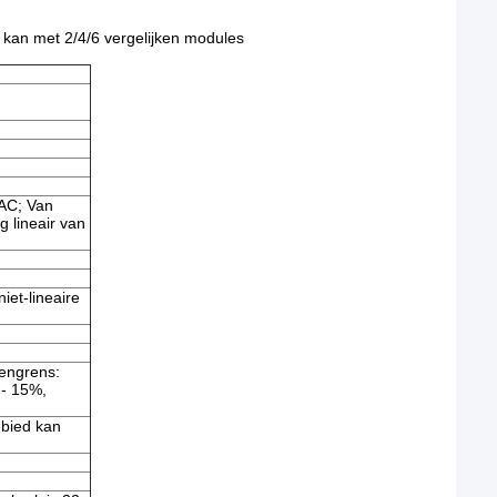
an met 2/4/6 vergelijken modules
VAC; Van
g lineair van
iet-lineaire
vengrens:
- 15%,
ebied kan