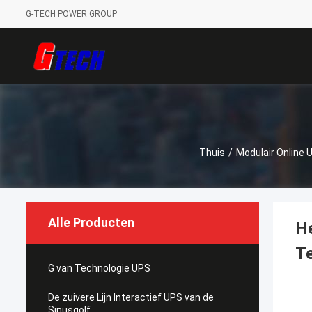
G-TECH POWER GROUP
Thuis
/
Modulair Online 
Alle Producten
He
T
G van Technologie UPS
De zuivere Lijn Interactief UPS van de
Sinusgolf