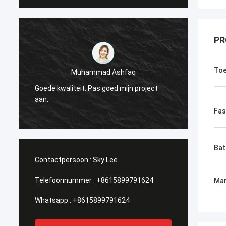
PR
Toe
Muhammad Ashfaq
Ik ben
Goede kwaliteit. Pas goed mijn project
Techno
r
aan.
stabie
ik het!
Fas
Bat
Contactpersoon :
Sky Lee
Telefoonnummer :
+8615899791624
Mar
Whatsapp :
+8615899791624