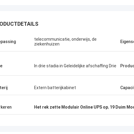
ODUCTDETAILS
Stamatis Greece
telecommunicatie, onderwijs, de
passing
Eigens
ziekenhuizen
 zeer tevreden met producten g-
logie, is de kwaliteit zeer goed en
l, en met de goede dienst, waardeer
e
In drie stadia in Geleidelijke afschaffing Drie
Produ
terij
Extern batterijkabinet
Capaci
keren
Het rek zette Modulair Online UPS op
,
19 Duim Mod