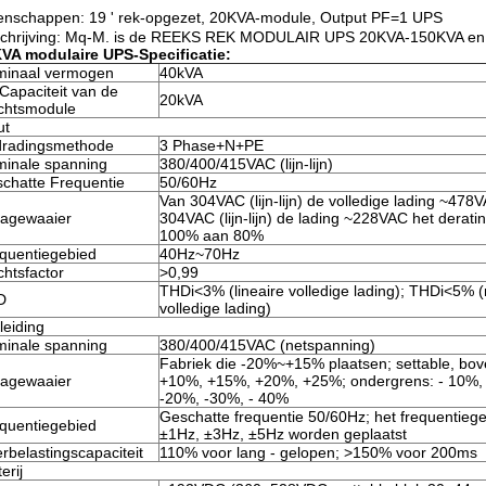
enschappen: 19 ' rek-opgezet, 20KVA-module, Output PF=1 UPS
chrijving: Mq-M. is de REEKS REK MODULAIR UPS 20KVA-150KVA en k
VA modulaire UPS-Specificatie:
inaal vermogen
40kVA
Capaciteit van de
20kVA
chtsmodule
ut
radingsmethode
3 Phase+N+PE
inale spanning
380/400/415VAC (lijn-lijn)
chatte Frequentie
50/60Hz
Van 304VAC (lijn-lijn) de volledige lading ~478
tagewaaier
304VAC (lijn-lijn) de lading ~228VAC het deratin
100% aan 80%
quentiegebied
40Hz~70Hz
htsfactor
>0,99
THDi<3% (lineaire volledige lading); THDi<5% (n
D
volledige lading)
eiding
inale spanning
380/400/415VAC (netspanning)
Fabriek die -20%~+15% plaatsen; settable, bo
tagewaaier
+10%, +15%, +20%, +25%; ondergrens: - 10%, 
-20%, -30%, - 40%
Geschatte frequentie 50/60Hz; het frequentieg
quentiegebied
±1Hz, ±3Hz, ±5Hz worden geplaatst
rbelastingscapaciteit
110% voor lang - gelopen; >150% voor 200ms
erij