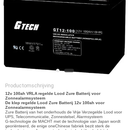
PRIVACYBELEID
Productomschrijving
12v 100ah VRLA regelde Lood Zure Batterij voor
Zonnealarmsysteem
De klep regelde Lood Zure Batterij 12v 100ah voor
Zonnealarmsysteem
Zure Batterij van het onderhouds de Vrije Verzegelde Lood voor
UPS, Telecommunicatie, Zonnestelsel, Alarmsysteem
G-technologie de MACHT met de technologie van Japan wordt
georiënteerd, de enige oneChinese fabriek bezit sterk de