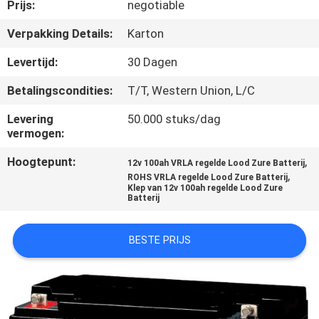
NEEM
Prijs:
negotiable
CONTACT
Verpakking Details:
Karton
MET
Levertijd:
30 Dagen
ONS
Betalingscondities:
T/T, Western Union, L/C
OP
Levering
50.000 stuks/dag
vermogen:
NIEUWS
Hoogtepunt:
,
12v 100ah VRLA regelde Lood Zure Batterij
,
ROHS VRLA regelde Lood Zure Batterij
Klep van 12v 100ah regelde Lood Zure
VRAAG
Batterij
EEN
OFFERTE
BESTE PRIJS
SITEMAP