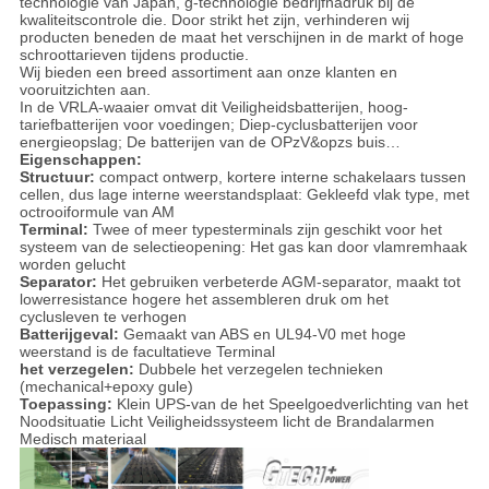
technologie van Japan, g-technologie bedrijfnadruk bij de
kwaliteitscontrole die. Door strikt het zijn, verhinderen wij
producten beneden de maat het verschijnen in de markt of hoge
schroottarieven tijdens productie.
Wij bieden een breed assortiment aan onze klanten en
vooruitzichten aan.
In de VRLA-waaier omvat dit Veiligheidsbatterijen, hoog-
tariefbatterijen voor voedingen; Diep-cyclusbatterijen voor
energieopslag; De batterijen van de OPzV&opzs buis…
Eigenschappen:
Structuur:
compact ontwerp, kortere interne schakelaars tussen
cellen, dus lage interne weerstandsplaat: Gekleefd vlak type, met
octrooiformule van AM
Terminal:
Twee of meer typesterminals zijn geschikt voor het
systeem van de selectieopening: Het gas kan door vlamremhaak
worden gelucht
Separator:
Het gebruiken verbeterde AGM-separator, maakt tot
lowerresistance hogere het assembleren druk om het
cyclusleven te verhogen
Batterijgeval:
Gemaakt van ABS en UL94-V0 met hoge
weerstand is de facultatieve Terminal
het verzegelen:
Dubbele het verzegelen technieken
(mechanical+epoxy gule)
Toepassing:
Klein UPS-van de het Speelgoedverlichting van het
Noodsituatie Licht Veiligheidssysteem licht de Brandalarmen
Medisch materiaal