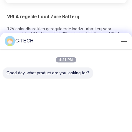
VRLA regelde Lood Zure Batterij
12V oplaadbare klep gereguleerde loodzuurbatterij voor
zonnestelsel 9Ah Capaciteit 20h-rate tot 1,75V per cel 25 C
G-TECH
2.55 Kg 12V 9Ah VRLA type lead acid battery for
UPS,Telecom,solar system,alarm system
4:21 PM
2.05kg weight 12v sealed valve regulated rechargeable
battery for ups, telecom, alarm system and solar system
Good day, what product are you looking for?
populaire categorieën
Alle
G Van Technologie 
De Zuivere Lijn 
UPS
Interactief UPS Van 
De Sinusgolf
High Frequency 
PWM UPS
Online UPS