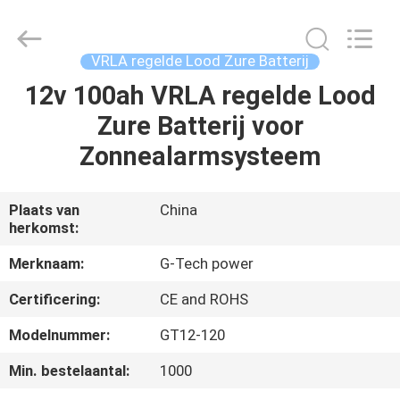
2026
G-
TECH
POWER
GROUP.
VRLA regelde Lood Zure Batterij
All
Rights
Reserved.
12v 100ah VRLA regelde Lood
THUIS
Zure Batterij voor
PRODUCTEN
Zonnealarmsysteem
OVER
Plaats van
China
herkomst:
ONS
Merknaam:
G-Tech power
FABRIEKSTOCHT
Certificering:
CE and ROHS
Modelnummer:
GT12-120
KWALITEITSCONTROLE
Min. bestelaantal:
1000