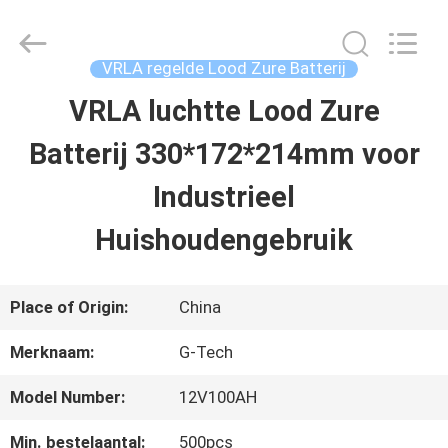
2026
G-
TECH
POWER
VRLA regelde Lood Zure Batterij
GROUP.
All
VRLA luchtte Lood Zure
THUIS
Rights
Reserved.
Batterij 330*172*214mm voor
PRODUCTEN
Industrieel
Huishoudengebruik
OVER
ONS
Place of Origin:
China
Merknaam:
G-Tech
FABRIEKSTOCHT
Model Number:
12V100AH
KWALITEITSCONTROLE
Min. bestelaantal:
500pcs