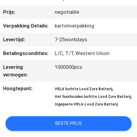
Prijs:
negotiable
NEEM
Verpakking Details:
kartonverpakking
CONTACT
Levertijd:
7-25workdays
MET
Betalingscondities:
L/C, T/T, Western Union
ONS
Levering
1000000pcs
OP
vermogen:
Hoogtepunt:
,
VRLA luchtte Lood Zure Batterij
NIEUWS
,
Het huishouden luchtte Lood Zure Batterij
Ingepaste VRLA-Lood Zure Batterij
VRAAG
BESTE PRIJS
EEN