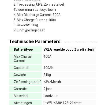
Toepassing: UPS, Zonnestelsel,
Telecommunicatiesysteem
Max Discharge Current: 300A
Max Charge Current: 100A
Gewicht: 31kg
Eindtype: Ingepast
Technische Parameters:
Batterijtype
VRLA regelde Lood Zure Batterij
Max Charge
100A
Current
Capaciteit
100Ah
Gewicht
31kg
Zelflossingstarief
≤3%/Month
Garantie
2 jaar
Materiaal
Loodzuur
Afmetingen
L*W*H=330*172*214mm