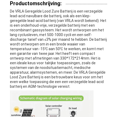
Productomschrijving:
De VRLA Geregelde Lood Zure Batterij is een verzegelde
lead-acid navulbare die batterij, ook als een klep-
geregelde lead-acid batterij (van VRLA wordt bekend). Het
is een onderhoud-vrije, verzegelde batterij met een
recombinant gassysteem. Het wordt ontworpen om het
lang cyclusleven, met 500-1000 cycli en een self-
discharge tarief van ≤3% per maand te hebben. De batterij
wordt ontworpen om in een brede waaier van
temperatuur van -15℃ aan 50℃ te werken, en komt met
een garantie van twee jaar. Het heeft een compact
ontwerp met afmetingen van 330*172*214mm. Het is
een ideale keus voor talrijke toepassingen, zoals de
systemen van de noodsituatiemacht, medische
apparatuur, alarmsystemen, en meer. De VRLA Geregelde
Lood Zure Batterij is een betrouwbare keus voor om het
even welke toepassing die een een verzegelde lead-acid
batterij en AGM-technologie vereist.