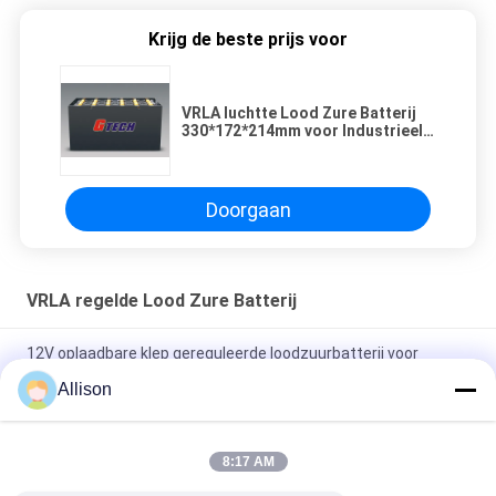
Krijg de beste prijs voor
VRLA luchtte Lood Zure Batterij
330*172*214mm voor Industrieel
Huishoudengebruik
Doorgaan
VRLA regelde Lood Zure Batterij
12V oplaadbare klep gereguleerde loodzuurbatterij voor
zonnestelsel 9Ah Capaciteit 20h-rate tot 1,75V per cel 25 C
Allison
2.55 Kg 12V 9Ah VRLA type lead acid battery for
UPS,Telecom,solar system,alarm system
8:17 AM