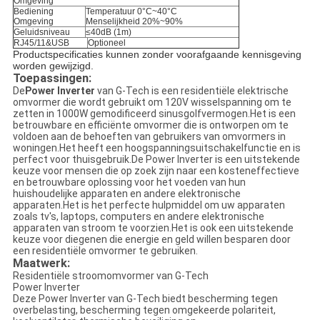
Omgeving
Bediening
Temperatuur 0°C~40°C
Omgeving
Menselijkheid 20%~90%
Geluidsniveau
≤40dB (1m)
RJ45/11&USB
Optioneel
Productspecificaties kunnen zonder voorafgaande kennisgeving
worden gewijzigd.
Toepassingen:
De
Power Inverter
van G-Tech is een residentiële elektrische
omvormer die wordt gebruikt om 120V wisselspanning om te
zetten in 1000W gemodificeerd sinusgolfvermogen.Het is een
betrouwbare en efficiënte omvormer die is ontworpen om te
voldoen aan de behoeften van gebruikers van omvormers in
woningen.Het heeft een hoogspanningsuitschakelfunctie en is
perfect voor thuisgebruik.De Power Inverter is een uitstekende
keuze voor mensen die op zoek zijn naar een kosteneffectieve
en betrouwbare oplossing voor het voeden van hun
huishoudelijke apparaten en andere elektronische
apparaten.Het is het perfecte hulpmiddel om uw apparaten
zoals tv's, laptops, computers en andere elektronische
apparaten van stroom te voorzien.Het is ook een uitstekende
keuze voor diegenen die energie en geld willen besparen door
een residentiële omvormer te gebruiken.
Maatwerk:
Residentiële stroomomvormer van G-Tech
Power Inverter
Deze Power Inverter van G-Tech biedt bescherming tegen
overbelasting, bescherming tegen omgekeerde polariteit,