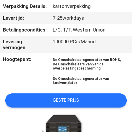
NEEM
Verpakking Details:
kartonverpakking
CONTACT
Levertijd:
7-25workdays
MET
Betalingscondities:
L/C, T/T, Western Union
ONS
OP
Levering
100000 PCs/Maand
vermogen:
Hoogtepunt:
,
NIEUWS
De Omschakelaarsgenerator van ROHS
De Omschakelaars van van de
overbelastingsbescherming
,
VRAAG
De Omschakelaarsgenerator van
koelventilator
EEN
OFFERTE
BESTE PRIJS
SITEMAP