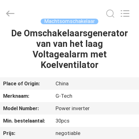
2026
G-
TECH
POWER
GROUP.
Machtsomschakelaar
All
Rights
Reserved.
De Omschakelaarsgenerator
THUIS
van van het laag
PRODUCTEN
Voltagealarm met
Koelventilator
OVER
ONS
Place of Origin:
China
Merknaam:
G-Tech
FABRIEKSTOCHT
Model Number:
Power inverter
KWALITEITSCONTROLE
Min. bestelaantal:
30pcs
Prijs:
negotiable