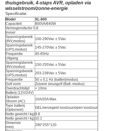
thuisgebruik, 4-staps AVR, opladen via
wisselstroom/zonne-energie
Specificatie:
Model
XL-800
Capaciteit
800VA/640W
Vermogensfactor 0,8
Invoer
Spanningsbereik
100-290Vac ± 5Vac
(INV,modus)
Spanningsbereik
145-270Vac ± 5Vac
(UPS,modus)
Frequentie
45-65Hz
Uitgang
Spanningsbereik
150-255Vac ± 5Vac
(INV,modus)
Spanningsbereik
203-238Vac ± 5Vac
(UPS,modus)
Frequentie
50 ± 0,1 Hz (batterijmodus)
Golf vorm
Zuivere sinusgolf (Batt.-modus)
Overdrachtstijd
< 10ms
Batterij (12V/24V)
Opladen
10A/20A Max.
Stroom (AC)
Type batterij
GEL/verzegeld loodzuur/open loodzuur
(Optioneel)
Netto gewicht / kg)
9.8
Netto gewicht / kg)
10.1
Dimensie
290*255*120
(mm)