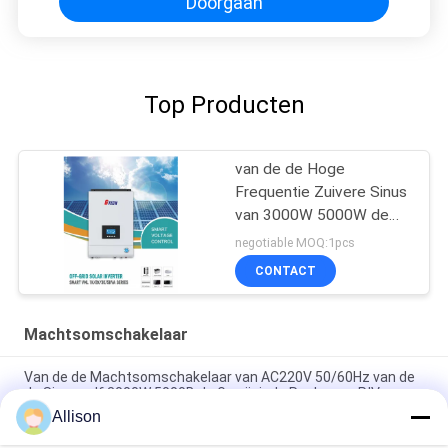
Doorgaan
Top Producten
van de de Hoge
Frequentie Zuivere Sinus
van 3000W 5000W de
Golf Zonneomschakelaar
negotiable MOQ:1pcs
met MPPT
CONTACT
Machtsomschakelaar
Van de de Machtsomschakelaar van AC220V 50/60Hz van de
de Sinusgolf 3000W 5000B de Gewijzigde Reeks van P.IV
Allison
XL de Golfomschakelaar , Omschakelaar van de Reeks Zuivere