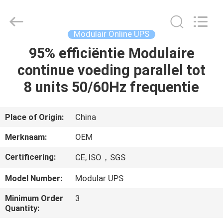
2026
G-
TECH
POWER
GROUP.
Modulair Online UPS
All
Rights
Reserved.
95% efficiëntie Modulaire
THUIS
continue voeding parallel tot
PRODUCTEN
8 units 50/60Hz frequentie
OVER
Place of Origin:
China
ONS
Merknaam:
OEM
Certificering:
CE, ISO，SGS
FABRIEKSTOCHT
Model Number:
Modular UPS
KWALITEITSCONTROLE
Minimum Order
3
Quantity: