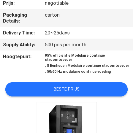
NEEM
Prijs:
negotiable
CONTACT
Packaging
carton
Details:
MET
ONS
Delivery Time:
20~25days
OP
Supply Ability:
500 pcs per month
Hoogtepunt:
95% efficiëntie Modulaire continue
stroomtoevoer
NIEUWS
,
8 Eenheden Modulaire continue stroomtoevoer
,
50/60 Hz modulaire continue voeding
VRAAG
BESTE PRIJS
EEN
OFFERTE
SITEMAP