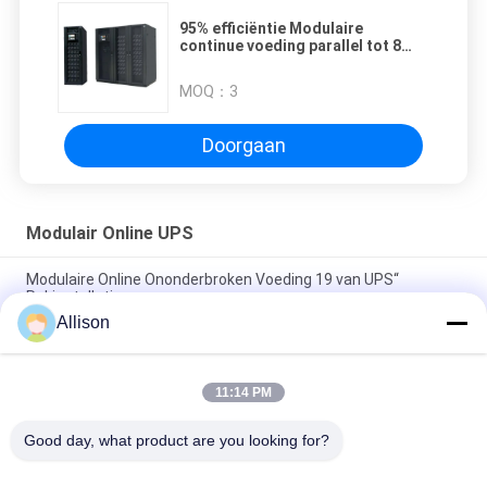
95% efficiëntie Modulaire
continue voeding parallel tot 8
units 50/60Hz frequentie
MOQ：
3
Doorgaan
Modulair Online UPS
Modulaire Online Ononderbroken Voeding 19 van UPS“
Rekinstallatie
Allison
Hoge Frequentie Modulair Online UPS, Drie Fasen Modulaire
Noodvoeding
11:14 PM
LCD Hoge Prestaties van Vertonings de Modulaire Online UPS
voor Bureaucomputer
Good day, what product are you looking for?
populaire categorieën
Alle