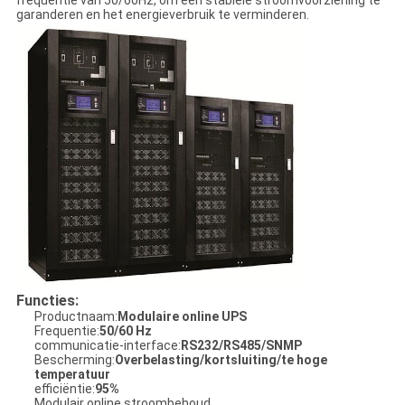
frequentie van 50/60Hz, om een ​​stabiele stroomvoorziening te
garanderen en het energieverbruik te verminderen.
Functies:
Productnaam:
Modulaire online UPS
Frequentie:
50/60 Hz
communicatie-interface:
RS232/RS485/SNMP
Bescherming:
Overbelasting/kortsluiting/te hoge
temperatuur
efficiëntie:
95%
Modulair online stroombehoud