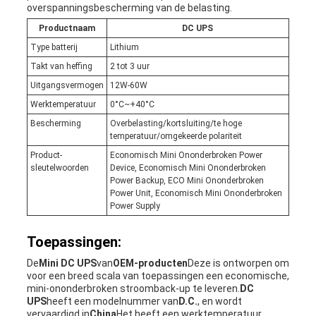
overspanningsbescherming van de belasting.
Productnaam
DC UPS
Type batterij
Lithium
Takt van heffing
2 tot 3 uur
Uitgangsvermogen
12W-60W
Werktemperatuur
0°C~+40°C
Bescherming
Overbelasting/kortsluiting/te hoge
temperatuur/omgekeerde polariteit
Product-
Economisch Mini Ononderbroken Power
sleutelwoorden
Device, Economisch Mini Ononderbroken
Power Backup, ECO Mini Ononderbroken
Power Unit, Economisch Mini Ononderbroken
Power Supply
Toepassingen:
De
Mini DC UPS
van
OEM-producten
Deze is ontworpen om
voor een breed scala van toepassingen een economische,
mini-ononderbroken stroomback-up te leveren.
DC
UPS
heeft een modelnummer van
D.C.
, en wordt
vervaardigd in
China
Het heeft een werktemperatuur