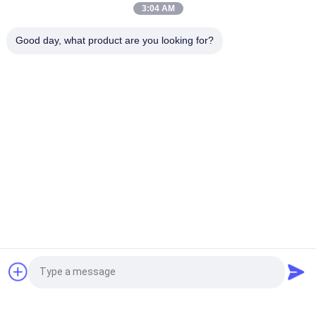
3:04 AM
Compacte AC DC-voeding die een constante uitgangsstroom
levert, perfect voor het opladen van batterijen en stroomback-
Good day, what product are you looking for?
upsystemen
populaire categorieën
Alle
G Van Technologie 
De Zuivere Lijn 
UPS
Interactief UPS Van 
De Sinusgolf
High Frequency 
PWM UPS
Online UPS
Low Frequency 
Modulair Online UPS
Online UPS
Minigelijkstroom 
Machtsomschakelaar 
Vraag een offerte aan
UPS