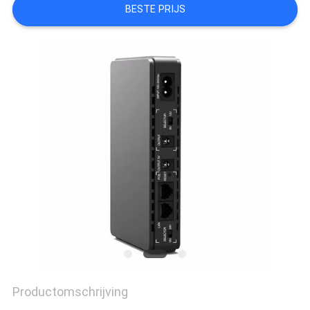
BESTE PRIJS
OFFERTE
SITEMAP
PRIVACYBELEID
Productomschrijving