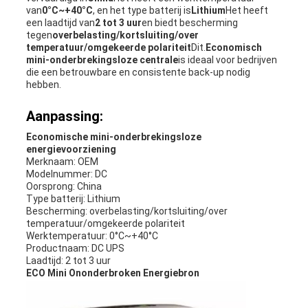
van
0°C~+40°C
, en het type batterij is
Lithium
Het heeft
een laadtijd van
2 tot 3 uur
en biedt bescherming
tegen
overbelasting/kortsluiting/over
temperatuur/omgekeerde polariteit
Dit.
Economisch
mini-onderbrekingsloze centrale
is ideaal voor bedrijven
die een betrouwbare en consistente back-up nodig
hebben.
Aanpassing:
Economische mini-onderbrekingsloze
energievoorziening
Merknaam: OEM
Modelnummer: DC
Oorsprong: China
Type batterij: Lithium
Bescherming: overbelasting/kortsluiting/over
temperatuur/omgekeerde polariteit
Werktemperatuur: 0°C~+40°C
Productnaam: DC UPS
Laadtijd: 2 tot 3 uur
ECO Mini Ononderbroken Energiebron