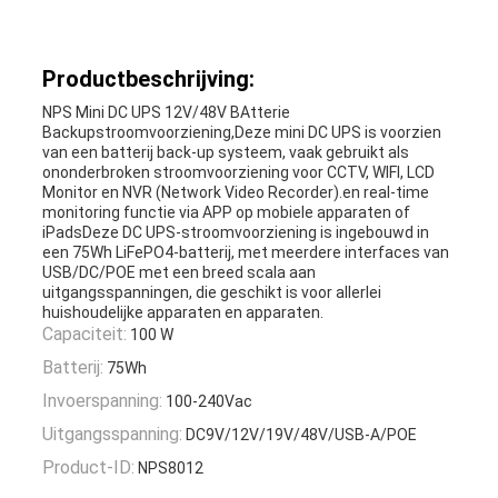
Productbeschrijving:
NPS Mini DC UPS 12V/48V B
Atterie
Backup
stroomvoorziening,
Deze mini DC UPS is voorzien
van een batterij back-up systeem, vaak gebruikt als
ononderbroken stroomvoorziening voor CCTV, WIFI, LCD
Monitor en NVR (Network Video Recorder).en real-time
monitoring functie via APP op mobiele apparaten of
iPadsDeze DC UPS-stroomvoorziening is ingebouwd in
een 75Wh LiFePO4-batterij, met meerdere interfaces van
USB/DC/POE met een breed scala aan
uitgangsspanningen, die geschikt is voor allerlei
huishoudelijke apparaten en apparaten.
Capaciteit:
100 W
Batterij:
75Wh
Invoerspanning:
100-240Vac
Uitgangsspanning:
DC9V/12V/19V/48V/USB-A/POE
Product-ID:
NPS8012