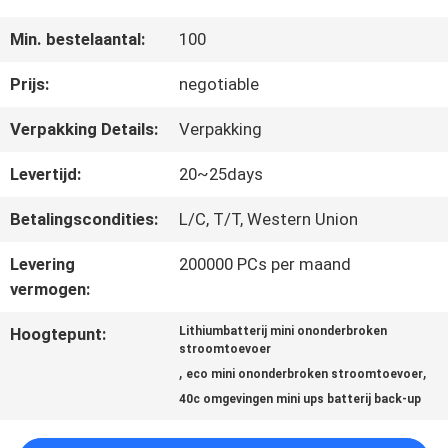
Min. bestelaantal:
100
NEEM
Prijs:
negotiable
CONTACT
Verpakking Details:
Verpakking
MET
Levertijd:
20~25days
ONS
Betalingscondities:
L/C, T/T, Western Union
OP
Levering
200000 PCs per maand
vermogen:
NIEUWS
Hoogtepunt:
Lithiumbatterij mini ononderbroken
stroomtoevoer
,
,
eco mini ononderbroken stroomtoevoer
VRAAG
40c omgevingen mini ups batterij back-up
EEN