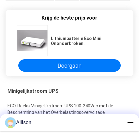
Krijg de beste prijs voor
Lithiumbatterie Eco Mini
Ononderbroken
stroomvoorziening Voor 40°C-
omgevingen
Doorgaan
Minigelijkstroom UPS
ECO-Reeks Minigelijkstroom UPS 100-240Vac met de
Bescherming van het Overbelastingsovervoltage
Allison
Hoge Verenigbaarheid Minigelijkstroom UPS, gelijkstroom-de
Batterij van het de Hoge Capaciteitslithium van Machtsups