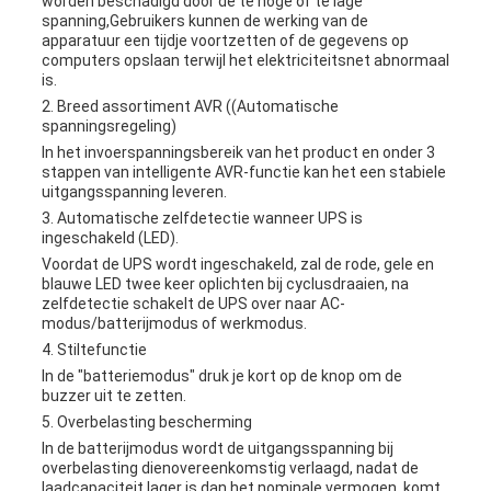
worden beschadigd door de te hoge of te lage
spanning,Gebruikers kunnen de werking van de
apparatuur een tijdje voortzetten of de gegevens op
computers opslaan terwijl het elektriciteitsnet abnormaal
is.
2. Breed assortiment AVR ((Automatische
spanningsregeling)
In het invoerspanningsbereik van het product en onder 3
stappen van intelligente AVR-functie kan het een stabiele
uitgangsspanning leveren.
3. Automatische zelfdetectie wanneer UPS is
ingeschakeld (LED).
Voordat de UPS wordt ingeschakeld, zal de rode, gele en
blauwe LED twee keer oplichten bij cyclusdraaien, na
zelfdetectie schakelt de UPS over naar AC-
modus/batterijmodus of werkmodus.
4. Stiltefunctie
In de "batteriemodus" druk je kort op de knop om de
buzzer uit te zetten.
5. Overbelasting bescherming
In de batterijmodus wordt de uitgangsspanning bij
overbelasting dienovereenkomstig verlaagd, nadat de
laadcapaciteit lager is dan het nominale vermogen, komt