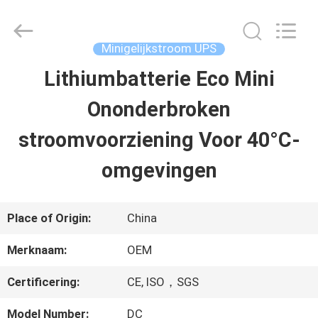
2026
G-
TECH
POWER
Minigelijkstroom UPS
GROUP.
All
Lithiumbatterie Eco Mini
THUIS
Rights
Reserved.
Ononderbroken
PRODUCTEN
stroomvoorziening Voor 40°C-
omgevingen
OVER
ONS
Place of Origin:
China
Merknaam:
OEM
FABRIEKSTOCHT
Certificering:
CE, ISO，SGS
KWALITEITSCONTROLE
Model Number:
DC