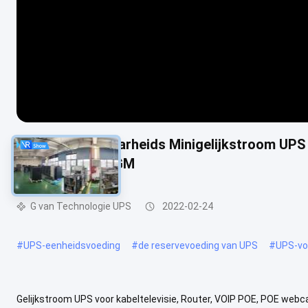
Hoog Verenigbaarheids Minigelijkstroom UPS
12V 7/9AHAH AGM
G van Technologie UPS
2022-02-24
#
UPS-eenheidsvoeding
#
de reservevoeding van UPS
#
UPS-vo
Gelijkstroom UPS voor kabeltelevisie, Router, VOIP POE, POE web