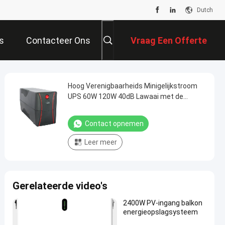
Dutch
s
Contacteer Ons
Vraag Een Offerte
Aan
Hoog Verenigbaarheids Minigelijkstroom
UPS 60W 120W 40dB Lawaai met de
Batterij van 12V 7/9AHAH AGM
Contact opnemen
Leer meer
Gerelateerde video's
2400W PV-ingang balkon
energieopslagsysteem