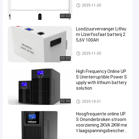
G van Technologie UPS
2025-11-20
00:03
Loodzuurvervanger Lithiu
m IJzerfosfaat batterij 2
5,6V 100AH
G van Technologie UPS
2025-11-20
00:05
High Frequency Online UP
S Uninterruptible Power S
upply with lithium battery
solution
G van Technologie UPS
02:36
2025-10-21
Hoogfrequente online UP
S Ononderbroken stroom
voorziening 2KVA 2KW me
t laagspanningsbescher
ming