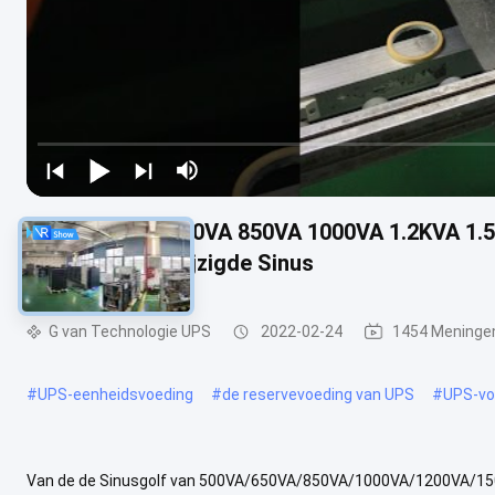
De Golf650va 800VA 850VA 1000VA 1.2KVA 1.5K
enige Fase Gewijzigde Sinus
G van Technologie UPS
2022-02-24
1454 Meninge
#
UPS-eenheidsvoeding
#
de reservevoeding van UPS
#
UPS-vo
Van de de Sinusgolf van 500VA/650VA/850VA/1000VA/1200VA/150