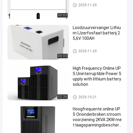
G van Technologie UPS
2025-11-20
00:03
Loodzuurvervanger Lithiu
m IJzerfosfaat batterij 2
5,6V 100AH
G van Technologie UPS
2025-11-20
00:05
High Frequency Online UP
S Uninterruptible Power S
upply with lithium battery
solution
G van Technologie UPS
02:36
2025-10-21
Hoogfrequente online UP
S Ononderbroken stroom
voorziening 2KVA 2KW me
t laagspanningsbescher
ming