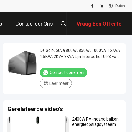
Dutch
s
Contacteer Ons
Vraag Een Offerte
Aan
De Golf650va 800VA 850VA 1000VA 1.2KVA
1.5KVA 2KVA 3KVA Lijn Interactief UPS van
de enige Fase Gewijzigde Sinus
Contact opnemen
Leer meer
Gerelateerde video's
2400W PV-ingang balkon
energieopslagsysteem