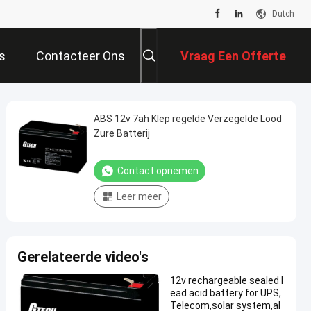
Dutch
s
Contacteer Ons
Vraag Een Offerte
Aan
ABS 12v 7ah Klep regelde Verzegelde Lood
Zure Batterij
Contact opnemen
Leer meer
Gerelateerde video's
12v rechargeable sealed l
ead acid battery for UPS,
Telecom,solar system,al