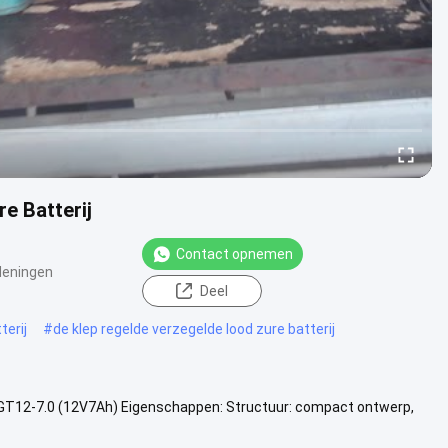
e Batterij
Contact opnemen
Meningen
Deel
terij
#
de klep regelde verzegelde lood zure batterij
S GT12-7.0 (12V7Ah) Eigenschappen: Structuur: compact ontwerp,
and Plaat...
Bekijk meer