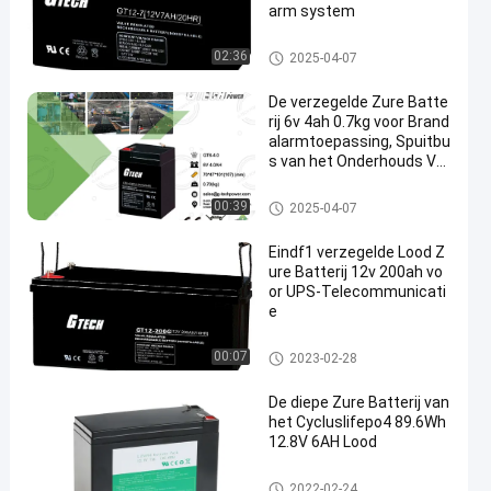
arm system
VRLA regelde Lood Zure Batter
02:36
2025-04-07
ij
De verzegelde Zure Batte
rij 6v 4ah 0.7kg voor Brand
alarmtoepassing, Spuitbu
s van het Onderhouds Vrij
e Navulbare Lood
VRLA regelde Lood Zure Batter
00:39
2025-04-07
ij
Eindf1 verzegelde Lood Z
ure Batterij 12v 200ah vo
or UPS-Telecommunicati
e
VRLA regelde Lood Zure Batter
00:07
2023-02-28
ij
De diepe Zure Batterij van
het Cycluslifepo4 89.6Wh
12.8V 6AH Lood
VRLA regelde Lood Zure Batter
2022-02-24