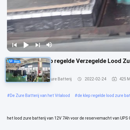
ABS 12v 7ah Klep regelde Verzegelde Lood Zur
VRLA regelde Lood Zure Batterij
2022-02-24
425 
#
De Zure Batterij van het Vrlalood
#
de klep regelde lood zure bat
het lood zure batterij van 12V 7Ah voor de reservemacht van UP
kortere interne schakelaars tussen cellen, dus lage interne weerst