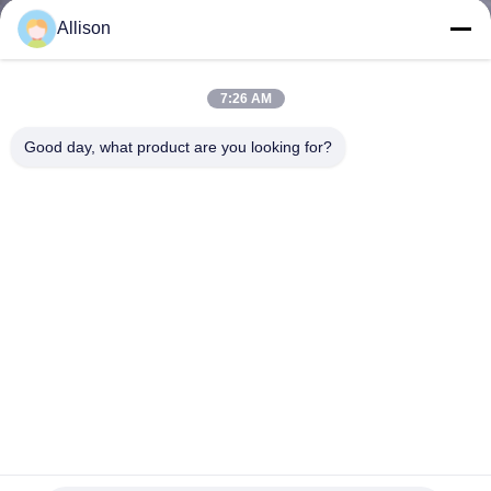
NEEM
Allison
CONTACT
MET
7:26 AM
ONS
Good day, what product are you looking for?
OP
NIEUWS
VRAAG
EEN
OFFERTE
SITEMAP
het Lithium Ion Battery Pack For UPS van 89.6Wh 12.8V
6AH