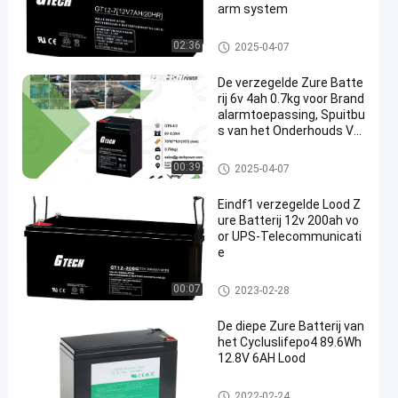
arm system
VRLA regelde Lood Zure Batter
02:36
2025-04-07
ij
De verzegelde Zure Batte
rij 6v 4ah 0.7kg voor Brand
alarmtoepassing, Spuitbu
s van het Onderhouds Vrij
e Navulbare Lood
VRLA regelde Lood Zure Batter
00:39
2025-04-07
ij
Eindf1 verzegelde Lood Z
ure Batterij 12v 200ah vo
or UPS-Telecommunicati
e
VRLA regelde Lood Zure Batter
00:07
2023-02-28
ij
De diepe Zure Batterij van
het Cycluslifepo4 89.6Wh
12.8V 6AH Lood
VRLA regelde Lood Zure Batter
2022-02-24