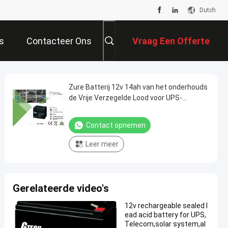
Dutch
s
Contacteer Ons
Vraag Een Offerte
Aan
Zure Batterij 12v 14ah van het onderhouds
de Vrije Verzegelde Lood voor UPS-
Systeem
Contact opnemen
Leer meer
Gerelateerde video's
12v rechargeable sealed l
ead acid battery for UPS,
Telecom,solar system,al