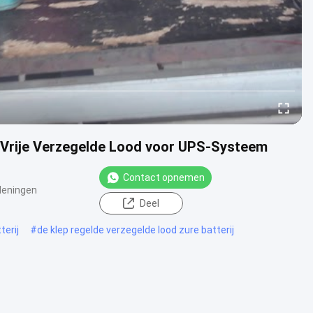
e Vrije Verzegelde Lood voor UPS-Systeem
Contact opnemen
Meningen
Deel
terij
#
de klep regelde verzegelde lood zure batterij