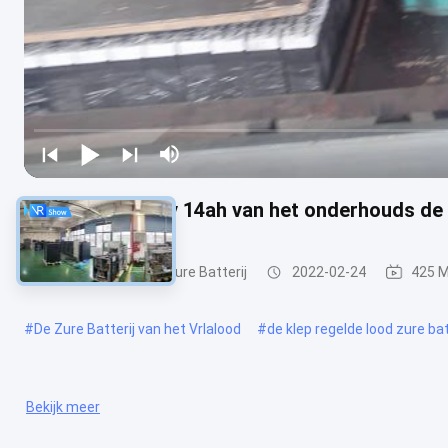
Zure Batterij 12v 14ah van het onderhouds d
VRLA regelde Lood Zure Batterij
2022-02-24
425 
#
De Zure Batterij van het Vrlalood
#
de klep regelde lood zure bat
Bekijk meer