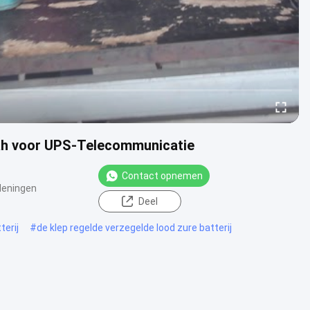
0ah voor UPS-Telecommunicatie
Contact opnemen
Meningen
Deel
terij
#
de klep regelde verzegelde lood zure batterij