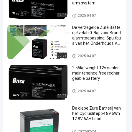
arm system
VRLA regelde Lood Zure Batter
02:36
2025-04-07
ij
De verzegelde Zure Batte
rij 6v 4ah 0.7kg voor Brand
alarmtoepassing, Spuitbu
s van het Onderhouds Vrij
e Navulbare Lood
VRLA regelde Lood Zure Batter
00:39
2025-04-07
ij
2.55kg weight 12v sealed
maintenance free rechar
geable battery
VRLA regelde Lood Zure Batter
2025-04-07
ij
00:07
De diepe Zure Batterij van
het Cycluslifepo4 89.6Wh
12.8V 6AH Lood
VRLA regelde Lood Zure Batter
2022-02-24