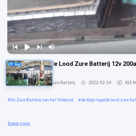
Eindf1 verzegelde Lood Zure Batterij 12v 20
VRLA regelde Lood Zure Batterij
2022-02-24
425 
#
De Zure Batterij van het Vrlalood
#
de klep regelde lood zure bat
Bekijk meer