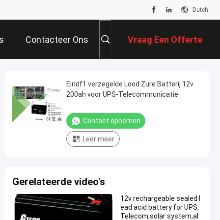
Dutch
s
Contacteer Ons
Vraag Een Offerte
Aan
Eindf1 verzegelde Lood Zure Batterij 12v
200ah voor UPS-Telecommunicatie
Contact opnemen
Leer meer
Gerelateerde video's
12v rechargeable sealed l
ead acid battery for UPS,
Telecom,solar system,al