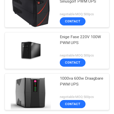
Sinusgolf PWM UPS
negotiable MOQ:500pcs
CONTACT
Enige Fase 220V 100W
PWM UPS
negotiable MOQ:500pcs
CONTACT
1000va 600w Draagbare
PWM UPS
negotiable MOQ:500pcs
CONTACT