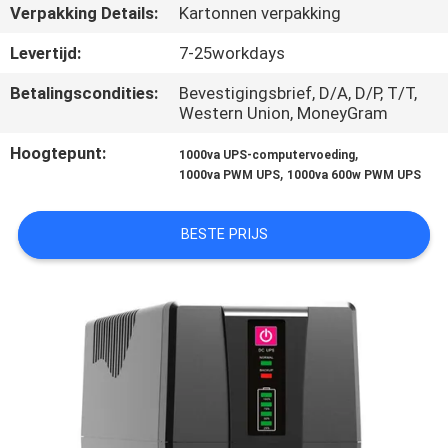
NEEM
Verpakking Details:
Kartonnen verpakking
CONTACT
Levertijd:
7-25workdays
MET
Betalingscondities:
Bevestigingsbrief, D/A, D/P, T/T,
ONS
Western Union, MoneyGram
OP
Hoogtepunt:
,
1000va UPS-computervoeding
,
1000va PWM UPS
1000va 600w PWM UPS
NIEUWS
BESTE PRIJS
VRAAG
EEN
OFFERTE
SITEMAP