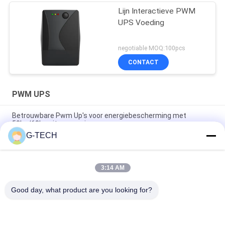
Lijn Interactieve PWM
UPS Voeding
negotiable MOQ:100pcs
CONTACT
PWM UPS
Betrouwbare Pwm Up's voor energiebescherming met
50hz/60hz uitgang en ingang
G-TECH
1000VA 600W Gemodificeerde sinusgolflijn Interactieve UPS,
UPS voor computers
3:14 AM
Lijn-interactief UPS 400-2000va (Plastiek) (Geestelijke)
3000va voor de steun van de bureaumacht
Good day, what product are you looking for?
populaire categorieën
Alle