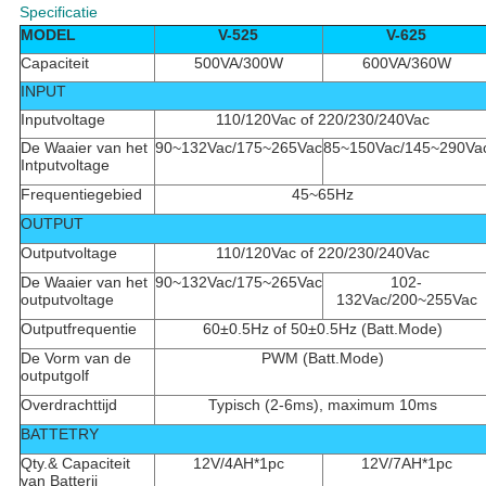
Specificatie
MODEL
V-525
V-625
Capaciteit
500VA/300W
600VA/360W
INPUT
Inputvoltage
110/120Vac of 220/230/240Vac
De Waaier van het
90~132Vac/175~265Vac
85~150Vac/145~290Va
Intputvoltage
Frequentiegebied
45~65Hz
OUTPUT
Outputvoltage
110/120Vac of 220/230/240Vac
De Waaier van het
90~132Vac/175~265Vac
102-
outputvoltage
132Vac/200~255Vac
Outputfrequentie
60±0.5Hz of 50±0.5Hz (Batt.Mode)
De Vorm van de
PWM (Batt.Mode)
outputgolf
Overdrachttijd
Typisch (2-6ms), maximum 10ms
BATTETRY
Qty.& Capaciteit
12V/4AH*1pc
12V/7AH*1pc
van Batterij