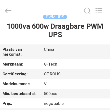
2026
G-
TECH
POWER
GROUP.
PWM UPS
All
Rights
Reserved.
1000va 600w Draagbare PWM
THUIS
UPS
PRODUCTEN
Plaats van
China
herkomst:
OVER
ONS
Merknaam:
G-Tech
Certificering:
CE ROHS
FABRIEKSTOCHT
Modelnummer:
V
Min. bestelaantal:
500pcs
KWALITEITSCONTROLE
Prijs:
negotiable