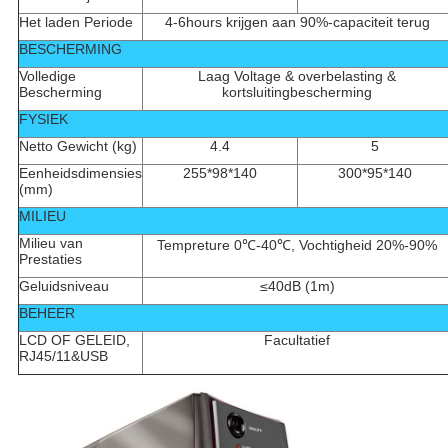
Het laden Periode
4-6hours krijgen aan 90%-capaciteit terug
BESCHERMING
Volledige
Laag Voltage & overbelasting &
Bescherming
kortsluitingbescherming
FYSIEK
Netto Gewicht (kg)
4.4
5
Eenheidsdimensies
255*98*140
300*95*140
(mm)
MILIEU
Milieu van
Tempreture 0℃-40℃, Vochtigheid 20%-90%
Prestaties
Geluidsniveau
≤40dB (1m)
BEHEER
LCD OF GELEID,
Facultatief
RJ45/11&USB