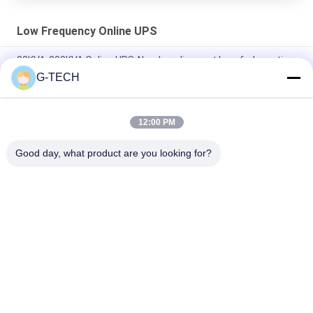
Low Frequency Online UPS
20KVA-200KVA Online UPS-Noodvoeding met lage frekwentie
G-TECH
Drie Fasen Online UPS Met lage frekwentie met Hoge
Efficiënte DSP-Spaander
12:00 PM
Online UPS In drie stadia met lage frekwentie, Online Dubbele
Omzetting UPS met LCD Vertoning
Good day, what product are you looking for?
populaire categorieën
Alle
G Van Technologie 
De Zuivere Lijn 
UPS
Interactief UPS Van 
De Sinusgolf
High Frequency 
PWM UPS
Online UPS
Low Frequency 
Modulair Online UPS