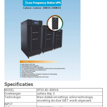
Specificaties
MODEL
GP33-40~80KVA
Overbrengen
cutless Mej. 0
Technologie
Ware dubbel-omzettings online technologie,
omzetting die door IGBT wordt uitgevoerd
INPUT