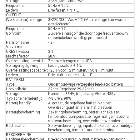
Voltage
3*220/380 Vac
± 25%
Frequentie
50Hz ± 15%
Leiders
Drie fasen + N + E
OUTPUT
(Verkiesbaar) voltage
3*220/380
Vac ±
1% (Meer voltage kan worden
geselecteerd)
Frequentie
50Hz ± 1%
Golfvorm
Zuivere sinusgolf die door hoge frequentiepwm
omschakelaar wordt geproduceerd
Harmonische
<2>
Vervorming
CREST-Factor
3:1
Machtsfactor
≥0.9
Overbelastingsherstel
Zelf-overbrengen aan UPS
Voltageregelgeving
Ladingssaldo:
± 1%
Overbelastingscapaciteit
125% voor 12 minuten/150% 1 minuut
Leiders
Drie uitdrukkingen + N + E
BATTERIJ
Type
Onderhoud-vrije verzegelde lead-acid batterij
Hoeveelheid
32pcs (regelbare 29-32pcs)
Voltage
Nominale 384V, (regelbare) Vlotter 435v
Typische herladentijd
4-8 uren, 90%
Batterij handly
Autotest, de regelbare batterij van het
Overdrachtpunt en alarm het plaatsen
Batterijbescherming
Zekeringsbescherming, batterijschakelaar,
temperatuurcompensatie, regelmatige inspectie,
softwarebeveiliging, over voltageoverhalen.
Rectificatie
Softwarebeveiliging, inputschakelaar, over huidige
bescherming, temperatuurbescherming
BESCHERMING
Hardwarebescherming
Breker voor input, output, batterij en omleiding,