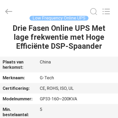
2026
G-
TECH
POWER
GROUP.
Low Frequency Online UPS
All
Rights
Reserved.
Drie Fasen Online UPS Met
THUIS
lage frekwentie met Hoge
PRODUCTEN
Efficiënte DSP-Spaander
OVER
Plaats van
China
herkomst:
ONS
Merknaam:
G-Tech
FABRIEKSTOCHT
Certificering:
CE, ROHS, ISO, UL
Modelnummer:
GP33-160~200KVA
KWALITEITSCONTROLE
Min.
5
bestelaantal: