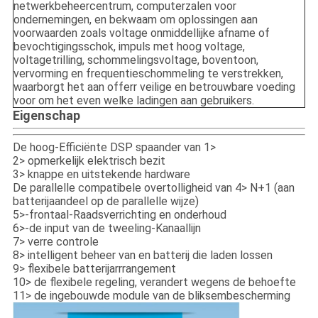
netwerkbeheercentrum, computerzalen voor
ondernemingen, en bekwaam om oplossingen aan
voorwaarden zoals voltage onmiddellijke afname of
bevochtigingsschok, impuls met hoog voltage,
voltagetrilling, schommelingsvoltage, boventoon,
vervorming en frequentieschommeling te verstrekken,
waarborgt het aan offerr veilige en betrouwbare voeding
voor om het even welke ladingen aan gebruikers.
Eigenschap
De hoog-Efficiënte DSP spaander van 1>
2> opmerkelijk elektrisch bezit
3> knappe en uitstekende hardware
De parallelle compatibele overtolligheid van 4> N+1 (aan
batterijaandeel op de parallelle wijze)
5>-frontaal-Raadsverrichting en onderhoud
6>-de input van de tweeling-Kanaallijn
7> verre controle
8> intelligent beheer van en batterij die laden lossen
9> flexibele batterijarrrangement
10> de flexibele regeling, verandert wegens de behoefte
11> de ingebouwde module van de bliksembescherming