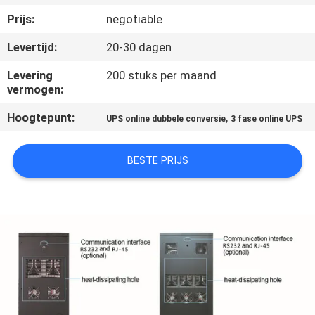
NEEM
Prijs:
negotiable
CONTACT
Levertijd:
20-30 dagen
MET
ONS
Levering
200 stuks per maand
vermogen:
OP
Hoogtepunt:
,
UPS online dubbele conversie
3 fase online UPS
NIEUWS
BESTE PRIJS
VRAAG
EEN
OFFERTE
SITEMAP