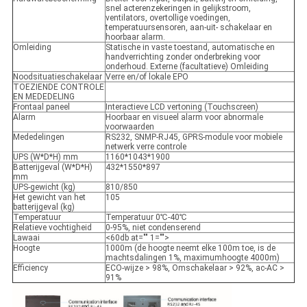
snel acterenzekeringen in gelijkstroom,
ventilators, overtollige voedingen,
temperatuursensoren, aan-uit- schakelaar en
hoorbaar alarm.
Omleiding
Statische in vaste toestand, automatische en
handverrichting zonder onderbreking voor
onderhoud. Externe (facultatieve) Omleiding
Noodsituatieschakelaar
Verre en/of lokale EPO
TOEZIENDE CONTROLE
EN MEDEDELING
Frontaal paneel
Interactieve LCD vertoning (Touchscreen)
Alarm
Hoorbaar en visueel alarm voor abnormale
voorwaarden
Mededelingen
RS232, SNMP-RJ45, GPRS-module voor mobiele
netwerk verre controle
UPS (W*D*H) mm
1160*1043*1900
Batterijgeval (W*D*H)
432*1550*897
mm
UPS-gewicht (kg)
810/850
Het gewicht van het
105
batterijgeval (kg)
Temperatuur
Temperatuur 0℃-40℃
Relatieve vochtigheid
0-95%, niet condenserend
Lawaai
<60db at="" 1="">
Hoogte
1000m (de hoogte neemt elke 100m toe, is de
machtsdalingen 1%, maximumhoogte 4000m)
Efficiency
ECO-wijze > 98%, Omschakelaar > 92%, ac-AC >
91%