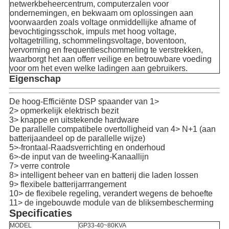
netwerkbeheercentrum, computerzalen voor
ondernemingen, en bekwaam om oplossingen aan
voorwaarden zoals voltage onmiddellijke afname of
bevochtigingsschok, impuls met hoog voltage,
voltagetrilling, schommelingsvoltage, boventoon,
vervorming en frequentieschommeling te verstrekken,
waarborgt het aan offerr veilige en betrouwbare voeding
voor om het even welke ladingen aan gebruikers.
Eigenschap
De hoog-Efficiënte DSP spaander van 1>
2> opmerkelijk elektrisch bezit
3> knappe en uitstekende hardware
De parallelle compatibele overtolligheid van 4> N+1 (aan
batterijaandeel op de parallelle wijze)
5>-frontaal-Raadsverrichting en onderhoud
6>-de input van de tweeling-Kanaallijn
7> verre controle
8> intelligent beheer van en batterij die laden lossen
9> flexibele batterijarrrangement
10> de flexibele regeling, verandert wegens de behoefte
11> de ingebouwde module van de bliksembescherming
Specificaties
MODEL
GP33-40~80KVA