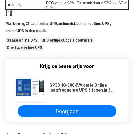
ECO-wijze > 98%, Omschakelaar > 92%, ac-AC >
Efficiency
91%
,
,
Markering:
3 fase online UPS
online dubbele omzetting UPS
online UPS in drie stadia
3 fase online UPS
UPS online dubbele conversie
Drie fase online UPS
Krijg de beste prijs voor
GP33 10-300KVA serie Online
laagfrequente UPS 3 fasen in 3
fasen uit voor zware
toepassingen
Doorgaan