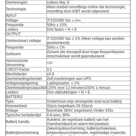
Overbrengen
cutless Mej. 0
Ware dubbel-omzettings online die technologie,
Technologie
omzetting door IGBT wordt uitgevoerd
INPUT
Voltage
3*220/380 Vac
± 25%
Frequentie
50Hz ± 15%
Leiders
Drie fasen + N + E
OUTPUT
3*220/380
Vac ±
1% (Meer voltage kan worden
(Verkiesbaar) voltage
geselecteerd)
Frequentie
50Hz ± 1%
Zuivere die sinusgolf door hoge frequentiepwm
Golfvorm
omschakelaar wordt geproduceerd
Harmonische
<2>
Vervorming
CREST-Factor
3:1
Machtsfactor
≥0.9
Overbelastingsherstel
Zelf-overbrengen aan UPS
Voltageregelgeving
Ladingssaldo:
± 1%
Overbelastingscapaciteit
125% voor 12 minuten/150% 1 minuut
Leiders
Drie uitdrukkingen + N + E
BATTERIJ
Type
Onderhoud-vrije verzegelde lead-acid batterij
Hoeveelheid
32pcs (regelbare 29-32pcs)
Voltage
Nominale 384V, (regelbare) Vlotter 435v
Typische herladentijd
4-8 uren, 90%
Autotest, de regelbare batterij van het
Batterij handly
Overdrachtpunt en alarm het plaatsen
Zekeringsbescherming, batterijschakelaar,
Batterijbescherming
temperatuurcompensatie, regelmatige inspectie,