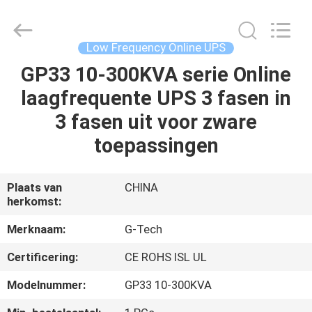
2026
G-
TECH
POWER
GROUP.
Low Frequency Online UPS
All
Rights
Reserved.
GP33 10-300KVA serie Online
THUIS
laagfrequente UPS 3 fasen in
PRODUCTEN
3 fasen uit voor zware
toepassingen
OVER
ONS
Plaats van
CHINA
herkomst:
FABRIEKSTOCHT
Merknaam:
G-Tech
Certificering:
CE ROHS ISL UL
KWALITEITSCONTROLE
Modelnummer:
GP33 10-300KVA