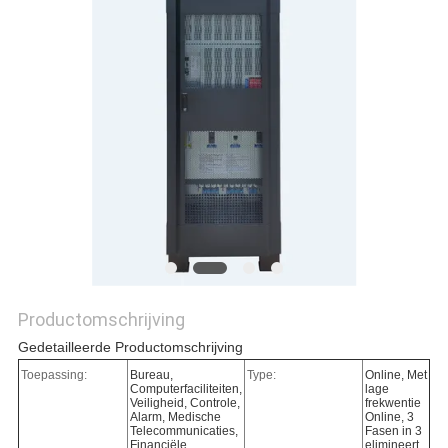
PRIVACYBELEID
Productomschrijving
Gedetailleerde Productomschrijving
Toepassing:
Bureau,
Type:
Online, Met
Computerfaciliteiten,
lage
Veiligheid, Controle,
frekwentie
Alarm, Medische
Online, 3
Telecommunicaties,
Fasen in 3
Financiële
elimineert