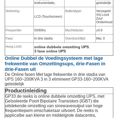
Instrumentatie,
geleidelijk
Vertoning:
Batterijtype:
Verzegeld
Vrij Lood
LCD (Touchscreen)
Zuur
Onderhoud
Frequentie:
50/60hz
Machtsfactor:
≥0.9
Fase:
In drie stadia
Overdrachttijd:
Mej. 0
Hoog Licht:
online dubbele omzetting UPS
,
3 fase online UPS
Online Dubbel de Voedingsysteem met lage
frekwentie van Omzettingsups, drie-Fasen in
drie-Fasen uit
De Online fasen Met lage frekwentie in drie stadia van
UPS 160~200KVA 3 in 3 elimineert GP33-160~200KVA
geleidelijk
Productinleiding
GP33 de reeks is online dubbele omzetting UPS, met
Geïsoleerde Poort Bipolaire Transistors (IGBT) die
uitstekende omzetting van sinewaveoutput van hoge
frequentiepwm omschakelaar uitvoert. De reeks is
applicalbe aan kleine en middelgrote datacentra,