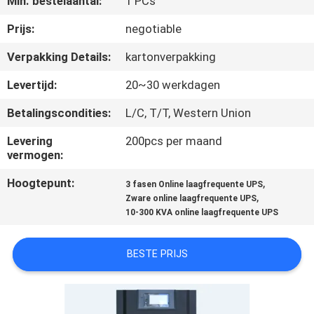
Min. bestelaantal:
1 PCs
NEEM
CONTACT
Prijs:
negotiable
MET
Verpakking Details:
kartonverpakking
ONS
Levertijd:
20~30 werkdagen
OP
Betalingscondities:
L/C, T/T, Western Union
Levering
200pcs per maand
NIEUWS
vermogen:
Hoogtepunt:
,
3 fasen Online laagfrequente UPS
VRAAG
,
Zware online laagfrequente UPS
EEN
10-300 KVA online laagfrequente UPS
OFFERTE
BESTE PRIJS
SITEMAP