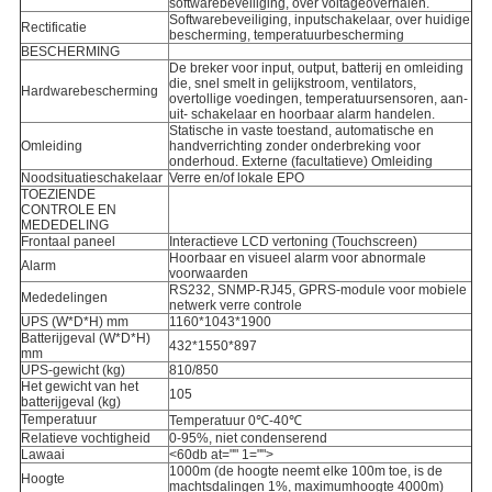
softwarebeveiliging, over voltageoverhalen.
Softwarebeveiliging, inputschakelaar, over huidige
Rectificatie
bescherming, temperatuurbescherming
BESCHERMING
De breker voor input, output, batterij en omleiding
die, snel smelt in gelijkstroom, ventilators,
Hardwarebescherming
overtollige voedingen, temperatuursensoren, aan-
uit- schakelaar en hoorbaar alarm handelen.
Statische in vaste toestand, automatische en
Omleiding
handverrichting zonder onderbreking voor
onderhoud. Externe (facultatieve) Omleiding
Noodsituatieschakelaar
Verre en/of lokale EPO
TOEZIENDE
CONTROLE EN
MEDEDELING
Frontaal paneel
Interactieve LCD vertoning (Touchscreen)
Hoorbaar en visueel alarm voor abnormale
Alarm
voorwaarden
RS232, SNMP-RJ45, GPRS-module voor mobiele
Mededelingen
netwerk verre controle
UPS (W*D*H) mm
1160*1043*1900
Batterijgeval (W*D*H)
432*1550*897
mm
UPS-gewicht (kg)
810/850
Het gewicht van het
105
batterijgeval (kg)
Temperatuur
Temperatuur 0℃-40℃
Relatieve vochtigheid
0-95%, niet condenserend
Lawaai
<60db at="" 1="">
1000m (de hoogte neemt elke 100m toe, is de
Hoogte
machtsdalingen 1%, maximumhoogte 4000m)