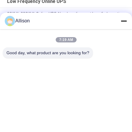
Low Frequency Online UPS
20KVA-200KVA Online UPS-Noodvoeding met lage frekwentie
Allison
Drie Fasen Online UPS Met lage frekwentie met Hoge
Efficiënte DSP-Spaander
7:19 AM
Online UPS In drie stadia met lage frekwentie, Online Dubbele
Omzetting UPS met LCD Vertoning
Good day, what product are you looking for?
populaire categorieën
Alle
G Van Technologie 
De Zuivere Lijn 
UPS
Interactief UPS Van 
De Sinusgolf
High Frequency 
PWM UPS
Online UPS
Low Frequency 
Modulair Online UPS
Online UPS