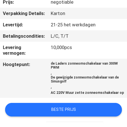
NEEM
Prijs:
negotiable
CONTACT
Verpakking Details:
Karton
MET
Levertijd:
21-25 het werkdagen
ONS
Betalingscondities:
L/C, T/T
OP
Levering
10,000pcs
vermogen:
NIEUWS
Hoogtepunt:
de Laders zonneomschakelaar van 300W
PWM
,
VRAAG
De gewijzigde zonneomschakelaar van de
Sinusgolf
EEN
,
AC 220V Muur zette zonneomschakelaar op
OFFERTE
BESTE PRIJS
SITEMAP