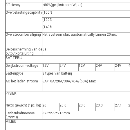
Efficiency
≥
80%
(
gelijkstroom-Wijze)
Overbelastingscapbility
(100%
(120%
(140%
Overstroombeveiliging
Het systeem sluit auotomatically binnen 20ms.
De bescherming van de
Ja
outputkortsluiting
BATTERIJ
Gelijkstroom-voltage
12V
24V
12V
24V
24V
Batterijtype
8 types van batterij
AC het laden stroom
5A/10A/20A/30A/45A/(60A) Max.
FYSIEK
Netto gewicht (1pc, kg)
20
20.0
23.0
23.0
27.1
2
Eenheidsdimensie
526*277*215mm
(L*W*H)
MILIEU