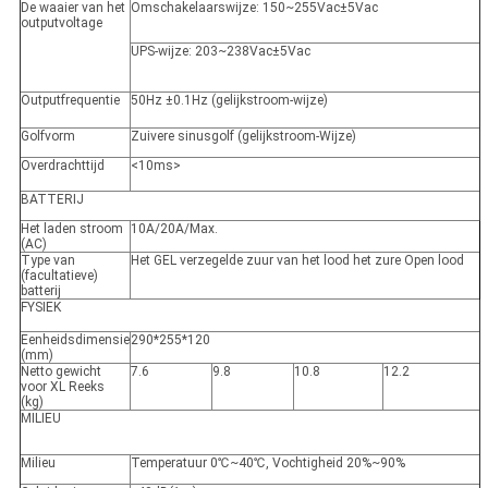
De waaier van het
Omschakelaarswijze
: 150~255Vac±5Vac
outputvoltage
UPS-wijze
: 203~238Vac±5Vac
Outputfrequentie
50Hz ±0.1Hz (gelijkstroom-wijze)
Golfvorm
Zuivere sinusgolf (gelijkstroom-Wijze)
Overdrachttijd
<10ms>
BATTERIJ
Het laden stroom
10A/20A/Max.
(AC)
Type van
Het GEL verzegelde zuur van het lood het zure Open lood
(facultatieve)
batterij
FYSIEK
Eenheidsdimensie
290*255*120
(mm)
Netto gewicht
7.6
9.8
10.8
12.2
voor XL Reeks
(kg)
MILIEU
Milieu
Temperatuur 0
℃~40℃,
Vochtigheid 20%~90%