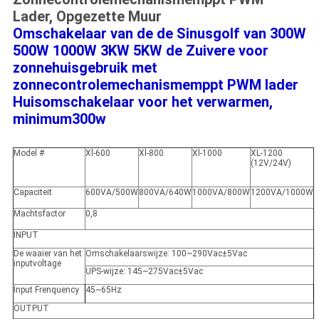
Lader, Opgezette Muur
Omschakelaar van de de Sinusgolf van 300W
500W 1000W 3KW 5KW de Zuivere voor
zonnehuisgebruik met
zonnecontrolemechanismemppt PWM lader
Huisomschakelaar voor het verwarmen
,
minimum300w
Model #
Xl-600
Xl-800
Xl-1000
XL-1200
(12V/24V)
Capaciteit
600VA/500W
800VA/640W
1000VA/800W
1200VA/1000W
Machtsfactor
0,8
INPUT
De waaier van het
Omschakelaarswijze
: 100~290Vac±5Vac
inputvoltage
UPS-wijze
: 145~275Vac±5Vac
Input Frenquency
45~65Hz
OUTPUT