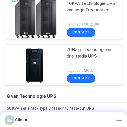
10KVA Technologie UPS
van hoge Frequentieg
negotiable MOQ:500
CONTACT
70Hz g-Technologie in
drie stadia UPS
negotiable MOQ:1
CONTACT
G van Technologie UPS
60 KVA-serie rack type 3 fase-in/3 fase-out UPS
Allison
Compacte Industriële UPS-voeding met Modulair Ontwerp en
Schaalbare Capaciteit, Geschikt voor Zware Industriële