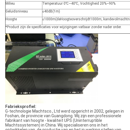
Milieu
Temperatuur 0
℃~40℃,
Vochtigheid 20%~90%
Geluidsniveau
≤
40dB(1m)
Hoogte
≤
1000m(deHoogteoverschrijdt1000m, kandevolmachtnie
*Product zijn de specificaties voor wijzigingen vatbaar zonder nader order.
Fabrieksprofiel:
G-technologie Machtsco., Ltd werd opgericht in 2002, gelegen in
Foshan, de provincie van Guangdong. Wij zijn een professionele
fabrikant van hoogte - kwaliteit UPS (Uninterruptible
Machtssystemen) in China. Wij specialiseren ons in het
ontwikkelen van, de productie van en het in werking stellen van