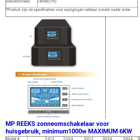
Geluidsniveau
≤
40dB(1m)
*Product zijn de specificaties voor wijzigingen vatbaar zonder nader order.
MP REEKS zonneomschakelaar voor
huisgebruik
,
minimum1000w MAXIMUM 6KW
Model #
1012
1024
2012
2024
3024