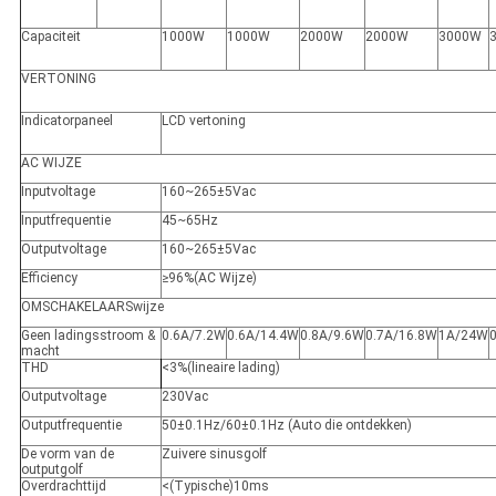
Capaciteit
1000W
1000W
2000W
2000W
3000W
VERTONING
Indicatorpaneel
LCD vertoning
AC WIJZE
Inputvoltage
160~265±5Vac
Inputfrequentie
45~65Hz
Outputvoltage
160~265±5Vac
Efficiency
≥
96%
(
AC Wijze)
OMSCHAKELAARSwijze
Geen ladingsstroom &
0.6A/7.2W
0.6A/14.4W
0.8A/9.6W
0.7A/16.8W
1A/24W
macht
THD
<
3%
(
lineaire lading)
Outputvoltage
230Vac
Outputfrequentie
50±0.1Hz/60±0.1Hz (Auto die ontdekken)
De vorm van de
Zuivere sinusgolf
outputgolf
Overdrachttijd
<
(Typische)10ms