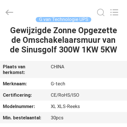
2026
G-
TECH
POWER
GROUP.
G van Technologie UPS
All
Rights
Reserved.
Gewijzigde Zonne Opgezette
THUIS
de Omschakelaarsmuur van
PRODUCTEN
de Sinusgolf 300W 1KW 5KW
OVER
Plaats van
CHINA
herkomst:
ONS
Merknaam:
G-tech
FABRIEKSTOCHT
Certificering:
CE/RoHS/ISO
Modelnummer:
XL XLS-Reeks
KWALITEITSCONTROLE
Min. bestelaantal:
30pcs