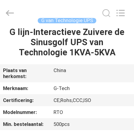
2026
G-
TECH
POWER
GROUP.
G van Technologie UPS
All
Rights
Reserved.
G lijn-Interactieve Zuivere de
THUIS
Sinusgolf UPS van
PRODUCTEN
Technologie 1KVA-5KVA
OVER
Plaats van
China
herkomst:
ONS
Merknaam:
G-Tech
FABRIEKSTOCHT
Certificering:
CE;Rohs,CCC,ISO
Modelnummer:
RTO
KWALITEITSCONTROLE
Min. bestelaantal:
500pcs