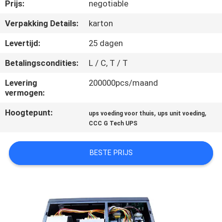
NEEM
Prijs:
negotiable
CONTACT
Verpakking Details:
karton
MET
Levertijd:
25 dagen
ONS
Betalingscondities:
L / C, T / T
OP
Levering
200000pcs/maand
vermogen:
NIEUWS
Hoogtepunt:
,
,
ups voeding voor thuis
ups unit voeding
CCC G Tech UPS
VRAAG
EEN
BESTE PRIJS
OFFERTE
SITEMAP