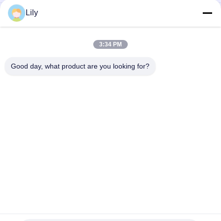
Lily
Compacte Industriële UPS-voeding met Modulair Ontwerp en
Schaalbare Capaciteit, Geschikt voor Zware Industriële
Omgevingen
3:34 PM
Flexibele G Tech UPS met meervoudige spanningsingang,
ondersteunt diverse industriële standaarden en configuraties
Good day, what product are you looking for?
populaire categorieën
Alle
G Van Technologie 
De Zuivere Lijn 
UPS
Interactief UPS Van 
De Sinusgolf
High Frequency 
PWM UPS
Online UPS
Low Frequency 
Modulair Online UPS
Online UPS
Minigelijkstroom 
Machtsomschakelaar 
UPS