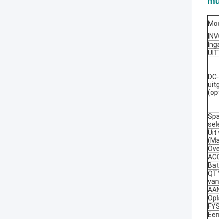
mu
Mo
IN
Ing
UI
DC-
uit
(op
Spa
sel
Uit
(Ma
Ove
AC
Bat
QTY
van
AA
Opl
FYS
Een