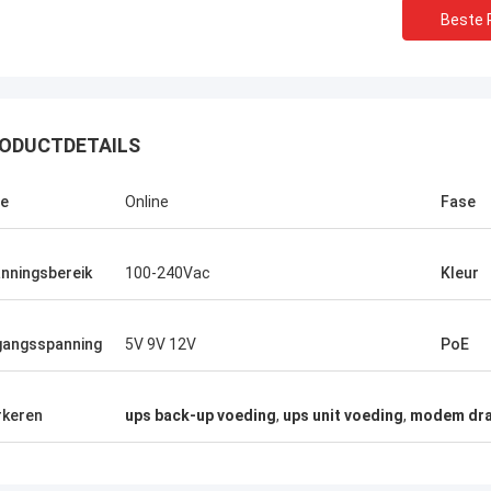
Beste P
Stamatis Greece
ODUCTDETAILS
 zeer tevreden met producten g-
logie, is de kwaliteit zeer goed en
e
Online
Fase
l, en met de goede dienst, waardeer
nningsbereik
100-240Vac
Kleur
gangsspanning
5V 9V 12V
PoE
keren
ups back-up voeding
,
ups unit voeding
,
modem dra