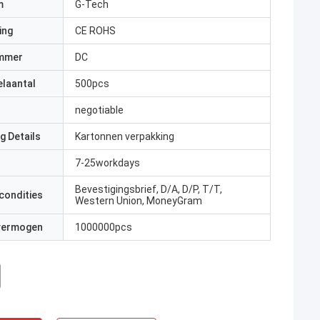
m
G-Tech
ing
CE ROHS
mmer
DC
elaantal
500pcs
negotiable
g Details
Kartonnen verpakking
7-25workdays
Bevestigingsbrief, D/A, D/P, T/T,
condities
Western Union, MoneyGram
 vermogen
1000000pcs