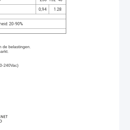
0,94
1.28
heid: 20-90%
n de belastingen.
arkt.
00-240Vac)