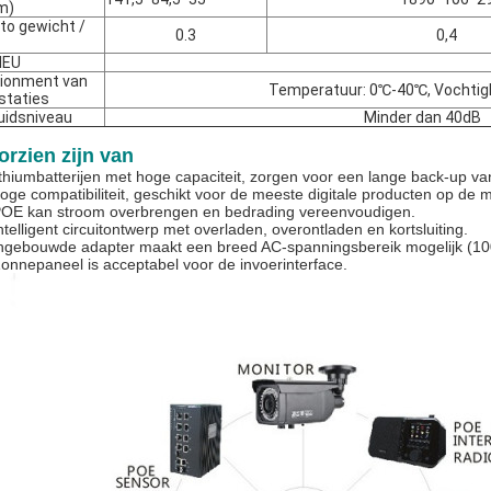
m)
to gewicht /
0.3
0,4
IEU
ionment van
Temperatuur: 0℃-40℃, Vochtig
staties
uidsniveau
Minder dan 40dB
orzien zijn van
lithiumbatterijen met hoge capaciteit, zorgen voor een lange back-up va
hoge compatibiliteit, geschikt voor de meeste digitale producten op de m
POE kan stroom overbrengen en bedrading vereenvoudigen.
Intelligent circuitontwerp met overladen, overontladen en kortsluiting.
Ingebouwde adapter maakt een breed AC-spanningsbereik mogelijk (1
Zonnepaneel is acceptabel voor de invoerinterface.