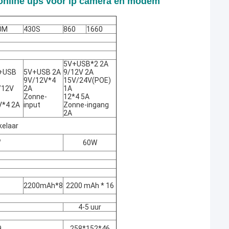
e online ups voor ip camera en modem
0M
430S
860
1660
5V+USB*2 2A
+USB
5V+USB 2A
9/12V 2A
9V/12V*4
15V/24V(POE)
/12V
2A
1A
Zonne-
12*4 5A
V*4 2A
input
Zonne-ingang
2A
kelaar
W
60W
2200mAh*8
2200 mAh * 16
4-5 uur
9
258*152*46