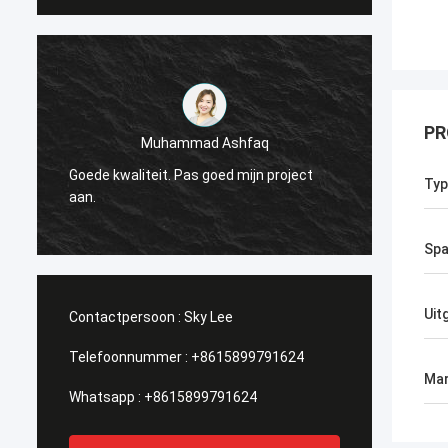
PR
Muhammad Ashfaq
Ik ben
Goede kwaliteit. Pas goed mijn project
Techno
Typ
r
aan.
stabie
ik het!
Spa
Uit
Contactpersoon :
Sky Lee
Telefoonnummer :
+8615899791624
Mar
Whatsapp :
+8615899791624