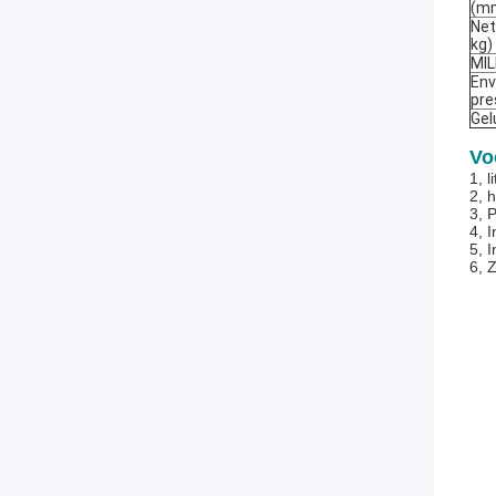
(m
Net
kg)
MIL
Env
pre
Gel
Vo
1, 
2, 
3, 
4, 
5, 
6, 