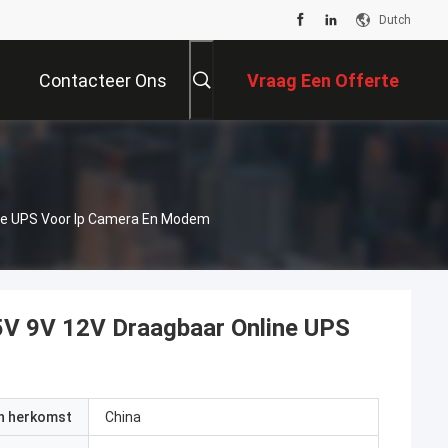
Dutch
Contacteer Ons
Vraag Een Offerte
Aan
ine UPS Voor Ip Camera En Modem
 5V 9V 12V Draagbaar Online UPS
an herkomst
China