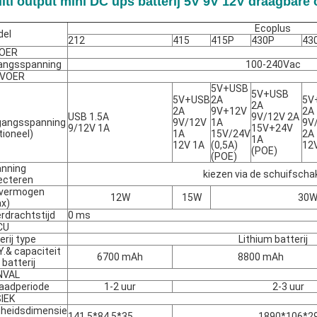
lti output mini DC ups batterij 5V 9V 12V draagbar
Ecoplus
del
212
415
415P
430P
43
VOER
angsspanning
100-240Vac
TVOER
5V+USB
5V+USB
5V+USB
2A
5V
2A
2A
9V+12V
2A
USB 1.5A
9V/12V 2A
gangsspanning
9V/12V
1A
9V
9/12V 1A
15V+24V
tioneel)
1A
15V/24V
2A
1A
12V 1A
(0,5A)
12
(POE)
(POE)
nning
kiezen via de schuifscha
ecteren
 vermogen
12W
15W
30
x)
rdrachtstijd
0 ms
CU
erij type
Lithium batterij
.& capaciteit
6700 mAh
8800 mAh
 batterij
NVAL
aadperiode
1-2 uur
2-3 uur
IEK
heidsdimensie
141,5*84,5*35
1890*106*2