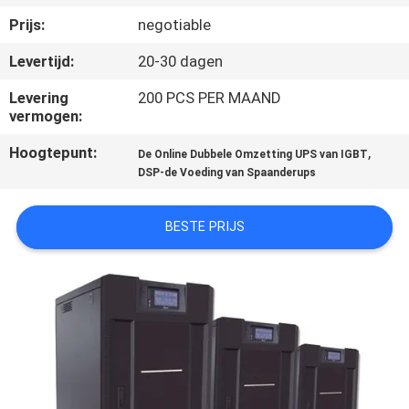
NEEM
Prijs:
negotiable
CONTACT
Levertijd:
20-30 dagen
MET
ONS
Levering
200 PCS PER MAAND
vermogen:
OP
Hoogtepunt:
,
De Online Dubbele Omzetting UPS van IGBT
DSP-de Voeding van Spaanderups
NIEUWS
BESTE PRIJS
VRAAG
EEN
OFFERTE
SITEMAP