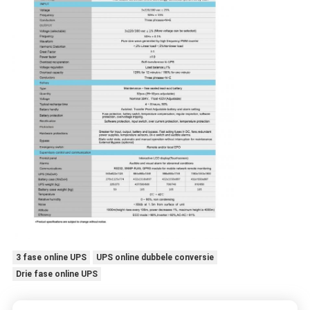
3 fase online UPS
UPS online dubbele conversie
Drie fase online UPS