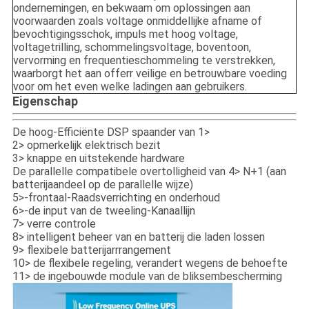
ondernemingen, en bekwaam om oplossingen aan
voorwaarden zoals voltage onmiddellijke afname of
bevochtigingsschok, impuls met hoog voltage,
voltagetrilling, schommelingsvoltage, boventoon,
vervorming en frequentieschommeling te verstrekken,
waarborgt het aan offerr veilige en betrouwbare voeding
voor om het even welke ladingen aan gebruikers.
Eigenschap
De hoog-Efficiënte DSP spaander van 1>
2> opmerkelijk elektrisch bezit
3> knappe en uitstekende hardware
De parallelle compatibele overtolligheid van 4> N+1 (aan
batterijaandeel op de parallelle wijze)
5>-frontaal-Raadsverrichting en onderhoud
6>-de input van de tweeling-Kanaallijn
7> verre controle
8> intelligent beheer van en batterij die laden lossen
9> flexibele batterijarrrangement
10> de flexibele regeling, verandert wegens de behoefte
11> de ingebouwde module van de bliksembescherming