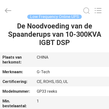
2026
G-
TECH
POWER
GROUP.
Low Frequency Online UPS
All
Rights
Reserved.
De Noodvoeding van de
THUIS
Spaanderups van 10-300KVA
PRODUCTEN
IGBT DSP
OVER
Plaats van
CHINA
herkomst:
ONS
Merknaam:
G-Tech
FABRIEKSTOCHT
Certificering:
CE, ROHS, ISO, UL
Modelnummer:
GP33 reeks
KWALITEITSCONTROLE
Min.
1
bestelaantal: