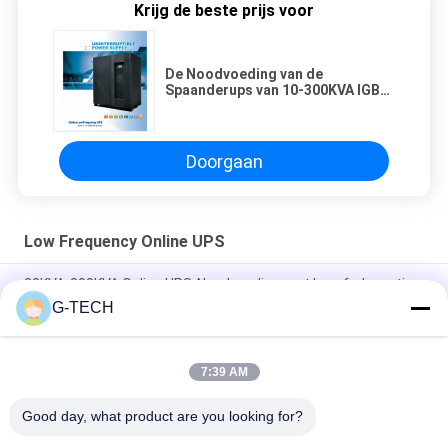
Krijg de beste prijs voor
De Noodvoeding van de
Spaanderups van 10-300KVA IGBT
DSP
Doorgaan
Low Frequency Online UPS
20KVA-200KVA Online UPS-Noodvoeding met lage frekwentie
G-TECH
Drie Fasen Online UPS Met lage frekwentie met Hoge
Efficiënte DSP-Spaander
7:39 AM
Online UPS In drie stadia met lage frekwentie, Online Dubbele
Omzetting UPS met LCD Vertoning
Good day, what product are you looking for?