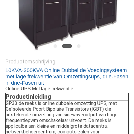
PRIVACYBELEID
Productomschrijving
10KVA-300KVA Online Dubbel de Voedingsysteem
met lage frekwentie van Omzettingsups, drie-Fasen
in drie-Fasen uit
Online UPS Met lage frekwentie
Productinleiding
GP33 de reeks is online dubbele omzetting UPS, met
Geïsoleerde Poort Bipolaire Transistors (IGBT) die
uitstekende omzetting van sinewaveoutput van hoge
frequentiepwm omschakelaar uitvoert. De reeks is
applicalbe aan kleine en middelgrote datacentra,
netwerkbeheercentrum, computerzalen voor