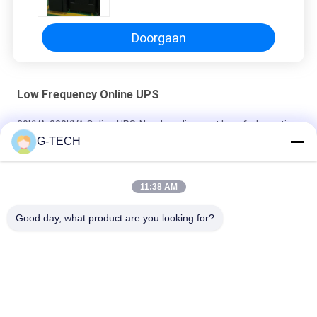
Doorgaan
Low Frequency Online UPS
20KVA-200KVA Online UPS-Noodvoeding met lage frekwentie
G-TECH
Drie Fasen Online UPS Met lage frekwentie met Hoge
Efficiënte DSP-Spaander
11:38 AM
Online UPS In drie stadia met lage frekwentie, Online Dubbele
Omzetting UPS met LCD Vertoning
Good day, what product are you looking for?
populaire categorieën
Alle
G Van Technologie 
De Zuivere Lijn 
UPS
Interactief UPS Van 
De Sinusgolf