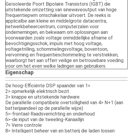
Geïsoleerde Poort Bipolaire Transistors (IGBT) die
uitstekende omzetting van sinewaveoutput van hoge
frequentiepwm omschakelaar uitvoert. De reeks is
applicalbe aan kleine en middelgrote datacentra,
netwerkbeheercentrum, computerzalen voor
ondernemingen, en bekwaam om oplossingen aan
voorwaarden zoals voltage onmiddellijke afname of
bevochtigingsschok, impuls met hoog voltage,
voltagetrilling, schommelingsvoltage, boventoon,
vervorming en frequentieschommeling te verstrekken,
waarborgt het aan offerr veilige en betrouwbare voeding
voor om het even welke ladingen aan gebruikers.
Eigenschap
De hoog-Efficiënte DSP spaander van 1>
2> opmerkelijk elektrisch bezit
3> knappe en uitstekende hardware
De parallelle compatibele overtolligheid van 4> N+1 (aan
batterijaandeel op de parallelle wijze)
5>-frontaal-Raadsverrichting en onderhoud
6>-de input van de tweeling-Kanaallijn
7> Verre controle
8> Intelligent beheer van en batterij die laden lossen