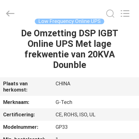
2026
G-
TECH
POWER
GROUP.
Low Frequency Online UPS
All
Rights
Reserved.
De Omzetting DSP IGBT
THUIS
Online UPS Met lage
PRODUCTEN
frekwentie van 20KVA
Dounble
OVER
ONS
Plaats van
CHINA
herkomst:
FABRIEKSTOCHT
Merknaam:
G-Tech
Certificering:
CE, ROHS, ISO, UL
KWALITEITSCONTROLE
Modelnummer:
GP33