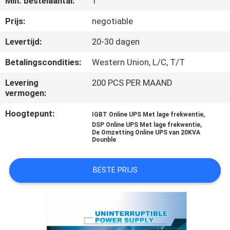
Min. bestelaantal:
1
NEEM
CONTACT
Prijs:
negotiable
MET
Levertijd:
20-30 dagen
ONS
Betalingscondities:
Western Union, L/C, T/T
OP
Levering
200 PCS PER MAAND
vermogen:
NIEUWS
Hoogtepunt:
,
IGBT Online UPS Met lage frekwentie
,
DSP Online UPS Met lage frekwentie
De Omzetting Online UPS van 20KVA
VRAAG
Dounble
EEN
BESTE PRIJS
OFFERTE
SITEMAP