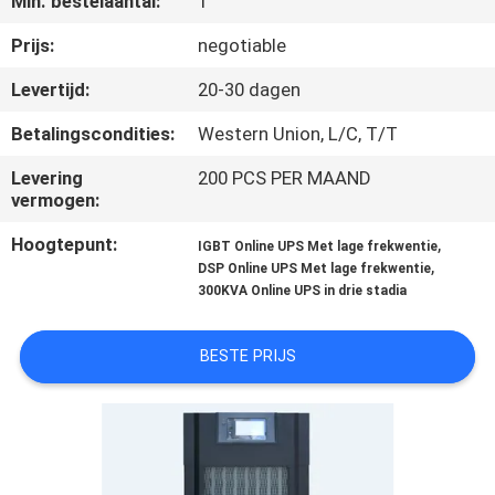
Min. bestelaantal:
1
NEEM
CONTACT
Prijs:
negotiable
MET
Levertijd:
20-30 dagen
ONS
Betalingscondities:
Western Union, L/C, T/T
OP
Levering
200 PCS PER MAAND
vermogen:
NIEUWS
Hoogtepunt:
,
IGBT Online UPS Met lage frekwentie
,
DSP Online UPS Met lage frekwentie
300KVA Online UPS in drie stadia
VRAAG
EEN
BESTE PRIJS
OFFERTE
SITEMAP