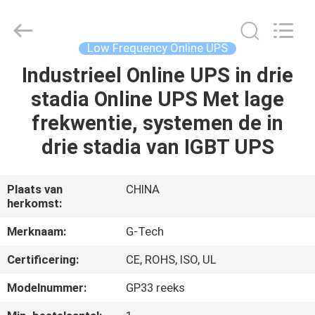
2026
G-
TECH
POWER
GROUP.
Low Frequency Online UPS
All
Rights
Reserved.
Industrieel Online UPS in drie
THUIS
stadia Online UPS Met lage
PRODUCTEN
frekwentie, systemen de in
drie stadia van IGBT UPS
OVER
ONS
Plaats van
CHINA
herkomst:
FABRIEKSTOCHT
Merknaam:
G-Tech
Certificering:
CE, ROHS, ISO, UL
KWALITEITSCONTROLE
Modelnummer:
GP33 reeks