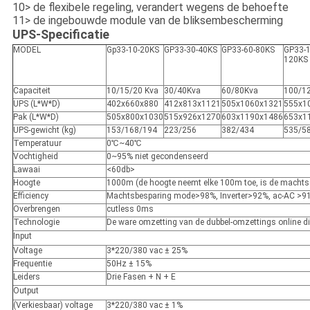
10> de flexibele regeling, verandert wegens de behoefte
11> de ingebouwde module van de bliksembescherming
UPS-Specificatie
MODEL
Gp33-10-20KS
GP33-30-40KS
GP33-60-80KS
GP33-1
120KS
Capaciteit
10/15/20 Kva
30/40Kva
60/80Kva
100/1
UPS (L*W*D)
402x660x880
412x813x1121
505x1060x1321
555x1
Pak (L*W*D)
505x800x1030
515x926x1270
603x1190x1486
653x1
UPS-gewicht (kg)
153/168/194
223/256
382/434
535/5
Temperatuur
0
℃~40℃
Vochtigheid
0~95% niet gecondenseerd
Lawaai
<60db>
Hoogte
1000m (de hoogte neemt elke 100m toe, is de mach
Efficiency
Machtsbesparing mode>98%, Inverter>92%, ac-AC
>
9
Overbrengen
cutless 0ms
Technologie
De ware omzetting van de dubbel-omzettings online di
Input
Voltage
3*220/380 vac ± 25%
Frequentie
50Hz ± 15%
Leiders
Drie Fasen + N + E
Output
(Verkiesbaar) voltage
3*220/380 vac ± 1%