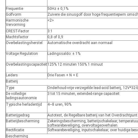
Frequentie
50Hz ± 0,1%
Golfvorm
Zuivere die sinusgolf door hoge frequentiepwm omsc
Harmonische
<2>
Vervorming
CREST-Factor
3:1
Machtsfactor
0,8 of 0,9
Overbelastingsherstel
Automatische overdracht aan normaal
Voltage Regulation
Ladingssaldo: ± 1%
Overbelastingscapaciteit
125% 12 minuten 150% 1 minuut
Leiders
Drie Fasen + N + E
Batterij
Type
Onderhoud-vrije verzegelde lead-acid batterij, 12V*32-b
De volledige
3 tot 15 minuten, extended-range capaciteit
ladingsautonomie
Typische herladentijd
4~8 uren, 90%
Batterijgedrag
Autotest, de Regelbare batterij van het Overdrachtpunt
Batterijbescherming
Zekeringsbescherming, batterijschakelaar, temperatuu
softwarebeveiliging, overvoltageoverhalen.
Rectificatie
Softwarebeveiliging, inputschakelaar, over huidige b
Bescherming