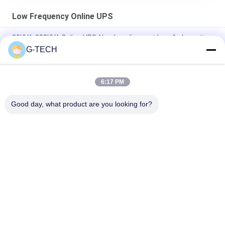
Low Frequency Online UPS
20KVA-200KVA Online UPS-Noodvoeding met lage frekwentie
G-TECH
Drie Fasen Online UPS Met lage frekwentie met Hoge
Efficiënte DSP-Spaander
6:17 PM
Online UPS In drie stadia met lage frekwentie, Online Dubbele
Omzetting UPS met LCD Vertoning
Good day, what product are you looking for?
populaire categorieën
Alle
G Van Technologie 
De Zuivere Lijn 
UPS
Interactief UPS Van 
De Sinusgolf
High Frequency 
PWM UPS
Online UPS
Low Frequency 
Modulair Online UPS
Online UPS