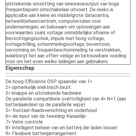
uitstekende omzetting van sinewaveoutput van hoge
frequentiepwm omschakelaar uitvoert. De reeks is
applicalbe aan kleine en middelgrote datacentra,
netwerkbeheercentrum, computerzalen voor
ondernemingen, en bekwaam om oplossingen aan
voorwaarden zoals voltage onmiddellijke afname of
bevochtigingsschok, impuls met hoog voltage,
voltagetrilling, schommelingsvoltage, boventoon,
vervorming en frequentieschommeling te verstrekken,
waarborgt het aan offerr veilige en betrouwbare voeding
voor om het even welke ladingen aan gebruikers.
Eigenschap
De hoog-Efficiënte DSP spaander van 1>
2> opmerkelijk elektrisch bezit
3> knappe en uitstekende hardware
De parallelle compatibele overtolligheid van 4> N+1 (aan
batterijaandeel op de parallelle wijze)
5>-frontaal-Raadsverrichting en onderhoud
6>-de input van de tweeling-Kanaallijn
7> Verre controle
8> Intelligent beheer van en batterij die laden lossen
9> Flexibele batterijarrrangement