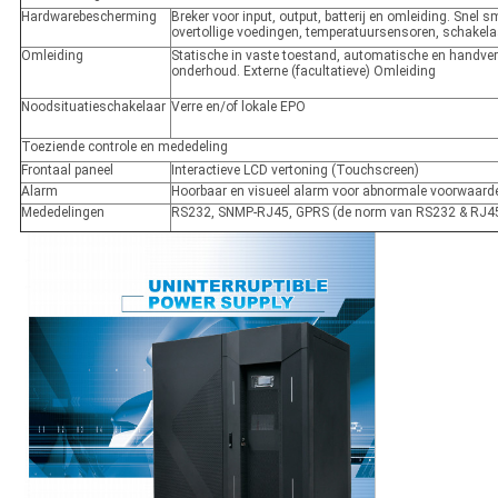
Hardwarebescherming
Breker voor input, output, batterij en omleiding. Snel sm
overtollige voedingen, temperatuursensoren, schakela
Omleiding
Statische in vaste toestand, automatische en handver
onderhoud. Externe (facultatieve) Omleiding
Noodsituatieschakelaar
Verre en/of lokale EPO
Toeziende controle en mededeling
Frontaal paneel
Interactieve LCD vertoning (Touchscreen)
Alarm
Hoorbaar en visueel alarm voor abnormale voorwaard
Mededelingen
RS232, SNMP-RJ45, GPRS (de norm van RS232 & RJ45-, 