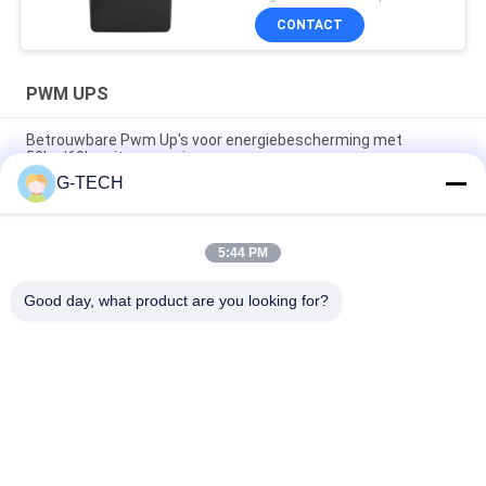
CONTACT
PWM UPS
Betrouwbare Pwm Up's voor energiebescherming met
50hz/60hz uitgang en ingang
G-TECH
1000VA 600W Gemodificeerde sinusgolflijn Interactieve UPS,
UPS voor computers
5:44 PM
Lijn-interactief UPS 400-2000va (Plastiek) (Geestelijke)
3000va voor de steun van de bureaumacht
Good day, what product are you looking for?
populaire categorieën
Alle
G Van Technologie 
De Zuivere Lijn 
UPS
Interactief UPS Van 
De Sinusgolf
High Frequency 
PWM UPS