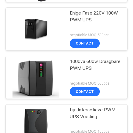
Enige Fase 220V 100W
PWM UPS
negotiable MOQ:500pcs
CONTACT
1000va 600w Draagbare
PWM UPS
negotiable MOQ:500pcs
CONTACT
Lijn Interactieve PWM
UPS Voeding
negotiable MOQ:100pcs