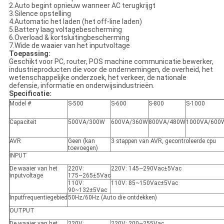
2.Auto begint opnieuw wanneer AC terugkrijgt
3.Silence opstelling
4.Automatic het laden (het off-line laden)
5.Battery laag voltagebescherming
6.Overload & kortsluitingbescherming
7.Wide de waaier van het inputvoltage
Toepassing:
Geschikt voor PC, router, POS machine communicatie bewerker,
industrieproducten die voor de ondernemingen, de overheid, het
wetenschappelijke onderzoek, het verkeer, de nationale
defensie, informatie en onderwijsindustrieën.
Specificatie:
Model #
S-500
S-600
S-800
S-1000
Capaciteit
500VA/300W
600VA/360W
800VA/480W
1000VA/600
AVR
Geen (kan
3 stappen van AVR, gecontroleerde cpu
toevoegen)
INPUT
De waaier van het
220V
:
220V
: 145~290Vac±5Vac
inputvoltage
175~265±5Vac
110V
:
110V
: 85~150Vac±5Vac
90~132±5Vac
Inputfrequentiegebied
50Hz/60Hz (Auto die ontdekken)
OUTPUT
De waaier van het
220V
:
220V
: 200~255Vac