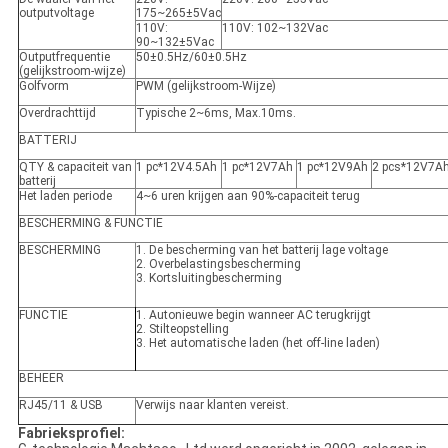
outputvoltage
175~265±5Vac
110V
:
110V
: 102~132Vac
90~132±5Vac
Outputfrequentie
50±0.5Hz/60±0.5Hz
(gelijkstroom-wijze)
Golfvorm
PWM (gelijkstroom-Wijze)
Overdrachttijd
Typische 2~6ms
, Max.10ms.
BATTERIJ
QTY & capaciteit van
1 pc*12V4.5Ah
1 pc*12V7Ah
1 pc*12V9Ah
2 pcs*12V7A
batterij
Het laden periode
4~6 uren krijgen aan 90%-capaciteit terug
BESCHERMING & FUNCTIE
BESCHERMING
1. De bescherming van het batterij lage voltage
2. Overbelastingsbescherming
3. Kortsluitingbescherming
FUNCTIE
1. Autonieuwe begin wanneer AC terugkrijgt
2. Stilteopstelling
3. Het automatische laden (het off-line laden)
BEHEER
RJ45/11 & USB
Verwijs naar klanten vereist.
Fabrieksprofiel: