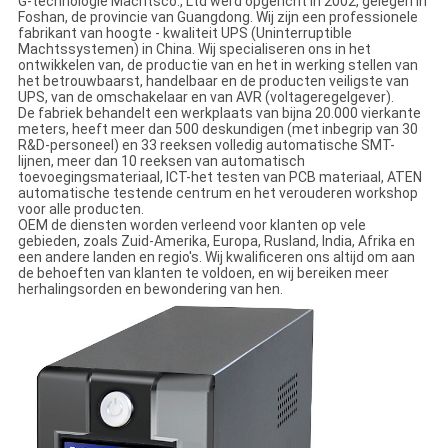
G-technologie Machtsco., Ltd werd opgericht in 2002, gelegen in
Foshan, de provincie van Guangdong. Wij zijn een professionele
fabrikant van hoogte - kwaliteit UPS (Uninterruptible
Machtssystemen) in China. Wij specialiseren ons in het
ontwikkelen van, de productie van en het in werking stellen van
het betrouwbaarst, handelbaar en de producten veiligste van
UPS, van de omschakelaar en van AVR (voltageregelgever).
De fabriek behandelt een werkplaats van bijna 20.000 vierkante
meters, heeft meer dan 500 deskundigen (met inbegrip van 30
R&D-personeel) en 33 reeksen volledig automatische SMT-
lijnen, meer dan 10 reeksen van automatisch
toevoegingsmateriaal, ICT-het testen van PCB materiaal, ATEN
automatische testende centrum en het verouderen workshop
voor alle producten.
OEM de diensten worden verleend voor klanten op vele
gebieden, zoals Zuid-Amerika, Europa, Rusland, India, Afrika en
een andere landen en regio's. Wij kwalificeren ons altijd om aan
de behoeften van klanten te voldoen, en wij bereiken meer
herhalingsorden en bewondering van hen.