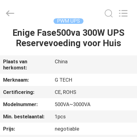
2026
G-
TECH
POWER
GROUP.
PWM UPS
All
Rights
Reserved.
Enige Fase500va 300W UPS
THUIS
Reservevoeding voor Huis
PRODUCTEN
Plaats van
China
herkomst:
OVER
ONS
Merknaam:
G TECH
Certificering:
CE, ROHS
FABRIEKSTOCHT
Modelnummer:
500VA~3000VA
Min. bestelaantal:
1pcs
KWALITEITSCONTROLE
Prijs:
negotiable