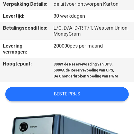
NEEM
Verpakking Details:
de uitvoer ontworpen Karton
CONTACT
Levertijd:
30 werkdagen
MET
Betalingscondities:
L/C, D/A, D/P, T/T, Western Union,
ONS
MoneyGram
OP
Levering
200000pcs per maand
vermogen:
NIEUWS
Hoogtepunt:
,
300W de Reservevoeding van UPS
,
500VA de Reservevoeding van UPS
De Ononderbroken Voeding van PWM
VRAAG
EEN
BESTE PRIJS
OFFERTE
SITEMAP