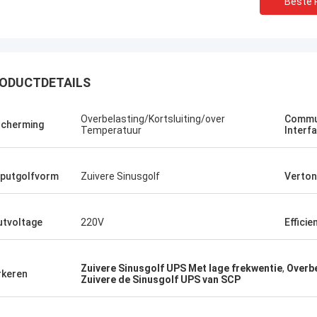
Beste P
ODUCTDETAILS
Stamatis Greece
 zeer tevreden met producten g-
Overbelasting/Kortsluiting/over
Commu
logie, is de kwaliteit zeer goed en
cherming
Temperatuur
Interf
l, en met de goede dienst, waardeer
putgolfvorm
Zuivere Sinusgolf
Verton
utvoltage
220V
Efficie
Zuivere Sinusgolf UPS Met lage frekwentie
,
Overb
keren
Zuivere de Sinusgolf UPS van SCP