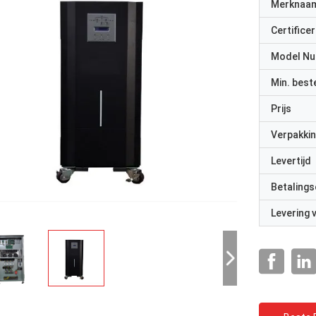
Merknaa
Certificer
Model N
Min. best
Prijs
Verpakkin
Levertijd
Betalings
Levering