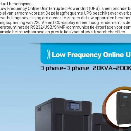
duct beschrijving:
Low Frequency Online Uninterrupted Power Unit (UPS) is een ononder
biel van stroom voorziet.Deze laagfrequente UPS beschikt over overbela
rverhittingsbeveiliging om ervoor te zorgen dat uw apparaten besc
angsspanning van 220 V, een LCD-display en een hoog rendement is d
ersteunt het de RS232/USB/SNMP-communicatie-interface voor eenv
imale betrouwbaarheid en prestaties voor al uw stroombehoeften.