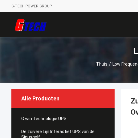
G-TECH POWER GROUP
L
Thuis
/
Low Frequen
Alle Producten
Zu
Ov
G van Technologie UPS
De zuivere Lijn Interactief UPS van de
Sinusgolf