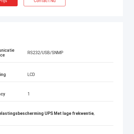
rijs
Contact Nu
nicatie
RS232/USB/SNMP
ace
ing
LCD
ncy
1
elastingsbescherming UPS Met lage frekwentie
,