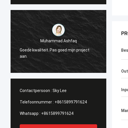
PR
Muhammad Ashfaq
Ik ben
Goede kwaliteit. Pas goed mijn project
Techno
Bes
r
aan.
stabie
ik het!
Out
Inp
Contactpersoon :
Sky Lee
Telefoonnummer :
+8615899791624
Mar
Whatsapp :
+8615899791624