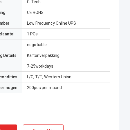
m
G-Tech
ing
CE ROHS
umber
Low Frequency Online UPS
elaantal
1 PCs
negotiable
g Details
Kartonverpakking
7-25workdays
condities
L/C, T/T, Western Union
 vermogen
200pcs per maand