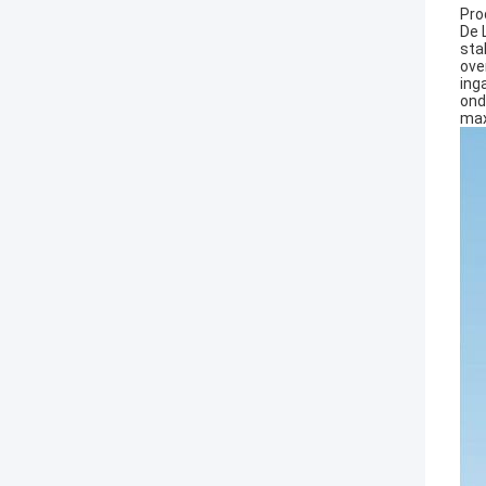
Pro
De 
sta
ove
ing
ond
max