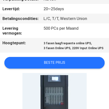
NEEM
Levertijd:
20~25days
CONTACT
MET
Betalingscondities:
L/C, T/T, Western Union
ONS
Levering
500 PCs per Maand
vermogen:
OP
Hoogtepunt:
,
3 fasen laagfrequente online UPS
,
3 fasen Online UPS
220V Input Online UPS
NIEUWS
BESTE PRIJS
VRAAG
EEN
OFFERTE
SITEMAP