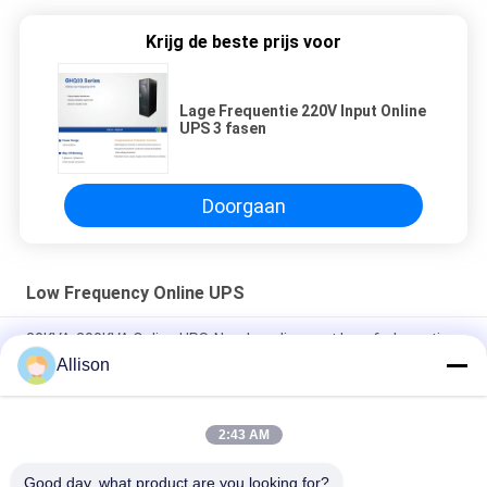
Krijg de beste prijs voor
Lage Frequentie 220V Input Online
UPS 3 fasen
Doorgaan
Low Frequency Online UPS
20KVA-200KVA Online UPS-Noodvoeding met lage frekwentie
Allison
Drie Fasen Online UPS Met lage frekwentie met Hoge
Efficiënte DSP-Spaander
2:43 AM
Online UPS In drie stadia met lage frekwentie, Online Dubbele
Omzetting UPS met LCD Vertoning
Good day, what product are you looking for?