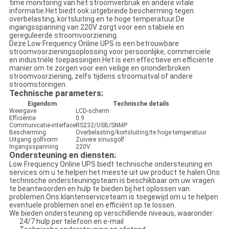
time monitoring van het stroomverbruik en andere vitale
informatie.Het biedt ook uitgebreide bescherming tegen
overbelasting, kortsluiting en te hoge temperatuur.De
ingangsspanning van 220V zorgt voor een stabiele en
gereguleerde stroomvoorziening.
Deze Low Frequency Online UPS is een betrouwbare
stroomvoorzieningsoplossing voor persoonlijke, commerciële
en industriële toepassingen.Het is een effectieve en efficiënte
manier om te zorgen voor een veilige en ononderbroken
stroomvoorziening, zelfs tijdens stroomuitval of andere
stroomstoringen.
Technische parameters:
Eigendom
Technische details
Weergave
LCD-scherm
Efficiëntie
0.9
Communicatie-interface
RS232/USB/SNMP
Bescherming
Overbelasting/kortsluiting/te hoge temperatuur
Uitgang golfvorm
Zuivere sinusgolf
Ingangsspanning
220V
Ondersteuning en diensten:
Low Frequency Online UPS biedt technische ondersteuning en
services om u te helpen het meeste uit uw product te halen.Ons
technische ondersteuningsteam is beschikbaar om uw vragen
te beantwoorden en hulp te bieden bij het oplossen van
problemen.Ons klantenserviceteam is toegewijd om u te helpen
eventuele problemen snel en efficiënt op te lossen.
We bieden ondersteuning op verschillende niveaus, waaronder:
24/7 hulp per telefoon en e-mail