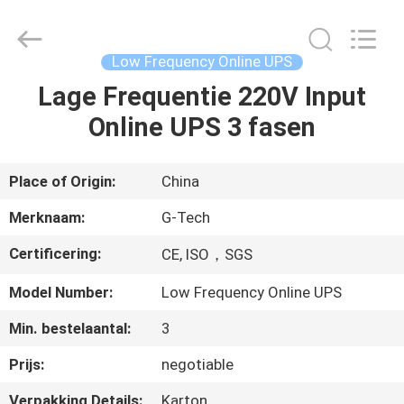
2026
G-
TECH
POWER
GROUP.
Low Frequency Online UPS
All
Rights
Reserved.
Lage Frequentie 220V Input
THUIS
Online UPS 3 fasen
PRODUCTEN
Place of Origin:
China
OVER
Merknaam:
G-Tech
ONS
Certificering:
CE, ISO，SGS
Model Number:
Low Frequency Online UPS
FABRIEKSTOCHT
Min. bestelaantal:
3
KWALITEITSCONTROLE
Prijs:
negotiable
Verpakking Details:
Karton